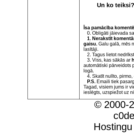
Un ko teiksi
Īsa pamācība koment
0. Obligāti jāievada s
1. Nerakstīt komentār
gaisu.
Galu galā, mēs ne
lasītāji.
2. Tagus lietot nedrīkst.
3. Viss, kas sākās ar
h
automātiski pārveidots p
logā.
4. Skatīt nullto, pirmo, 
P.S.
Emaili tiek pasar
Tagad, visiem jums ir v
ieslēgts, uzspiežot uz nik
© 2000-
c0d
Hostingu