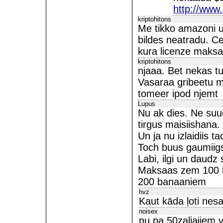
http://www
kriptohitons
Me tikko amazoni un
bildes neatradu. C
kura licenze maks
kriptohitons
njaaa. Bet nekas t
Vasaraa gribeetu m
tomeer ipod njemt
Lupus
Nu ak dies. Ne suuda
tirgus maisiishana.
Un ja nu izlaidiis ta
Toch buus gaumiigs
Labi, ilgi un daudz
Maksaas zem 100 k
200 banaaniem
hvz
Kaut kāda ļoti nesa
noisex
nu pa 50zaljajiem v