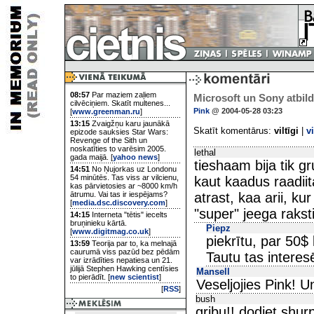
08:57
Par maziem zaļiem
Microsoft un Sony atbild
cilvēciņiem. Skatīt multenes...
Pink
@ 2004-05-28 03:23
[
www.greenman.ru
]
13:15
Zvaigžņu karu jaunākā
Skatīt komentārus:
viltīgi
|
v
epizode sauksies Star Wars:
Revenge of the Sith un
noskatīties to varēsim 2005.
lethal
gada maijā. [
yahoo news
]
tieshaam bija tik gr
14:51
No Ņujorkas uz Londonu
54 minūtēs. Tas viss ar vilcienu,
kaut kaadus raadiit
kas pārvietosies ar ~8000 km/h
ātrumu. Vai tas ir iespējams?
atrast, kaa arii, ku
[
media.dsc.discovery.com
]
"super" jeega raksti
14:15
Interneta "tētis" iecelts
bruņinieku kārtā.
Piepz
[
www.digitmag.co.uk
]
piekrītu, par 50$
13:59
Teorija par to, ka melnajā
caurumā viss pazūd bez pēdām
Tautu tas interes
var izrādīties nepatiesa un 21.
jūlijā Stephen Hawking centīsies
Mansell
to pierādīt. [
new scientist
]
Veseljojies Pink! Un
[
RSS
]
bush
gribu!! dodiet shur