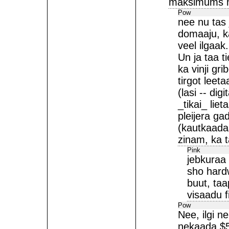
maksimums m
Pow
nee nu tas 
domaaju, ka
veel ilgaak.
Un ja taa t
ka vinji gri
tirgot lee
(lasi -- dig
_tikai_ lie
pleijera ga
(kautkaadaa
zinam, ka 
Pink
jebkuraa 
sho hard
buut, ta
visaadu f
Pow
Nee, ilgi ne
nekaada $5