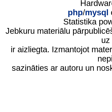
Hardwar
php
/
mysql
Statistika p
Jebkuru materiālu pārpublic
uz 
ir aizliegta. Izmantojot materi
nep
sazināties ar autoru un no