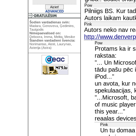
Pow
Pilniigs BS. Kur ta
ADVANCED
Autors laikam kautk
Šodien vardadienas svin:
Pink
Madara, Genoveva, Ģedimins,
Autors neko nav rea
Tautgodis
Nimepaevalised on:
http://www.denverp
Deboora, Imma, Melita, Mesike
Šiandien vardadieni švencia:
Pow
Norimantas, Aistė, Laurynas,
Protams ka ir s
Asterija (Astra)
rakstaa:
"... Un Micros
tādu pašu pēc 
iPod..."
un avota, kur n
spekulaacijas,
"...Microsoft,
of music player
this year..."
reaalas devices
Pink
Un tu domaa 