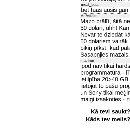
meat_beat
bet taas ausis gan 
McAsfalts
Mazo brālīt, šitā ne
50 dolari, uhh! Kam
Nevar te dziedāt kā
50 dolariem vairāk 
bikiņ pīkst, kad pala
Sasapņjies mazais.
macIron
ipod nav tikai hard
programmatūra - iT
ietilpība 20>40 GB.
lietojot to pašu p
un Sony tikai mēģin
maigi izsakoties - 
Kā tevi saukt
Kāds tev meils