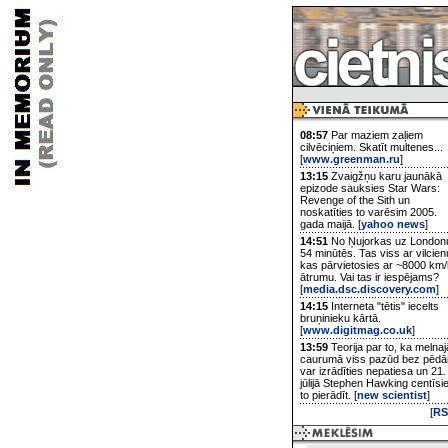
08:57
Par maziem zaļiem
cilvēciņiem. Skatīt multenes...
[
www.greenman.ru
]
13:15
Zvaigžņu karu jaunākā
epizode sauksies Star Wars:
Revenge of the Sith un
noskatīties to varēsim 2005.
gada maijā. [
yahoo news
]
14:51
No Ņujorkas uz London
54 minūtēs. Tas viss ar vilcien
kas pārvietosies ar ~8000 km/
ātrumu. Vai tas ir iespējams?
[
media.dsc.discovery.com
]
14:15
Interneta "tētis" iecelts
bruņinieku kārtā.
[
www.digitmag.co.uk
]
13:59
Teorija par to, ka melnaj
caurumā viss pazūd bez pēd
var izrādīties nepatiesa un 21.
jūlijā Stephen Hawking centīsi
to pierādīt. [
new scientist
]
[
RS