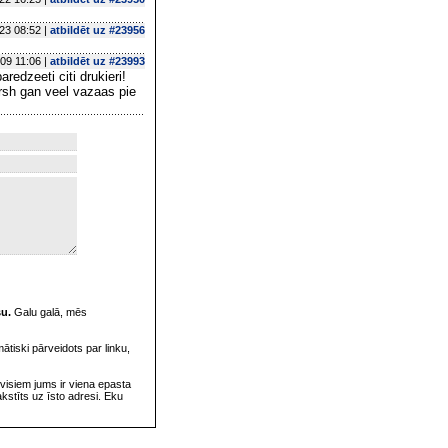
23 08:52 |
atbildēt uz #23956
09 11:06 |
atbildēt uz #23993
redzeeti citi drukieri!
rsh gan veel vazaas pie
su.
Galu galā, mēs
omātiski pārveidots par linku,
visiem jums ir viena epasta
rakstīts uz īsto adresi. Eku