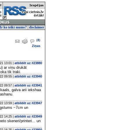
Ir ko teikt mums?
|
disclaimer
(
8
)
Ziņas
21 13:01 |
atbildēt uz #23880
u) ar viņu drukāt
ka tik traki.
22 09:55 |
atbildēt uz #23940
22 09:57 |
atbildēt uz #23941
kaals, galva arii iekshaa
laashanu.
22 13:59 |
atbildēt uz #23947
 augstums ~7cm un
22 14:25 |
atbildēt uz #23949
to skeneri/printeri... un
22 16:25 |
atbildēt uz #23950