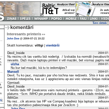
Tavs cietnis
|
Interesants printeris
»»
John Doe
@ 2004-07-21 10:22
Skatīt komentārus:
viltīgi
|
vienkārši
Devil_Inside
2004-07-
Nu nezinu cik tas varētu būt noderīgi. :/ Izskatās ka normāli (nesaburzīt
u
nevarēs. Daži mazie laptopu printeri ir vēl mazāki, bet vismaz papīru nelo
u,
ulzha
2004-07-
h
Nu kur tad mazāki, kā tu to iedomājies?
Mansell
2004-07-
Devil, Tu ko jauc, mazaaks par sho tochna nav redzeets. Shis ir kas uni
noteikti roteejosha, kas uz 1 apgriezienu ap asi veic vienas liinijas nok
Gjeniaali.
ā
Devil_Inside
2004-07-
ām
Ir lietots tāds HP (neatceros vairs numuru) printeris - garums ~22cm,
es
platums ~5cm. IMHO pie portatīvā daudz ērtāks, nekā šitāds rimbulis.
IMAGin
2004-07-
S
]
Nu nez...cik atceros tas HP vai Compaq kaadreiz bija laptops ar iebuuvee
tas sho portatiivo pabiezinaaja tikai par 2vai3cm :)
John Doe
2004-07-