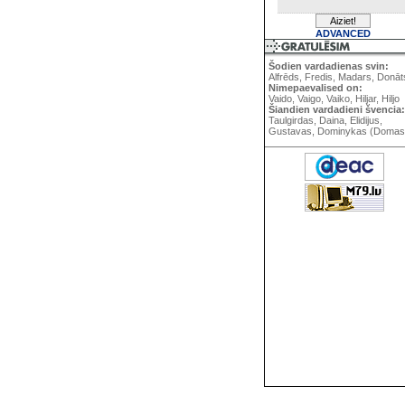
ADVANCED
Šodien vardadienas svin:
Alfrēds, Fredis, Madars, Donāt
Nimepaevalised on:
Vaido, Vaigo, Vaiko, Hiljar, Hiljo
Šiandien vardadieni švencia:
Taulgirdas, Daina, Elidijus,
Gustavas, Dominykas (Domas