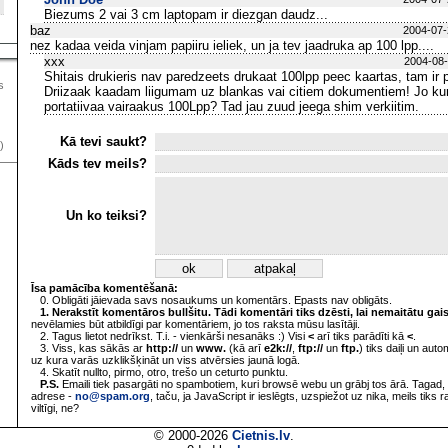
Biezums 2 vai 3 cm laptopam ir diezgan daudz...
baz
2004-07-
nez kadaa veida vinjam papiiru ieliek, un ja tev jaadruka ap 100 lpp....
xxx
2004-08-
Shitais drukieris nav paredzeets drukaat 100lpp peec kaartas, tam ir pa
s
Driizaak kaadam liigumam uz blankas vai citiem dokumentiem! Jo ku
portatiivaa vairaakus 100Lpp? Tad jau zuud jeega shim verkiitim.
Kā tevi saukt?
)
Kāds tev meils?
Un ko teiksi?
Īsa pamācība komentēšanā:
0. Obligāti jāievada savs nosaukums un komentārs. Epasts nav obligāts.
1. Nerakstīt komentāros bullšitu. Tādi komentāri tiks dzēsti, lai nemaitātu gai
nevēlamies būt atbildīgi par komentāriem, jo tos raksta mūsu lasītāji.
2. Tagus lietot nedrīkst. T.i. - vienkārši nesanāks :) Visi
<
arī tiks parādīti kā
<
.
3. Viss, kas sākās ar
http://
un
www.
(kā arī
e2k://
,
ftp://
un
ftp.
) tiks daiļi un aut
uz kura varās uzklikšķināt un viss atvērsies jaunā logā.
4. Skatīt nullto, pirmo, otro, trešo un ceturto punktu.
P.S.
Emaili tiek pasargāti no spambotiem, kuri browsē webu un grābj tos ārā. Tagad, 
adrese -
no@spam.org
, taču, ja JavaScript ir ieslēgts, uzspiežot uz nika, meils tiks 
viltīgi, ne?
© 2000-2026
Cietnis.lv
.