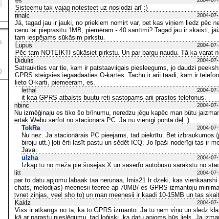
es
2004-07-
Sisteemu tak vajag notesteet uz noslodzi arī :)
rinalc
2004-07-
Jā, tagad jau ir jauki, no priekiem nomirt var, bet kas viņiem liedz pēc ne
cenu lai pieprasītu 1MB, piemēram - 40 santīmi? Tagad jau ir skaisti, j
tam iespējams sūkāsim pirkstu.
s
Lupus
2004-07-
Pēc tam NOTEIKTI sūkāsiet pirkstu. Un par bargu naudu. Tā ka varat ne
Didulis
2004-07-
Satraukties var tie, kam ir patstaaviigais piesleegums, jo daudzi peeks
)
GPRS steigsies iegaadaaties O-kartes. Tachu ir arii taadi, kam ir telefo
lieto O-karti, piemeeram, es.
lethal
2004-07-
it kaa GPRS atbalsts buutu reti sastopams arii prastos telefonus.
nbinc
2004-07-
Nu izmēģinaju es tiko šo brīnumu, neredzu jēgu kapēc man būtu jaizma
ērtāk Webu serfot no stacionārā PC. Ja nu vienīgi ponta dēļ :)
TokRa
2004-07-
Nu nez. Ja stacionārais PC pieejams, tad piekrītu. Bet izbraukumos
biroju utt.) ļoti ērti lasīt pastu un sēdēt ICQ. Jo īpaši noderīgi tas ir
Java.
ulzha
2004-07-
Izkāp tu no meža pie šosejas X un sasērfo autobusu sarakstu no stac
litt
2004-07-
par to datu apjomu labaak taa nerunaa, Imis21 Ir dzeki, kas vienkaarshi 
chats, melodijas) meenesii teeree ap 70MB/ es GPRS izmantoju minimaali
tvnet zinjas, veel sho to) un man meenesii ir kaadi 10-15MB un tas sk
Kaklz
2004-07-
Viss ir atkarīgs no tā, kā to GPRS izmanto. Ja tu ņem viņu un slēdz klā
kā ar parastu pieslēgumu, tad loģiski, ka datu apjoms būs liels. Ja iz