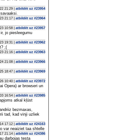
22 21:29 |
atbildēt uz #23954
 savaaksi.
23 21:17 |
atbildēt uz #23964
23 10:58 |
atbildēt uz #23957
ir, jo piesleegumu
23 19:31 |
atbildēt uz #23962
? ;(
23 21:16 |
atbildēt uz #23963
24 21:08 |
atbildēt uz #23966
25 18:47 |
atbildēt uz #23969
26 10:40 |
atbildēt uz #23972
i Opera) ar browseri un
03 16:54 |
atbildēt uz #23985
apjoms atkal kļūst
gandriiz bezmaxas,
 tad, kad vinji uzliek
14 17:12 |
atbildēt uz #24163
o var neaiziet taa shtelle
17 21:14 |
atbildēt uz #24386
u darbojas testa