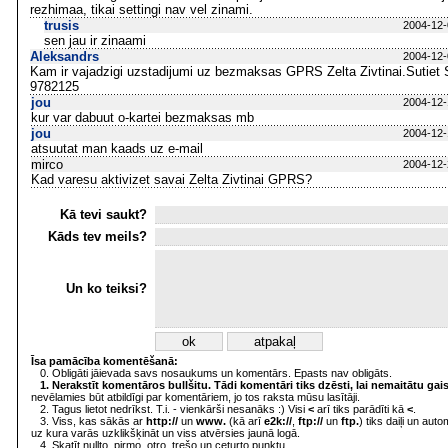
rezhimaa, tikai settingi nav vel zinami.
trusis
2004-12-
sen jau ir zinaami
Aleksandrs
2004-12-
Kam ir vajadzigi uzstadijumi uz bezmaksas GPRS Zelta Zivtinai.Sutiet
9782125
jou
2004-12-
kur var dabuut o-kartei bezmaksas mb
jou
2004-12-
atsuutat man kaads uz e-mail
mirco
2004-12-
Kad varesu aktivizet savai Zelta Zivtinai GPRS?
Kā tevi saukt?
Kāds tev meils?
Un ko teiksi?
Īsa pamācība komentēšanā:
0. Obligāti jāievada savs nosaukums un komentārs. Epasts nav obligāts.
1. Nerakstīt komentāros bullšitu. Tādi komentāri tiks dzēsti, lai nemaitātu gai
nevēlamies būt atbildīgi par komentāriem, jo tos raksta mūsu lasītāji.
2. Tagus lietot nedrīkst. T.i. - vienkārši nesanāks :) Visi
<
arī tiks parādīti kā
<
.
3. Viss, kas sākās ar
http://
un
www.
(kā arī
e2k://
,
ftp://
un
ftp.
) tiks daiļi un aut
uz kura varās uzklikšķināt un viss atvērsies jaunā logā.
4. Skatīt nullto, pirmo, otro, trešo un ceturto punktu.