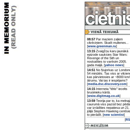
08:57
Par maziem zaļiem
cilvēciņiem. Skatīt multenes...
[
www.greenman.ru
]
13:15
Zvaigžņu karu jaunākā
epizode sauksies Star Wars:
Revenge of the Sith un
noskatīties to varēsim 2005.
gada maijā. [
yahoo news
]
14:51
No Ņujorkas uz London
54 minūtēs. Tas viss ar vilcien
kas pārvietosies ar ~8000 km/
ātrumu. Vai tas ir iespējams?
[
media.dsc.discovery.com
]
14:15
Interneta "tētis" iecelts
bruņinieku kārtā.
[
www.digitmag.co.uk
]
13:59
Teorija par to, ka melnaj
caurumā viss pazūd bez pēd
var izrādīties nepatiesa un 21.
jūlijā Stephen Hawking centīsi
to pierādīt. [
new scientist
]
[
RS