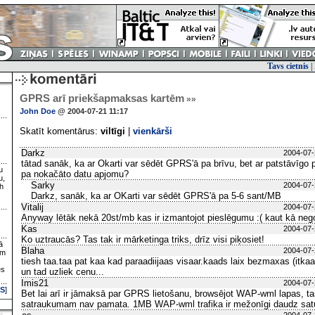
Tavs cietnis
|
GPRS arī priekšapmaksas kartēm
»»
John Doe
@ 2004-07-21 11:17
Skatīt komentārus:
viltīgi
|
vienkārši
Darkz
2004-07-
tātad sanāk, ka ar Okarti var sēdēt GPRS'ā pa brīvu, bet ar patstāvīg
u
pa nokačāto datu apjomu?
u,
Sarky
2004-07-
h
Darkz, sanāk, ka ar OKarti var sēdēt GPRS'ā pa 5-6 sant/MB
Vitalij
2004-07-
Anyway lētāk nekā 20st/mb kas ir izmantojot pieslēgumu :( kaut kā neg
Kas
2004-07-
Ko uztraucās? Tas tak ir mārketinga triks, drīz visi piķosiet!
ā
Blaha
2004-07-
ām
tiesh taa.taa pat kaa kad paraadiijaas visaar.kaads laix bezmaxas (itka
es
un tad uzliek cenu...
Imis21
2004-07-
S
]
Bet lai arī ir jāmaksā par GPRS lietošanu, browsējot WAP-wml lapas, ta
satraukumam nav pamata. 1MB WAP-wml trafika ir mežonīgi daudz sat