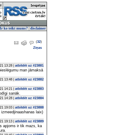
Ir ko teikt mums?
|
disclaimer
(
32
)
Ziņas
21 13:28 |
atbildēt uz #23881
o pieslēgumu man jāmaksā
21 13:48 |
atbildēt uz #23882
21 14:21 |
atbildēt uz #23883
odīgi sanāk.
21 14:28 |
atbildēt uz #23884
21 19:03 |
atbildēt uz #23888
a izmeedjinaashanas laix)
21 19:13 |
atbildēt uz #23889
s apjoms ir tik mazs, ka
ura.