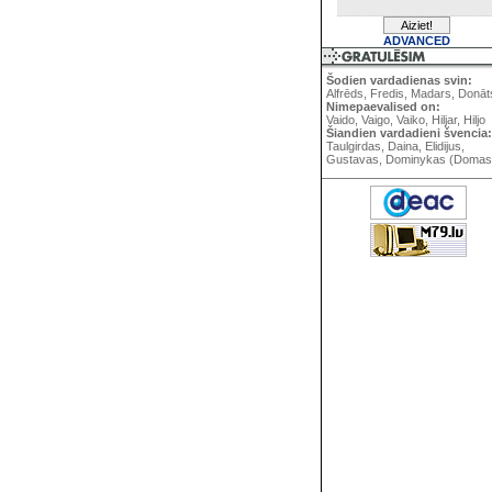
ADVANCED
Šodien vardadienas svin:
Alfrēds, Fredis, Madars, Donāt
Nimepaevalised on:
Vaido, Vaigo, Vaiko, Hiljar, Hiljo
Šiandien vardadieni švencia:
Taulgirdas, Daina, Elidijus,
Gustavas, Dominykas (Domas