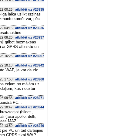
21 19:40 |
atbildēt uz #23890
22 00:26 |
atbildēt uz #23935
ilga laika uzlikt īsziņas
āizmanto kamēr var, pēc
22 04:15 |
atbildēt uz #23936
satraukties...
22 08:20 |
atbildēt uz #23937
hnji gribot bezmaksas
ni ar GPRS atbalstu un
25 16:25 |
atbildēt uz #23967
22 10:18 |
atbildēt uz #23942
nto WAP, ja var daudz
25 17:53 |
atbildēt uz #23968
 (pa ceļam no mājām uz
 modeļiem, kas neuztur
26 09:36 |
atbildēt uz #23971
ionārā PC...
22 10:47 |
atbildēt uz #23944
browseejot (bildes,
 (lasu apollo, delfi,
aitaas MAZ
22 13:50 |
atbildēt uz #23946
t pie PC un tad darbojies
manto GPRS tikai WAP