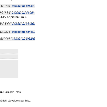
06 18:06 |
atbildēt uz #24461
03 18:13 |
atbildēt uz #24451
 SMS ar pieteikumu-
13 12:22 |
atbildēt uz #24470
13 12:24 |
atbildēt uz #24471
26 15:12 |
atbildēt uz #24498
su.
Galu galā, mēs
omātiski pārveidots par linku,