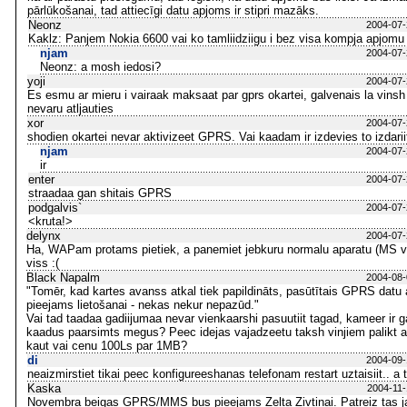
pārlūkošanai, tad attiecīgi datu apjoms ir stipri mazāks.
Neonz
2004-07-
Kaklz: Panjem Nokia 6600 vai ko tamliidziigu i bez visa kompja apjomu
njam
2004-07-
Neonz: a mosh iedosi?
yoji
2004-07-
Es esmu ar mieru i vairaak maksaat par gprs okartei, galvenais la vinsh 
nevaru atljauties
xor
2004-07-
shodien okartei nevar aktivizeet GPRS. Vai kaadam ir izdevies to izdariit
njam
2004-07-
ir
enter
2004-07-
straadaa gan shitais GPRS
podgalvis`
2004-07-
<kruta!>
delynx
2004-07-
Ha, WAPam protams pietiek, a panemiet jebkuru normalu aparatu (MS va
viss :(
Black Napalm
2004-08-
"Tomēr, kad kartes avanss atkal tiek papildināts, pasūtītais GPRS datu 
pieejams lietošanai - nekas nekur nepazūd."
Vai tad taadaa gadiijumaa nevar vienkaarshi pasuutiit tagad, kameer ir 
kaadus paarsimts megus? Peec idejas vajadzeetu taksh vinjiem palikt arii
kaut vai cenu 100Ls par 1MB?
di
2004-09-
neaizmirstiet tikai peec konfigureeshanas telefonam restart uztaisiit.. a t
Kaska
2004-11-
Novembra beigas GPRS/MMS bus pieejams Zelta Zivtinai. Patreiz tas ja