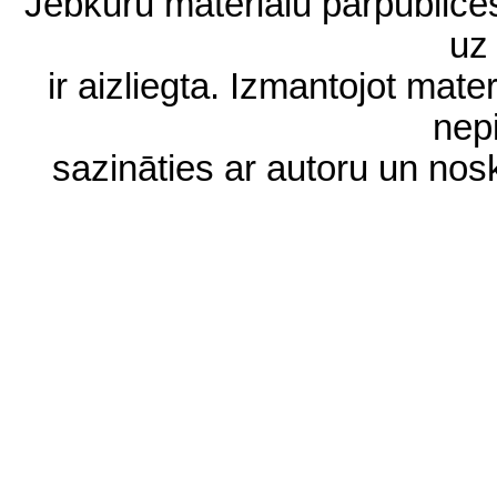
Jebkuru materiālu pārpublic
uz 
ir aizliegta. Izmantojot materi
nep
sazināties ar autoru un no