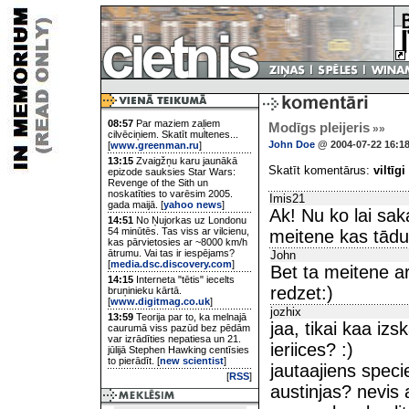
08:57
Par maziem zaļiem
Modīgs pleijeris
»»
cilvēciņiem. Skatīt multenes...
John Doe
@ 2004-07-22 16:1
[
www.greenman.ru
]
13:15
Zvaigžņu karu jaunākā
Skatīt komentārus:
viltīgi
epizode sauksies Star Wars:
Revenge of the Sith un
noskatīties to varēsim 2005.
Imis21
gada maijā. [
yahoo news
]
Ak! Nu ko lai sak
14:51
No Ņujorkas uz Londonu
54 minūtēs. Tas viss ar vilcienu,
meitene kas tādu
kas pārvietosies ar ~8000 km/h
ātrumu. Vai tas ir iespējams?
John
[
media.dsc.discovery.com
]
Bet ta meitene ar
14:15
Interneta "tētis" iecelts
redzet:)
bruņinieku kārtā.
[
www.digitmag.co.uk
]
jozhix
13:59
Teorija par to, ka melnajā
jaa, tikai kaa izs
caurumā viss pazūd bez pēdām
var izrādīties nepatiesa un 21.
ieriices? :)
jūlijā Stephen Hawking centīsies
to pierādīt. [
new scientist
]
jautaajiens speci
[
RSS
]
austinjas? nevis 