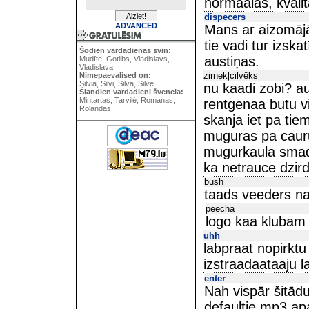
normaalas, kvalit
dispecers
ADVANCED
Mans ar aizomājā
tie vadi tur izska
Šodien vardadienas svin:
austiņas.
Mudīte, Gotlibs, Vladislavs,
Vladislava
zirnekļcilvēks
Nimepaevalised on:
Silvia, Silvi, Silva, Silve
nu kaadi zobi? au
Šiandien vardadieni švencia:
Mintartas, Tarvilė, Romanas,
rentgenaa butu vi
Rolandas
skanja iet pa ti
muguras pa caurum
mugurkaula smadz
ka netrauce dzird
bush
taads veeders na
peecha
logo kaa klubam
uhh
labpraat nopirktu 
izstraadaataaju la
enter
Nah vispār šitād
defaultie mp3 apa