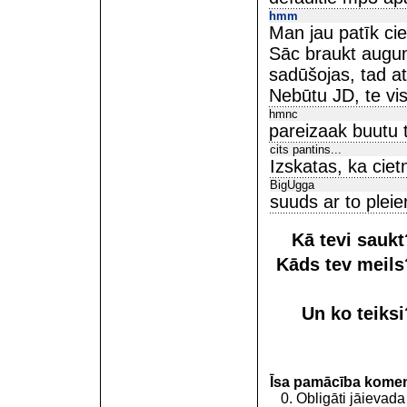
hmm
Man jau patīk ciet
Sāc braukt augum
sadūšojas, tad at
Nebūtu JD, te vis
hmnc
pareizaak buutu t
cits pantins...
Izskatas, ka cietn
BigUgga
suuds ar to pleier
Kā tevi sauk
Kāds tev meil
Un ko teiks
Īsa pamācība kome
0. Obligāti jāievada