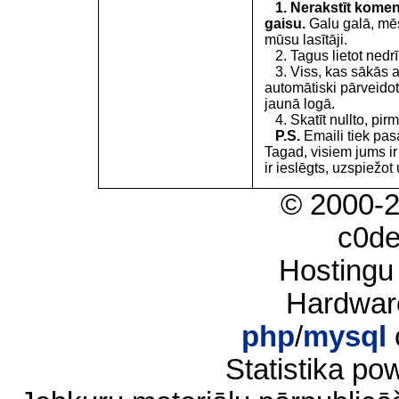
1. Nerakstīt koment
gaisu.
Galu galā, mēs
mūsu lasītāji.
2. Tagus lietot nedrīk
3. Viss, kas sākās 
automātiski pārveidot
jaunā logā.
4. Skatīt nullto, pirm
P.S.
Emaili tiek pa
Tagad, visiem jums i
ir ieslēgts, uzspiežot 
© 2000-
c0d
Hostingu
Hardwar
php
/
mysql
Statistika p