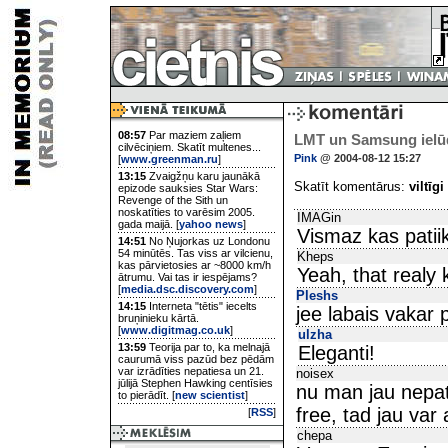
08:57
Par maziem zaļiem
LMT un Samsung ielū
cilvēciņiem. Skatīt multenes...
Pink
@ 2004-08-12 15:27
[
www.greenman.ru
]
13:15
Zvaigžņu karu jaunākā
Skatīt komentārus:
viltīgi
epizode sauksies Star Wars:
Revenge of the Sith un
noskatīties to varēsim 2005.
IMAGin
gada maijā. [
yahoo news
]
Vismaz kas patii
14:51
No Ņujorkas uz Londonu
54 minūtēs. Tas viss ar vilcienu,
Kheps
kas pārvietosies ar ~8000 km/h
Yeah, that realy k
ātrumu. Vai tas ir iespējams?
[
media.dsc.discovery.com
]
Pleshs
14:15
Interneta "tētis" iecelts
jee labais vakar
bruņinieku kārtā.
[
www.digitmag.co.uk
]
ulzha
13:59
Teorija par to, ka melnajā
Eleganti!
caurumā viss pazūd bez pēdām
var izrādīties nepatiesa un 21.
noisex
jūlijā Stephen Hawking centīsies
nu man jau nepati
to pierādīt. [
new scientist
]
free, tad jau var 
[
RSS
]
chepa