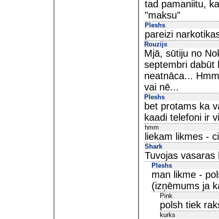
tad pamaniitu, ka
"maksu"
Pleshs
pareizi narkotika
Rouzijs
Mjā, sūtiju no No
septembri dabūt 
neatnāca... Hmm,
vai nē...
Pleshs
bet protams ka var
kaadi telefoni ir vi
hmm
liekam likmes - c
Shark
Tuvojas vasaras b
Pleshs
man likme - pol
(izņēmums ja ka
Pink
polsh tiek ra
kurks