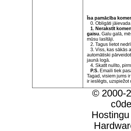
Īsa pamācība kome
0. Obligāti jāievada
1. Nerakstīt koment
gaisu.
Galu galā, mēs
mūsu lasītāji.
2. Tagus lietot nedrīk
3. Viss, kas sākās 
automātiski pārveidot
jaunā logā.
4. Skatīt nullto, pirm
P.S.
Emaili tiek pa
Tagad, visiem jums i
ir ieslēgts, uzspiežot 
© 2000-
c0d
Hostingu
Hardwar