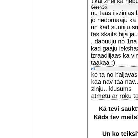
tikai zhel ka ne
GreenGo
nu taas iiszinjas 
jo nedomaaju ka
un kad suutiiju 
tas skaits bija j
, dabuuju no 1na 
kad gaaju iekshaa
izraadiijaas ka 
taakaa :)
di
ko ta no haljavas 
kaa nav taa nav.. 
zinju.. klusums
atmetu ar roku
Kā tevi sauk
Kāds tev meil
Un ko teiks