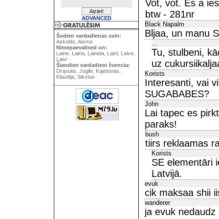
Vot, vot. Es a ie
btw - 281nr
ADVANCED
Black Napalm
Bljaa, un manu 
Šodien vardadienas svin:
Askolds, Aisma
...
Nimepaevalised on:
Tu, stulbeni, k
Laine, Laina, Lainela, Laini, Laive,
Laivi
uz cukursiikaljaa
Šiandien vardadieni švencia:
Drąsutis, Jogilė, Kajetonas,
Korists
Klaudija, Sikstas
Interesanti, vai v
SUGABABES?
John
Lai tapec es pir
paraks!
bush
tiirs reklaamas ra
Korists
SE elementāri ie
Latvijā.
evuk
cik maksaa shii i
wanderer
ja evuk nedaudz a