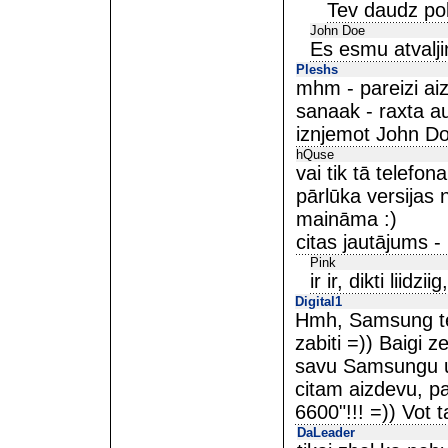
Tev daudz pol
John Doe
Es esmu atvalji
Pleshs
mhm - pareizi ai
sanaak - raxta a
iznjemot John Doe
hQuse
vai tik tā telefo
pārlūka versijas 
maināma :)
citas jautājums -
Pink
ir ir, dikti liid
Digital1
Hmh, Samsung tele
zabiti =)) Baigi 
savu Samsungu u
citam aizdevu, pa
6600"!!! =)) Vot 
DaLeader