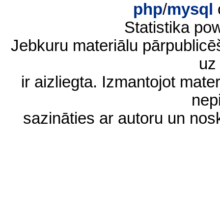
php
/
mysql
Statistika p
Jebkuru materiālu pārpublic
uz 
ir aizliegta. Izmantojot materi
nep
sazināties ar autoru un no