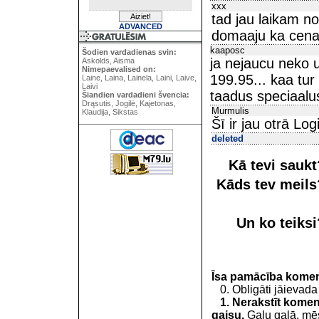
xxx
tad jau laikam no
ADVANCED
domaaju ka cenas
kaaposc
Šodien vardadienas svin:
ja nejaucu neko u
Askolds, Aisma
Nimepaevalised on:
199.95... kaa tur
Laine, Laina, Lainela, Laini, Laive,
Laivi
taadus speciaalus
Šiandien vardadieni švencia:
Drąsutis, Jogilė, Kajetonas,
Murmulis
Klaudija, Sikstas
Šī ir jau otrā Log
deleted
Kā tevi sauk
Kāds tev meil
Un ko teiks
Īsa pamācība kome
0. Obligāti jāievada
1. Nerakstīt koment
gaisu.
Galu galā, mēs