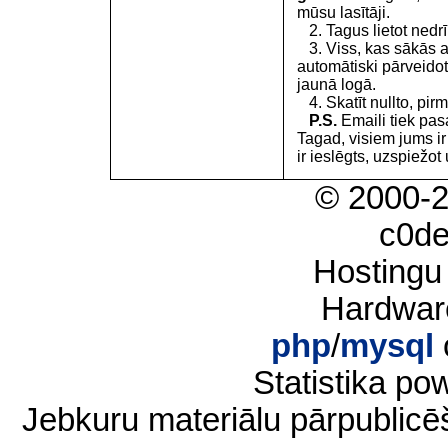
mūsu lasītāji.
2. Tagus lietot nedrīk
3. Viss, kas sākās 
automātiski pārveidot
jaunā logā.
4. Skatīt nullto, pirm
P.S.
Emaili tiek pa
Tagad, visiem jums i
ir ieslēgts, uzspiežot 
© 2000-
c0d
Hostingu
Hardwar
php
/
mysql
Statistika p
Jebkuru materiālu pārpublic