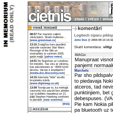
08:57
Par maziem zaļiem
Logitech ciparu pilds
cilvēciņiem. Skatīt multenes...
John Doe
@ 2004-09-14 14:3
[
www.greenman.ru
]
13:15
Zvaigžņu karu jaunākā
Skatīt komentārus:
viltīgi
epizode sauksies Star Wars:
Revenge of the Sith un
noskatīties to varēsim 2005.
IMAGin
gada maijā. [
yahoo news
]
Manupraat visnot
14:51
No Ņujorkas uz Londonu
54 minūtēs. Tas viss ar vilcienu,
panjemt normaalu
kas pārvietosies ar ~8000 km/h
ātrumu. Vai tas ir iespējams?
Marchels
[
media.dsc.discovery.com
]
Par sho pildspalvu
14:15
Interneta "tētis" iecelts
to piedavaja Nok
bruņinieku kārtā.
[
www.digitmag.co.uk
]
atceros, tad nevis
13:59
Teorija par to, ka melnajā
caurumā viss pazūd bez pēdām
punktinjiem, bet 
var izrādīties nepatiesa un 21.
jūlijā Stephen Hawking centīsies
debespuses. (V
to pierādīt. [
new scientist
]
Pie kam Nokia pi
[
RSS
]
pa bluetooth uz t