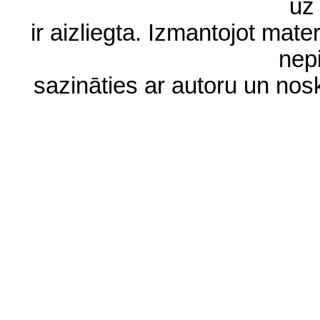
uz 
ir aizliegta. Izmantojot materi
nep
sazināties ar autoru un no