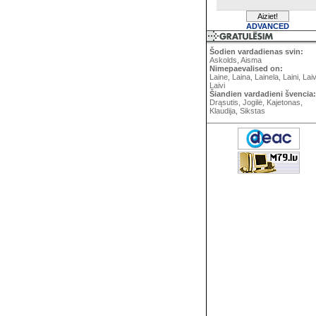
ADVANCED
Šodien vardadienas svin:
Askolds, Aisma
Nimepaevalised on:
Laine, Laina, Lainela, Laini, Lai
Laivi
Šiandien vardadieni švencia:
Drąsutis, Jogilė, Kajetonas,
Klaudija, Sikstas