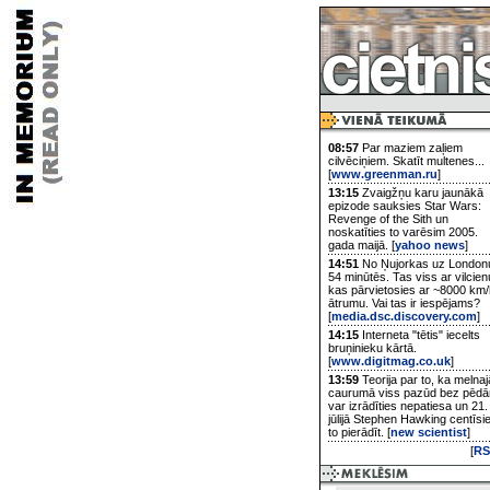
08:57
Par maziem zaļiem
cilvēciņiem. Skatīt multenes...
[
www.greenman.ru
]
13:15
Zvaigžņu karu jaunākā
epizode sauksies Star Wars:
Revenge of the Sith un
noskatīties to varēsim 2005.
gada maijā. [
yahoo news
]
14:51
No Ņujorkas uz London
54 minūtēs. Tas viss ar vilcien
kas pārvietosies ar ~8000 km/
ātrumu. Vai tas ir iespējams?
[
media.dsc.discovery.com
]
14:15
Interneta "tētis" iecelts
bruņinieku kārtā.
[
www.digitmag.co.uk
]
13:59
Teorija par to, ka melnaj
caurumā viss pazūd bez pēd
var izrādīties nepatiesa un 21.
jūlijā Stephen Hawking centīsi
to pierādīt. [
new scientist
]
[
RS