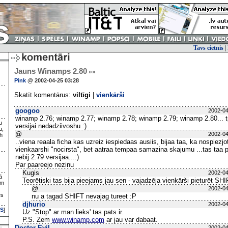
Tavs cietnis
|
Jauns Winamps 2.80
»»
Pink
@ 2002-04-25 03:28
Skatīt komentārus:
viltīgi
|
vienkārši
googoo
2002-04
winamp 2.76; winamp 2.77; winamp 2.78; winamp 2.79; winamp 2.80... tpf
u
versijai nedadziivoshu :)
u,
@
2002-04
h
..viena reaala ficha kas uzreiz iespiedaas ausiis, bijaa taa, ka nospiezj
vienkaarshi "nocirsta", bet aatraa tempaa samazina skajumu ...tas taa pa
nebij 2.79 versijaa...:)
Par paareejo nezinu
Kugis
2002-04
ā
Teorētiski tas bija pieejams jau sen - vajadzēja vienkārši pieturēt SH
ām
@
2002-04
es
nu a tagad SHIFT nevajag tureet :P
djhurio
2002-04
S
]
Uz "Stop" ar man lieks' tas pats ir.
P.S. Zem
www.winamp.com
ar jau var dabaat.
Doctor Evil
2002-04