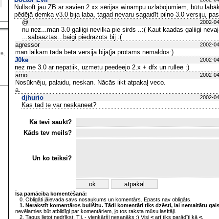
Nullsoft jau ZB ar savien 2.xx sērijas winampu uzlabojumiem, būtu labāk 
pēdējā demka v3.0 bija laba, tagad nevaru sagaidīt pilno 3.0 versiju, pas
@
2002-04
nu nez...man 3.0 galiigi nevilka pie sirds ..:( Kaut kaadas galiigi neva
...sabaaztas...baigi piedrazots bij :(
agressor
2002-04
man laikam tada beta versija bija(ja protams nemaldos:)
ve,
J0ke
2002-04
nez me 3.0 ar nepatiik, uzmetu peedeejo 2.x + dfx un rullee :)
arno
2002-04
Nosūknēju, palaidu, neskan. Nācās likt atpakaļ veco.
a.
djhurio
2002-04
Kas tad te var neskaneet?
Kā tevi saukt?
Kāds tev meils?
Un ko teiksi?
Īsa pamācība komentēšanā:
0. Obligāti jāievada savs nosaukums un komentārs. Epasts nav obligāts.
1. Nerakstīt komentāros bullšitu. Tādi komentāri tiks dzēsti, lai nemaitātu gai
nevēlamies būt atbildīgi par komentāriem, jo tos raksta mūsu lasītāji.
2. Tagus lietot nedrīkst. T.i. - vienkārši nesanāks :) Visi
<
arī tiks parādīti kā
<
.