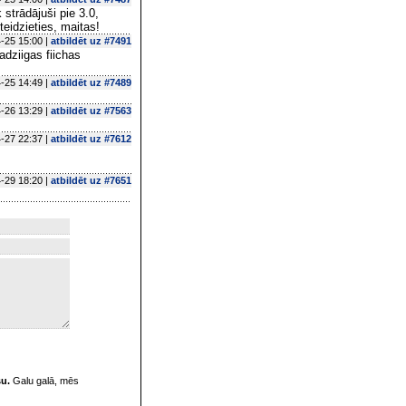
strādājuši pie 3.0,
teidzieties, maitas!
-25 15:00 |
atbildēt uz #7491
jadziigas fiichas
-25 14:49 |
atbildēt uz #7489
-26 13:29 |
atbildēt uz #7563
-27 22:37 |
atbildēt uz #7612
-29 18:20 |
atbildēt uz #7651
su.
Galu galā, mēs