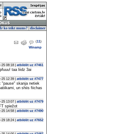
Ir ko teikt mums?
|
disclaimer
(
11
)
Winamp
-25 08:18 |
atbildēt uz #7461
uuu! taa liidz 3ai
-25 12:39 |
atbildēt uz #7477
ot "pause" skanja netiek
tiikami, un shiis fiichas
-25 13:07 |
atbildēt uz #7479
IFT spiežot
-25 14:58 |
atbildēt uz #7490
-29 18:24 |
atbildēt uz #7652
-25 14:00 |
atbildēt uz #7487