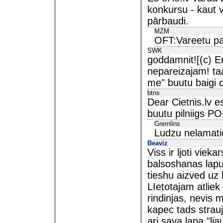
konkursu - kaut 
pārbaudi.
MZM
OFT:Vareetu pad
SWK
goddamnit![(c) 
nepareizajam! taa
me" buutu baigi de
btns
Dear Cietnis.lv es
buutu pilniigs PO
Gremlins
Ludzu nelamati
Beaviz
Viss ir ljoti viek
balsoshanas lapu,
tieshu aizved uz
LIetotajam atliek 
rindinjas, nevis 
kapec tads strau
ari sava lapa "lj