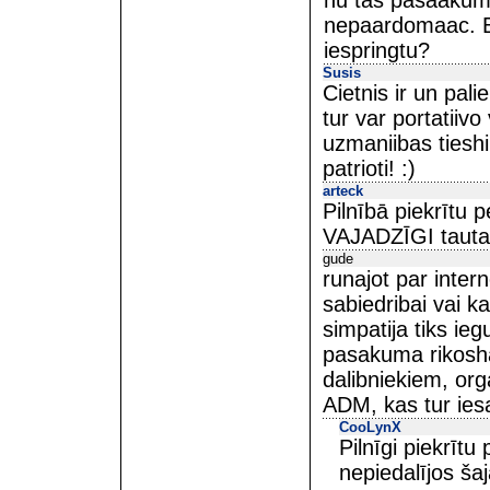
nu tas pasaakums
nepaardomaac. Bet 
iespringtu?
Susis
Cietnis ir un pali
tur var portatiivo
uzmaniibas tieshi
patrioti! :)
arteck
Pilnībā piekrītu p
VAJADZĪGI tauta
gude
runajot par inte
sabiedribai vai ka
simpatija tiks ie
pasakuma rikosha
dalibniekiem, org
ADM, kas tur ies
CooLynX
Pilnīgi piekrīt
nepiedalījos šaj