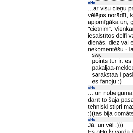
oHo
...ar visu cieņu p
vēlējos norādīt, k
apjomīgāka un, g
"cietnim". Vienkā
iesaistītos delfi 
dienās, diez vai 
nekomentēšu - lai
SWK
points tur ir. e
pakaljaa-meklee
sarakstaa i pas
es fanoju :)
oHo
... un nobeigumam
darīt to šajā pas
tehniski stipri m
:)(tas bija domāt
oHo
Jā, un vēl :)))
Es oHo.lv vārdā 