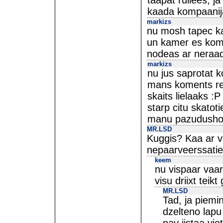
taapat rullees, ja
kaada kompaanija
markizs
nu mosh tapec k
un kamer es kome
nodeas ar nera
markizs
nu jus saprotat k
mans koments re
skaits lielaaks :P
starp citu skato
manu pazudusho
MR.LSD
Kuggis? Kaa ar v
nepaarveerssatie
keem
nu vispaar vaard
visu driixt teikt 
MR.LSD
Tad, ja piemi
dzelteno lap