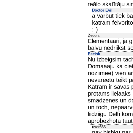
reālo skatītāju si
Doctor Evil
a varbūt tiek ba
katram feivorit
:-)
Zveers
Elementaari, ja g
balvu nedriikst sol
Pecisk
Nu izbeigsim tach
Domaaaju ka cietn
noziimee) vien ar
nevareetu teikt p
Katram ir savas p
protams lielaaks 
smadzenes un do
un toch, nepaarv
liidziigu Delfi k
aprobezhota taut
user666
nav bishku par 