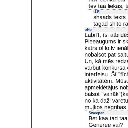
tev taa liekas, 
U.F.
shaads texts 
tagad shito ra
oHo
Labrīt, īsi atbild
Pieeaugums ir ska
katrs oHo.lv ienāk
nobalsot pat sait
Un, kā mēs redzam
varbūt konkursa 
interfeisu. Šī "f
aktivitātēm. Mūsu
apmeklētājus noba
balsot "vairāk"(ka
no kā daži varētu
muļkos negribas p
Sweeper
Bet kaa tad taa
Generee vai?