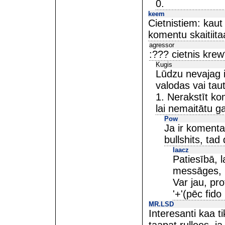
0.
keem
Cietnistiem: kau
komentu skaitiita
agressor
:??? cietnis kr
Kugis
Lūdzu nevajag i
valodas vai taut
1. Nerakstīt kom
lai nemaitātu ga
Pow
Ja ir komentaa
bullshits, tad
laacz
Patiesībā, l
messāges, ku
Var jau, pr
'+'(pēc fido 
MR.LSD
Interesanti kaa ti