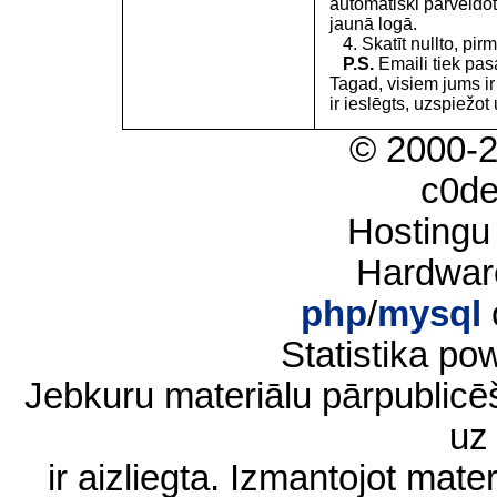
automātiski pārveidot
jaunā logā.
4. Skatīt nullto, pirm
P.S.
Emaili tiek pa
Tagad, visiem jums i
ir ieslēgts, uzspiežot 
© 2000-
c0d
Hostingu
Hardwar
php
/
mysql
Statistika p
Jebkuru materiālu pārpublic
uz 
ir aizliegta. Izmantojot materi