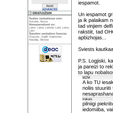
iespamot.
ADVANCED
Un iespamot grib
Šodien vardadienas svin:
ja ik palaikam
Askolds, Aisma
Nimepaevalised on:
tad vinjiem del
Laine, Laina, Lainela, Laini, Laive,
Laivi
rakstiit, tad OH
Šiandien vardadieni švencia:
apbizhojas...
Drąsutis, Jogilė, Kajetonas,
Klaudija, Sikstas
Sviests kautka
P.S. Logjiski, 
ja pareizi to re
to lapu nobalsos
MZM
A ko TU iesak
noliis stuurii
nesaprashan
trakais
pilniigi piekr
iedomiiba, vai