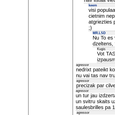
nav iistaa vie
keem
visi populaa
cietnim nep
atgriezties
;)
MR.LSD
Nu To es 
dzeltens, 
Kugis
Vot TAS
izpausm
agressor
nedrixt pateikt 
nu vai tas nav t
agressor
precizak par cil
agressor
un tur jau izdzer
un svitru skaits 
saulesbrilles pa 
agressor