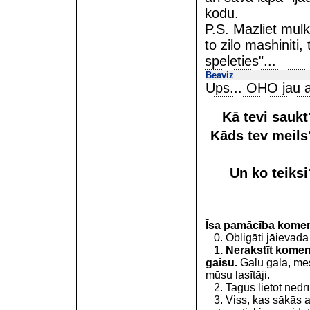
kodu.
P.S. Mazliet mulk
to zilo mashiniti
speleties"...
Beaviz
Ups... OHO jau at
Kā tevi sauk
Kāds tev meil
Un ko teiks
Īsa pamācība kome
0. Obligāti jāievada
1. Nerakstīt koment
gaisu.
Galu galā, mēs
mūsu lasītāji.
2. Tagus lietot nedrīk
3. Viss, kas sākās 