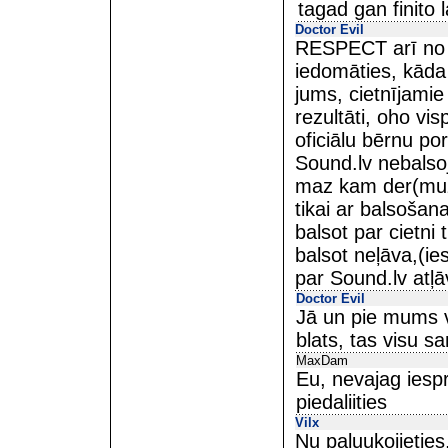
tagad gan finito 
Doctor Evil
RESPECT arī no m
iedomāties, kāda m
jums, cietnījamie c
rezultāti, oho vis
oficiālu bērnu por
Sound.lv nebalsoj
maz kam der(muz
tikai ar balsošan
balsot par cietni 
balsot neļāva,(i
par Sound.lv atļāv
Doctor Evil
Jā un pie mums v
blats, tas visu s
MaxDam
Eu, nevajag iesp
piedaliities
Vilx
Nu paluukojieties