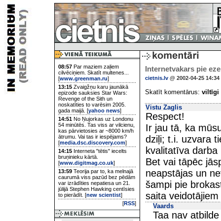
08:57
Par maziem zaļiem
Internetvakars pie eze
cilvēciņiem. Skatīt multenes...
cietnis.lv
@ 2002-04-25 14:34
[
www.greenman.ru
]
13:15
Zvaigžņu karu jaunākā
Skatīt komentārus:
viltīgi
epizode sauksies Star Wars:
Revenge of the Sith un
noskatīties to varēsim 2005.
Vistu Zaglis
gada maijā. [
yahoo news
]
Respect!
14:51
No Ņujorkas uz Londonu
54 minūtēs. Tas viss ar vilcienu,
Ir jau tā, ka mūsu
kas pārvietosies ar ~8000 km/h
ātrumu. Vai tas ir iespējams?
dziļi; t.i. uzvara
[
media.dsc.discovery.com
]
kvalitatīva darba
14:15
Interneta "tētis" iecelts
bruņinieku kārtā.
Bet vai tāpēc jās
[
www.digitmag.co.uk
]
neapstājas un ne
13:59
Teorija par to, ka melnajā
caurumā viss pazūd bez pēdām
šampi pie brokast
var izrādīties nepatiesa un 21.
jūlijā Stephen Hawking centīsies
saita veidotājiem
to pierādīt. [
new scientist
]
[
RSS
]
Vaards
Taa nav atbilde