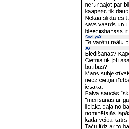
nerunaajot par bi
kaapeec tik daudz
Nekaa slikta es t
savs vaards un u
bleediishanaas i
CooLynX
Te varētu reālu p
JG
Blēdīšanās? Kāpē
Cietnis tik ļoti 
būtības?
Mans subjektīvais
nedz cietņa rīcīb
iesāka.
Balva saucās "ska
"mērīšanās ar gai
lielākā daļa no b
nominētajās lapās
kādā veidā katrs n
Taču līdz ar to b