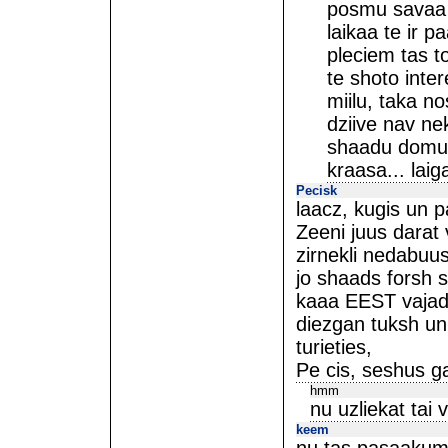
posmu savaa p
laikaa te ir 
pleciem tas to
te shoto inte
miilu, taka no
dziive nav ne
shaadu domu. 
kraasa... lai
Pecisk
laacz, kugis un p
Zeeni juus darat 
zirnekli nedabuusi
jo shaads forsh sa
kaaa EEST vajadz
diezgan tuksh un
turieties,
Pe cis, seshus ga
hmm
nu uzliekat tai 
keem