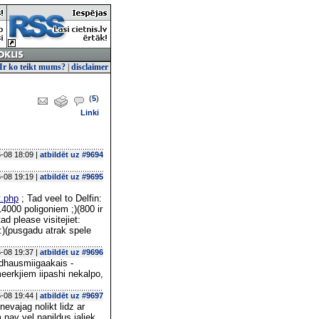
Ir ko teikt mums?
|
disclaimer
(
5
)
Linki
-08 18:09 |
atbildēt uz #9694
-08 19:19 |
atbildēt uz #9695
t.php
; Tad veel to Delfin:
4000 poligoniem ;)(800 ir
d please visitejiet:
 :)(pusgadu atrak spele
-08 19:37 |
atbildēt uz #9696
sdhausmiigaakais -
erkjiem iipashi nekalpo,
-08 19:44 |
atbildēt uz #9697
nevajag nolikt lidz ar
nav vel papildus jaliek