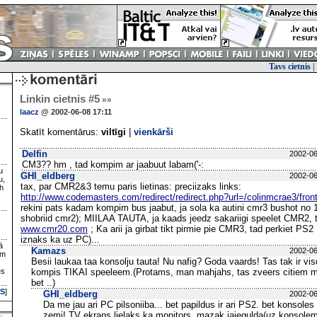
Tavs cietnis
|
Linkin cietnis #5
»»
laacz
@ 2002-06-08 17:11
Skatīt komentārus:
viltīgi
|
vienkārši
Delfin
2002-06
CM3?? hm , tad kompim ar jaabuut labam('-:
u
GHI_eldberg
2002-06
u,
tax, par CMR2&3 temu paris lietinas: preciizaks links:
h
http://www.codemasters.com/redirect/redirect.php?url=/colinmcrae3/fron
rekini pats kadam kompim bus jaabut, ja sola ka autini cmr3 bushot no 1
shobriid cmr2); MIILAA TAUTA, ja kaads jeedz sakariigi speelet CMR2, ta
www.cmr20.com
; Ka arii ja girbat tikt pirmie pie CMR3, tad perkiet PS2
iznaks ka uz PC)...
ā
Kamazs
2002-06
ām
Besii laukaa taa konsolju tauta! Nu nafig? Goda vaards! Tas tak ir vi
es
kompis TIKAI speeleem.(Protams, man mahjahs, tas zveers citiem me
bet ..)
S
]
GHI_eldberg
2002-06
Da me jau ari PC pilsoniiba... bet papildus ir ari PS2. bet konsoles 
zemi! TV ekrans lielaks ka monitors, mazak jaiegulda(uz konsolem 