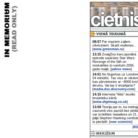
08:57
Par maziem zaļiem
cilvēciņiem. Skatīt multenes...
[
www.greenman.ru
]
13:15
Zvaigžņu karu jaunākā
epizode sauksies Star Wars:
Revenge of the Sith un
noskatīties to varēsim 2005.
gada maijā. [
yahoo news
]
14:51
No Ņujorkas uz London
54 minūtēs. Tas viss ar vilcien
kas pārvietosies ar ~8000 km/
ātrumu. Vai tas ir iespējams?
[
media.dsc.discovery.com
]
14:15
Interneta "tētis" iecelts
bruņinieku kārtā.
[
www.digitmag.co.uk
]
13:59
Teorija par to, ka melnaj
caurumā viss pazūd bez pēd
var izrādīties nepatiesa un 21.
jūlijā Stephen Hawking centīsi
to pierādīt. [
new scientist
]
[
RS