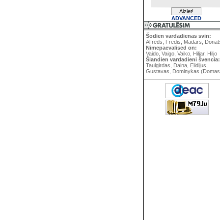
ADVANCED
Šodien vardadienas svin:
Alfrēds, Fredis, Madars, Donāt
Nimepaevalised on:
Vaido, Vaigo, Vaiko, Hiljar, Hiljo
Šiandien vardadieni švencia:
Taulgirdas, Daina, Elidijus,
Gustavas, Dominykas (Domas