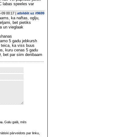
C labas speeles var
-09 00:17 |
atbildēt uz #9699
aams, ka naftas, oglju,
ljami, bet pietiks
a un vieglaak
oshanas
akamo 5 gadu jebkursh
 teica, ka viss buus
jus, kuru cenas 5 gadu
, bet par siim deriibaam
su.
Galu galā, mēs
omātiski pārveidots par linku,