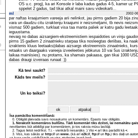
OS u.c. prog), ka ari Konsole ir laba kadus gadus 4-5, kamer uz P
sppelet 2 gadus, tad tikai atkal maini savu videokarti...
ml
2002-06
par naftas kraajumiem vareeja arii nelinkot, jau pirms gadiem 20 bija zin
vara un daudzu citu izraktenju kraajumi ir neizsmeljami, tb nevis neizsme
s
vismaz 500 gadiem, turklaat visa taa manta paliek ar katru gadu leetaak
ieguustama.
nevaig no dabas aizsargiem-ekstreemistiem iespaidoties un vinju gaud
pirms 15 gadiem 2 zinaatnieku starpaa tika nosleegtas deriibas, ka na
)
izraktenis kluus leetaaks(dabas aizsargs ekstreemists zinaatnieks, kurs
retaaks un daargaaks vareeja izveeleeties jebkurus 10 vai 5us izrakten
laikaa mainiisies). nu protams, ka shamais pakaasa, gan tikai 1000 USD
dabas draugi izveiraas runaat :))
Kā tevi saukt?
Kāds tev meils?
Un ko teiksi?
Īsa pamācība komentēšanā:
0. Obligāti jāievada savs nosaukums un komentārs. Epasts nav obligāts.
1. Nerakstīt komentāros bullšitu. Tādi komentāri tiks dzēsti, lai nemaitātu gai
nevēlamies būt atbildīgi par komentāriem, jo tos raksta mūsu lasītāji.
2. Tagus lietot nedrīkst. T.i. - vienkārši nesanāks :) Visi
<
arī tiks parādīti kā
<
.
3. Viss, kas sākās ar
http://
un
www.
(kā arī
e2k://
,
ftp://
un
ftp.
) tiks daiļi un aut
uz kura varās uzklikšķināt un viss atvērsies jaunā logā.