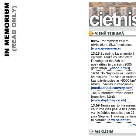
08:57
Par maziem zaļiem
cilvēciņiem. Skatīt multenes...
[
www.greenman.ru
]
13:15
Zvaigžņu karu jaunākā
epizode sauksies Star Wars:
Revenge of the Sith un
noskatīties to varēsim 2005.
gada maijā. [
yahoo news
]
14:51
No Ņujorkas uz London
54 minūtēs. Tas viss ar vilcien
kas pārvietosies ar ~8000 km/
ātrumu. Vai tas ir iespējams?
[
media.dsc.discovery.com
]
14:15
Interneta "tētis" iecelts
bruņinieku kārtā.
[
www.digitmag.co.uk
]
13:59
Teorija par to, ka melnaj
caurumā viss pazūd bez pēd
var izrādīties nepatiesa un 21.
jūlijā Stephen Hawking centīsi
to pierādīt. [
new scientist
]
[
RS