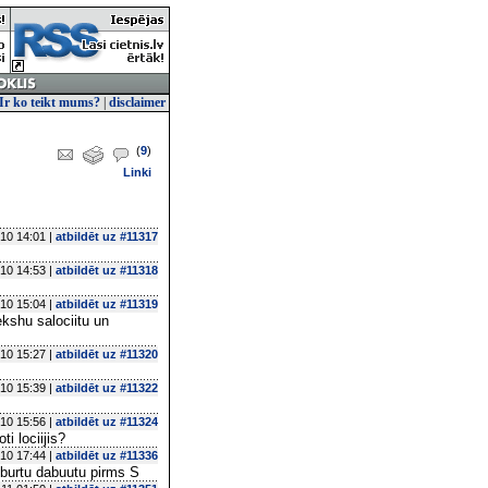
Ir ko teikt mums?
|
disclaimer
(
9
)
Linki
10 14:01 |
atbildēt uz #11317
10 14:53 |
atbildēt uz #11318
10 15:04 |
atbildēt uz #11319
iekshu salociitu un
10 15:27 |
atbildēt uz #11320
10 15:39 |
atbildēt uz #11322
10 15:56 |
atbildēt uz #11324
ti lociijis?
10 17:44 |
atbildēt uz #11336
O burtu dabuutu pirms S