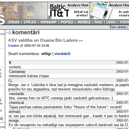
Tavs cietnis
|
ASV valdība un Osama Bin Ladens
»»
Creator
@ 2002-07-10 13:45
Skatīt komentārus:
viltīgi
|
vienkārši
K
2002-07-
sviests.
u
Castaway
2002-07-
u,
interesanti katraa zinjaa
h
LL
2002-07-
Murgs, tas ir. Liidziiba ir tikai tad ja meegjina saskatiit veelamo, ja papr
prasiitu ko tas atgaadina, tad neviens nesaskatiitu neko liidziigu.
viestards
2002-07-
btw, vienaa foto no WTC vareeja jauki saskatiit galvaskausu :)
ā
chemical
2002-07-
ām
Tajaa pashaa saitaa paskataties linku "House of the future"- incanti!
es
sirmais
2002-07-
ui, tas jau sen kliida atpakalj, bet interesanti gan...kaads ir pac to bankno
S
]
murgs
2002-07-
Es tik nesaprotu nu nekadiigi nav iespeejams salociit banknoti taa lai 