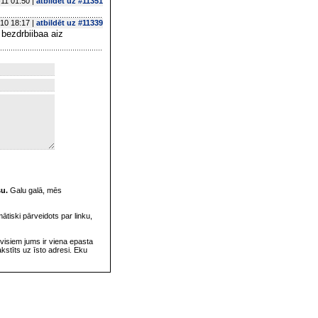
11 01:50 |
atbildēt uz #11351
10 18:17 |
atbildēt uz #11339
 bezdrbiibaa aiz
su.
Galu galā, mēs
omātiski pārveidots par linku,
visiem jums ir viena epasta
rakstīts uz īsto adresi. Eku