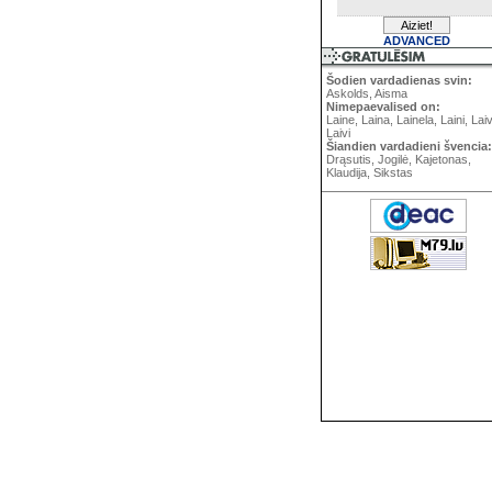
ADVANCED
Šodien vardadienas svin:
Askolds, Aisma
Nimepaevalised on:
Laine, Laina, Lainela, Laini, Lai
Laivi
Šiandien vardadieni švencia:
Drąsutis, Jogilė, Kajetonas,
Klaudija, Sikstas