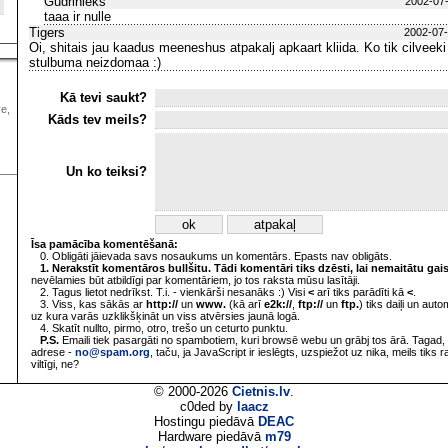
Gudrinieks
2002-07-
taaa ir nulle
Tigers
2002-07-
Oi, shitais jau kaadus meeneshus atpakalj apkaart kliida. Ko tik cilveeki
stulbuma neizdomaa :)
Kā tevi saukt?
ve,
Kāds tev meils?
Un ko teiksi?
Īsa pamācība komentēšanā:
0. Obligāti jāievada savs nosaukums un komentārs. Epasts nav obligāts.
1. Nerakstīt komentāros bullšitu. Tādi komentāri tiks dzēsti, lai nemaitātu gai
nevēlamies būt atbildīgi par komentāriem, jo tos raksta mūsu lasītāji.
2. Tagus lietot nedrīkst. T.i. - vienkārši nesanāks :) Visi
<
arī tiks parādīti kā
<
.
3. Viss, kas sākās ar
http://
un
www.
(kā arī
e2k://
,
ftp://
un
ftp.
) tiks daiļi un aut
uz kura varās uzklikšķināt un viss atvērsies jaunā logā.
4. Skatīt nullto, pirmo, otro, trešo un ceturto punktu.
P.S.
Emaili tiek pasargāti no spambotiem, kuri browsē webu un grābj tos ārā. Tagad, 
adrese -
no@spam.org
, taču, ja JavaScript ir ieslēgts, uzspiežot uz nika, meils tiks 
viltīgi, ne?
© 2000-2026
Cietnis.lv
.
c0ded by
laacz
Hostingu piedāvā
DEAC
Hardware piedāvā
m79