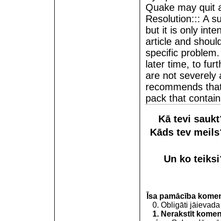
Quake may quit 
Resolution::: A s
but it is only int
article and shoul
specific problem.
later time, to fur
are not severely 
recommends that 
pack that contains
Kā tevi sauk
Kāds tev meil
Un ko teiks
Īsa pamācība kome
0. Obligāti jāievada
1. Nerakstīt koment