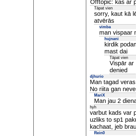
Offtopic: kas ar 
Tāpat vien
sorry, kaut kā l
atvērās
vimba
man vispaar n
hujnani
kirdik poda
mast dai
Tāpat vien
Vispār ar
denied
djhurio
Man tagad veras
No riita gan nev
MariX
Man jau 2 dien
hyh
varbut kads var p
uzliks to sp1 pa
kachaat, jeb br
Rein0