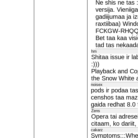
Ne shis ne tas 
versija. Vieniig
gadiijumaa ja i
raxtiibaa) Wind
FCKGW-RHQQ2-
Bet taa kaa vi
tad tas nekaad
hm
Shitaa issue ir l
:)))
Playback and Cop
the Snow White 
noisex
pods ir podaa tas
censhos taa mazaa
gaida redhat 8.0 f
Zens
Opera tai adrese
citaam, ko dariit,
cakarz
Symptoms:::When