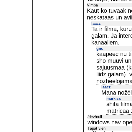
Vimba
Kaut ko tuvaak ne
neskataas un avii
laacz
Ta ir filma, kur
galam. Ja inte
kanaaliem.
gnc
kaapeec nu tik
sho muuvi un 
sajuusmaa (ka
liidz galam)
nozheelojamaa
laacz
Mana nožēlo
markizs
shita film
matricaa 
/dev/null
windows nav ope
Tāpat vien