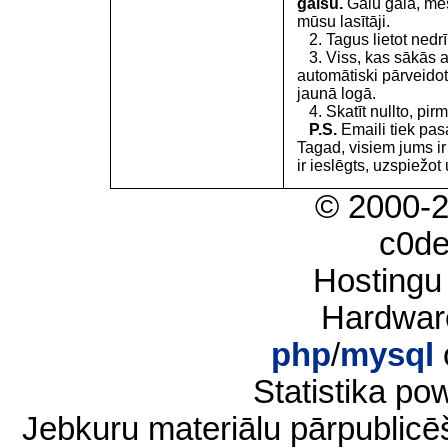
gaisu.
Galu galā, mēs
mūsu lasītāji.
2. Tagus lietot nedrīk
3. Viss, kas sākās 
automātiski pārveidot
jaunā logā.
4. Skatīt nullto, pirm
P.S.
Emaili tiek pa
Tagad, visiem jums i
ir ieslēgts, uzspiežot 
© 2000-
c0d
Hostingu
Hardwar
php
/
mysql
Statistika p
Jebkuru materiālu pārpublic