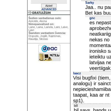
Sarky
Jaa.. nu paa
ADVANCED
Bet kas buus
gnc
Šodien vardadienas svin:
Askolds, Aisma
es nepast
Nimepaevalised on:
Laine, Laina, Lainela, Laini, Laive,
aprobezho
Laivi
neatkariig
Šiandien vardadieni švencia:
Drąsutis, Jogilė, Kajetonas,
nekas no 
Klaudija, Sikstas
momentaan
ironisko s
ieteiktu 
latvijaa n
veertiigak
laacz
Visi bugfixi (tiem
analogu) ir sainct
nepiecieshamiiba 
taapat, kaa ar nt
sp1).
bill
bil says, hands 