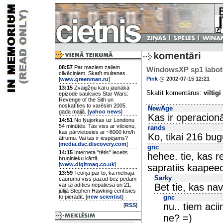
08:57
Par maziem zaļiem
WindowsXP sp1 laboto
cilvēciņiem. Skatīt multenes...
Pink
@ 2002-07-15 12:21
[
www.greenman.ru
]
13:15
Zvaigžņu karu jaunākā
Skatīt komentārus:
viltīgi
epizode sauksies Star Wars:
Revenge of the Sith un
noskatīties to varēsim 2005.
NewAge
gada maijā. [
yahoo news
]
Kas ir operacion
14:51
No Ņujorkas uz Londonu
54 minūtēs. Tas viss ar vilcienu,
rands
kas pārvietosies ar ~8000 km/h
Ko, tikai 216 bu
ātrumu. Vai tas ir iespējams?
[
media.dsc.discovery.com
]
gnc
14:15
Interneta "tētis" iecelts
hehee. tie, kas 
bruņinieku kārtā.
[
www.digitmag.co.uk
]
sapratiis kaapee
13:59
Teorija par to, ka melnajā
Sarky
caurumā viss pazūd bez pēdām
var izrādīties nepatiesa un 21.
Bet tie, kas na
jūlijā Stephen Hawking centīsies
to pierādīt. [
new scientist
]
gnc
nu.. tiem acii
[
RSS
]
ne? =)