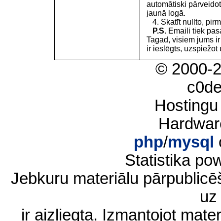
automātiski pārveidot
jaunā logā.
4. Skatīt nullto, pirm
P.S.
Emaili tiek pa
Tagad, visiem jums i
ir ieslēgts, uzspiežot 
© 2000-
c0d
Hostingu
Hardwar
php
/
mysql
Statistika p
Jebkuru materiālu pārpublic
uz 
ir aizliegta. Izmantojot materi