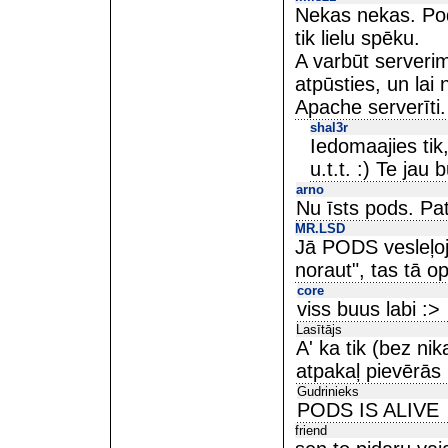
Nekas nekas. Pod
tik lielu spēku.
A varbūt serveri
atpūsties, un lai
Apache serverīti. 
shal3r
Iedomaajies tik
u.t.t. :) Te ja
arno
Nu īsts pods. Pa
MR.LSD
Jā PODS vesleļoji
noraut", tas tā o
core
viss buus labi :>
Lasītājs
A' ka tik (bez ni
atpakaļ pievērās 
Gudrinieks
PODS IS ALIVE
friend