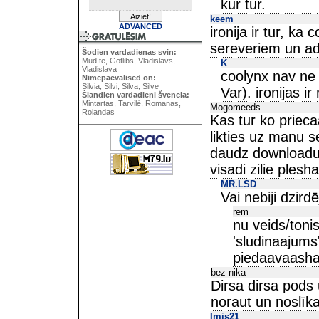
kur tur.
keem
ADVANCED
ironija ir tur, ka
sereveriem un ad
Šodien vardadienas svin:
Mudīte, Gotlibs, Vladislavs,
K
Vladislava
coolynx nav ne a
Nimepaevalised on:
Silvia, Silvi, Silva, Silve
Var). ironijas ir
Šiandien vardadieni švencia:
Mintartas, Tarvilė, Romanas,
Mogomeeds
Rolandas
Kas tur ko priec
likties uz manu se
daudz downloadu. 
visadi zilie plesh
MR.LSD
Vai nebiji dzir
rem
nu veids/tonis
'sludinaajums
piedaavaasha
bez nika
Dirsa dirsa pods
noraut un noslīk
Imis21