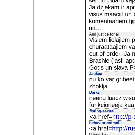
sen to pidaru vaj
Ja dzjekam ir ap
visus maaciit un 
komentaariem tji
utt...
And justice for all
Visiem lielajiem
churaataajiem var
out of order. Ja 
Brashie (lasi: apd
Gods un slava 
Jaukaa
nu ko var gribeet
zhoklja...
Darkz
neenu laacz wisu 
funkcioneeja kaa
fisting-sexual
<a href=
http://p
behavior-animal
<a href=
http://r
UtterlyHappy