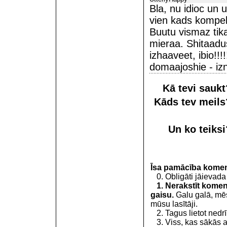
Bla, nu idioc un 
vien kads kompelx
Buutu vismaz tika
mieraa. Shitaadu
izhaaveet, ibio!!!!
domaajoshie - izni
Kā tevi sauk
Kāds tev meil
Un ko teiks
Īsa pamācība kome
0. Obligāti jāievada
1. Nerakstīt koment
gaisu.
Galu galā, mēs
mūsu lasītāji.
2. Tagus lietot nedrīk
3. Viss, kas sākās 