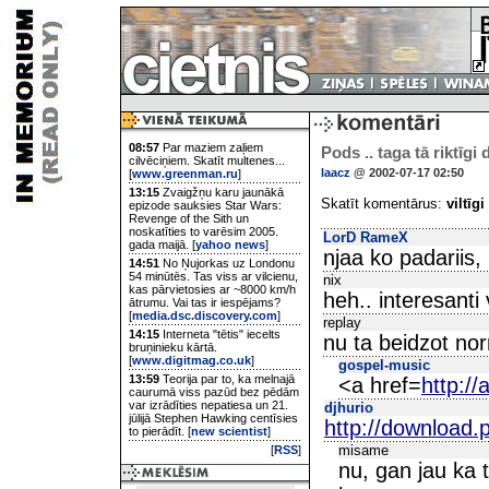
08:57
Par maziem zaļiem
Pods .. taga tā riktīgi
cilvēciņiem. Skatīt multenes...
laacz
@ 2002-07-17 02:50
[
www.greenman.ru
]
13:15
Zvaigžņu karu jaunākā
Skatīt komentārus:
viltīgi
epizode sauksies Star Wars:
Revenge of the Sith un
noskatīties to varēsim 2005.
LorD RameX
gada maijā. [
yahoo news
]
njaa ko padariis,
14:51
No Ņujorkas uz Londonu
54 minūtēs. Tas viss ar vilcienu,
nix
kas pārvietosies ar ~8000 km/h
heh.. interesanti
ātrumu. Vai tas ir iespējams?
[
media.dsc.discovery.com
]
replay
14:15
Interneta "tētis" iecelts
nu ta beidzot nor
bruņinieku kārtā.
[
www.digitmag.co.uk
]
gospel-music
13:59
Teorija par to, ka melnajā
<a href=
http:/
caurumā viss pazūd bez pēdām
var izrādīties nepatiesa un 21.
djhurio
jūlijā Stephen Hawking centīsies
http://download.p
to pierādīt. [
new scientist
]
misame
[
RSS
]
nu, gan jau ka 