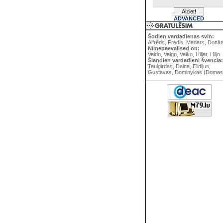
ADVANCED
Šodien vardadienas svin:
Alfrēds, Fredis, Madars, Donāt
Nimepaevalised on:
Vaido, Vaigo, Vaiko, Hiljar, Hiljo
Šiandien vardadieni švencia:
Taulgirdas, Daina, Elidijus,
Gustavas, Dominykas (Domas