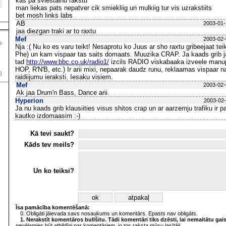
kas pa sviestainu rakstu
man liekas pats nepatver cik smiekliig un mulkiig tur vis uzrakstiits
bet mosh links labs
AB
2003-01-
jaa diezgan traki ar to raxtu
Mef
2003-02-
s
Nja :( Nu ko es varu teikt! Nesaprotu ko Juus ar sho raxtu gribeejaat teikt
Phe) un kam vispaar tas saits domaats. Muuzika CRAP. Ja kaads grib 
tad
http://www.bbc.co.uk/radio1/
izcils RADIO viskabaaka izveele man
HOP, R'N'B, etc.) Ir arii mixi, nepaarak daudz runu, reklaamas vispaar na
)
raidiijumu ieraksti. Iesaku visiem.
Mef
2003-02-
Ak jaa Drum'n Bass, Dance arii.
Hyperion
2003-02-
Ja nu kaads grib klausiities visus shitos crap un ar aarzemju trafiku ir 
kautko izdomaasim :-)
Kā tevi saukt?
Kāds tev meils?
Un ko teiksi?
Īsa pamācība komentēšanā:
0. Obligāti jāievada savs nosaukums un komentārs. Epasts nav obligāts.
1. Nerakstīt komentāros bullšitu. Tādi komentāri tiks dzēsti, lai nemaitātu gai
nevēlamies būt atbildīgi par komentāriem, jo tos raksta mūsu lasītāji.