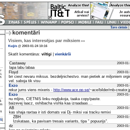
Tavs cietnis
|
Visiem, kas interesējas par miksiem
»»
Kuģis
@ 2003-01-24 10:16
Skatīt komentārus:
viltīgi
|
vienkārši
Castaway
2003-01-
lapa labu labaa
u
Floyd
2003-01-
u,
brr ciest nevaru miksus. bezdeljnichestvo. man pietiek ar miljoniem orgi
h
vel. saboja tik visu
Exzo
2003-01-
rekur jums viens mixeris -
http://www.ace.pp.se/
~ace/bilder/rnb-creator.
Exzo
2003-01-
nu mljins, CIETNIS linku nogljukoja, taaka copy/paste.
ā
baizevej laacz, oshibacha vishla kaa izraadaas....
ām
AB
2003-01-
es
kas shaja raxtaa ir isti domats vai Dj- miksi vai tracku remixi
ZBH
2003-01-
S
]
Izskataas, ka pavisam tresais variants, tipa " popuurijs".
dz
2003-01-