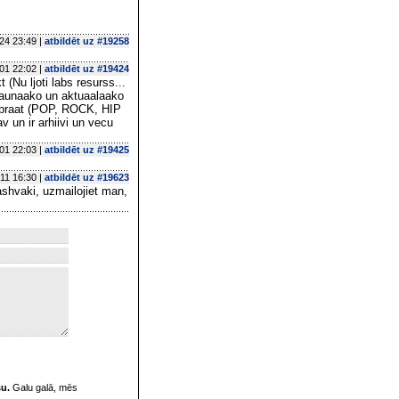
24 23:49 |
atbildēt uz #19258
01 22:02 |
atbildēt uz #19424
 (Nu ljoti labs resurss...
jaunaako un aktuaalaako
upraat (POP, ROCK, HIP
v un ir arhiivi un vecu
01 22:03 |
atbildēt uz #19425
11 16:30 |
atbildēt uz #19623
pashvaki, uzmailojiet man,
su.
Galu galā, mēs