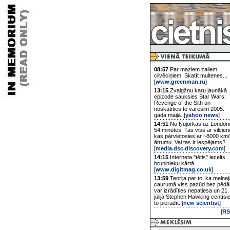
08:57
Par maziem zaļiem
cilvēciņiem. Skatīt multenes...
[
www.greenman.ru
]
13:15
Zvaigžņu karu jaunākā
epizode sauksies Star Wars:
Revenge of the Sith un
noskatīties to varēsim 2005.
gada maijā. [
yahoo news
]
14:51
No Ņujorkas uz London
54 minūtēs. Tas viss ar vilcien
kas pārvietosies ar ~8000 km/
ātrumu. Vai tas ir iespējams?
[
media.dsc.discovery.com
]
14:15
Interneta "tētis" iecelts
bruņinieku kārtā.
[
www.digitmag.co.uk
]
13:59
Teorija par to, ka melnaj
caurumā viss pazūd bez pēd
var izrādīties nepatiesa un 21.
jūlijā Stephen Hawking centīsi
to pierādīt. [
new scientist
]
[
RS