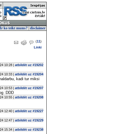
Ir ko teikt mums?
|
disclaimer
(
11
)
Linki
24 10:28 |
atbildēt uz #19202
24 10:33 |
atbildēt uz #19204
naldarbu, kadi tur miksi
24 10:53 |
atbildēt uz #19207
jpg :DDD
24 10:55 |
atbildēt uz #19208
24 12:40 |
atbildēt uz #19227
24 12:47 |
atbildēt uz #19229
24 15:34 |
atbildēt uz #19238