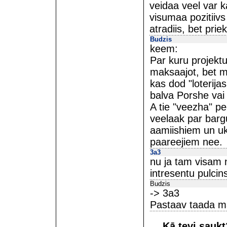
veidaa veel var ka
visumaa pozitiiv
atradiis, bet pri
Budzis
keem:
Par kuru projektu
maksaajot, bet m
kas dod "loterij
balva Porshe vai
A tie "veezha" pee
veelaak par barg
aamiishiem un uk
paareejiem nee.
3a3
nu ja tam visam 
intresentu pulcins
Budzis
-> 3a3
Pastaav taada ma
Kā tevi sauk