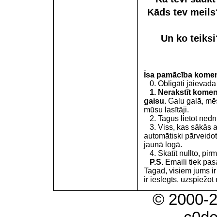
Kāds tev meil
Un ko teiks
Īsa pamācība kome
0. Obligāti jāievada
1. Nerakstīt koment
gaisu.
Galu galā, mēs
mūsu lasītāji.
2. Tagus lietot nedrīk
3. Viss, kas sākās 
automātiski pārveidot
jaunā logā.
4. Skatīt nullto, pirm
P.S.
Emaili tiek pa
Tagad, visiem jums i
ir ieslēgts, uzspiežot 
© 2000-