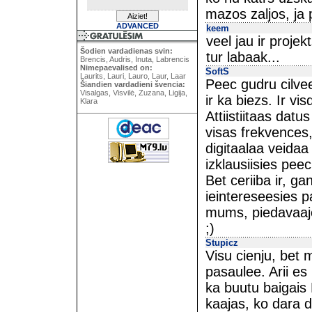
mazos zaljos, ja
ADVANCED
keem
veel jau ir projek
Šodien vardadienas svin:
tur labaak...
Brencis, Audris, Inuta, Labrencis
Nimepaevalised on:
SoftS
Laurits, Lauri, Lauro, Laur, Laar
Peec gudru cilve
Šiandien vardadieni švencia:
Visalgas, Visvilė, Zuzana, Ligija,
ir ka biezs. Ir vis
Klara
Attiistiitaas dat
visas frekvences,
digitaalaa veidaa
izklausiisies peec
Bet ceriiba ir, g
ieintereseesies pa
mums, piedavaajo
;)
Stupicz
Visu cienju, bet 
pasaulee. Arii es
ka buutu baigais 
kaajas, ko dara d