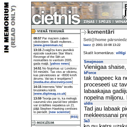
08:57
Par maziem zaļiem
Seti@home pārsniedz 
cilvēciņiem. Skatīt multenes...
laacz
@ 2001-10-08 13:22
[
www.greenman.ru
]
13:15
Zvaigžņu karu jaunākā
Skatīt komentārus:
viltīgi
epizode sauksies Star Wars:
Revenge of the Sith un
noskatīties to varēsim 2005.
Smejmoon
gada maijā. [
yahoo news
]
Vieniigaa shaise,
14:51
No Ņujorkas uz Londonu
54 minūtēs. Tas viss ar vilcienu,
bForce
kas pārvietosies ar ~8000 km/h
tak taapeec ka ne
ātrumu. Vai tas ir iespējams?
[
media.dsc.discovery.com
]
proceseeti uz ta
14:15
Interneta "tētis" iecelts
labaakajaa gadiij
bruņinieku kārtā.
[
www.digitmag.co.uk
]
nopelna miljonu. 
13:59
Teorija par to, ka melnajā
caurumā viss pazūd bez pēdām
uldis
var izrādīties nepatiesa un 21.
Tad jau labaak pi
jūlijā Stephen Hawking centīsies
to pierādīt. [
new scientist
]
mekleessanai pre
[
RSS
]
3a3
ko nu katrs uzsk