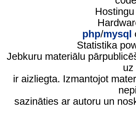
c0d
Hostingu
Hardwar
php
/
mysql
Statistika p
Jebkuru materiālu pārpublic
uz 
ir aizliegta. Izmantojot materi
nep
sazināties ar autoru un no