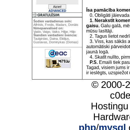
Īsa pamācība kome
ADVANCED
0. Obligāti jāievada
1. Nerakstīt koment
Šodien vardadienas svin:
Alfrēds, Fredis, Madars, Donāts
gaisu.
Galu galā, mēs
Nimepaevalised on:
mūsu lasītāji.
Vaido, Vaigo, Vaiko, Hiljar, Hiljo
Šiandien vardadieni švencia:
2. Tagus lietot nedrīk
Taulgirdas, Daina, Elidijus,
3. Viss, kas sākās 
Gustavas, Dominykas (Domas)
automātiski pārveidot
jaunā logā.
4. Skatīt nullto, pirm
P.S.
Emaili tiek pa
Tagad, visiem jums i
ir ieslēgts, uzspiežot 
© 2000-
c0d
Hostingu
Hardwar
php
/
mysql