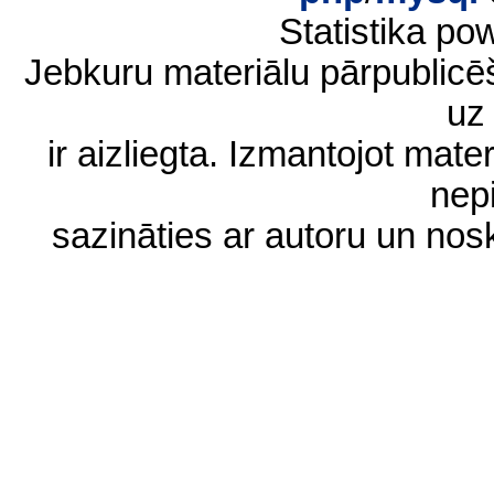
Statistika p
Jebkuru materiālu pārpublic
uz 
ir aizliegta. Izmantojot materi
nep
sazināties ar autoru un no