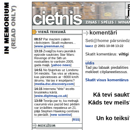
08:57
Par maziem zaļiem
Seti@home pārsniedz 
cilvēciņiem. Skatīt multenes...
laacz
@ 2001-10-08 13:22
[
www.greenman.ru
]
13:15
Zvaigžņu karu jaunākā
Skatīt komentārus:
viltīgi
epizode sauksies Star Wars:
Revenge of the Sith un
noskatīties to varēsim 2005.
uldis
gada maijā. [
yahoo news
]
Tad jau labaak piedaliitie
14:51
No Ņujorkas uz Londonu
mekleet citplaneetiessus.
54 minūtēs. Tas viss ar vilcienu,
kas pārvietosies ar ~8000 km/h
Skatīt visus komentārus
ātrumu. Vai tas ir iespējams?
[
media.dsc.discovery.com
]
14:15
Interneta "tētis" iecelts
bruņinieku kārtā.
Kā tevi sauk
[
www.digitmag.co.uk
]
13:59
Teorija par to, ka melnajā
Kāds tev meil
caurumā viss pazūd bez pēdām
var izrādīties nepatiesa un 21.
jūlijā Stephen Hawking centīsies
to pierādīt. [
new scientist
]
Un ko teiks
[
RSS
]