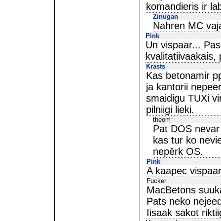
komandieris ir la
Zinugan
Nahren MC vajad
Pink
Un vispaar... Pas
kvalitatiivaakais,
Krasts
Kas betonamir pp
ja kantorii nepe
smaidigu TUXi vir
pilniigi lieki.
theom
Pat DOS nevar b
kas tur ko nevie
nepērk OS.
Pink
A kaapec vispaar
Fucker
MacBetons suuka
Pats neko nejeedz
Iisaak sakot rikti