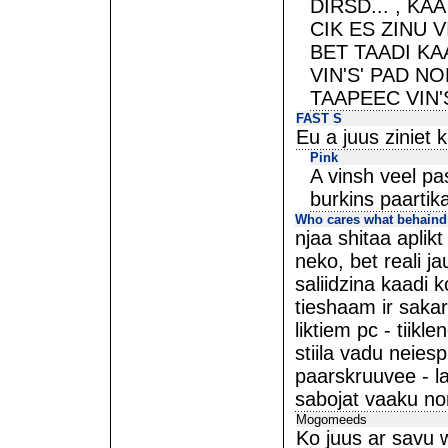
DIRSD... , KAA
CIK ES ZINU 
BET TAADI KA
VIN'S' PAD N
TAAPEEC VIN'S'
FAST S
Eu a juus ziniet 
Pink
A vinsh veel pa
burkins paartika
Who cares what behaind
njaa shitaa aplik
neko, bet reali ja
saliidzina kaadi k
tieshaam ir sakar
liktiem pc - tiik
stiila vadu neiesp
paarskruuvee - l
sabojat vaaku no
Mogomeeds
Ko juus ar savu 