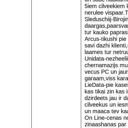
5iem cilveekiem 
nerulee vispaar.T
Sleduschiij-Biroji
daargas,paarsvar
tur kauko paprasi
Arcus-tikushi pie 
savi dazhi klient
laames tur netru
Unidata-nezheelii
chernamazijs muzh
vecus PC un jaun
garaam,viss kara
LieData-pie kas
kas tikai zin kas
dzirdeets jau ir d
cilveekus un ies
un maaca tev kaa 
On Line-cenas no
zinaashanas par 