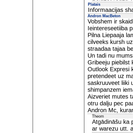
Platais
Informaacijas sha
Andron MacBeton
Vobshem ir skaid
Ieintereseetiiba p
Pilna Liepaaja lam
cilveeks kursh u
straadaa tajaa bet
Un tadi nu mums i
Gribeeju piebilst
Outlook Expresi k
pretendeet uz ma
saskruuveet liiki 
shimpanzem iema
Aizveriet mutes t
otru dalju pec pa
Andron Mc, kura
Theom
Atgādināšu ka p
ar warezu utt. 