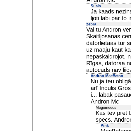
Andron Mc
Susis
Ja kaads nezina,
ljoti labi par to 
zebra
Vai tu Andron ver
Skaitljosanas ce
datorlietaas tur 
uz maaju kaut kaa
nepaskaidrojot, 
Rīgas, datoraa no
autocads nav liid
Andron MacBeton
Nu ja teu oblig
arī Indulis Gro
i... labāk pasa
Andron Mc
Mogomeeds
Kas tev pret
specs. Andron,
Pink