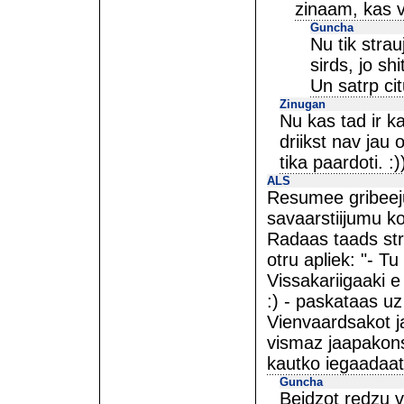
zinaam, kas vi
Guncha
Nu tik strau
sirds, jo shi
Un satrp ci
Zinugan
Nu kas tad ir k
driikst nav jau o
tika paardoti. 
ALS
Resumee gribeeju
savaarstiijumu k
Radaas taads str
otru apliek: "- Tu
Vissakariigaaki 
:) - paskataas uz
Vienvaardsakot j
vismaz jaapakons
kautko iegaadaat
Guncha
Beidzot redzu v