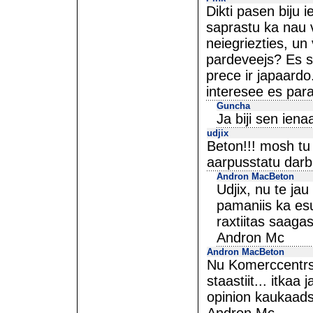
Dikti pasen biju 
saprastu ka nau 
neiegriezties, un
pardeveejs? Es sa
prece ir japaardo.
interesee es para
Guncha
Ja biji sen ien
udjix
Beton!!! mosh tu 
aarpusstatu darbi
Andron MacBeton
Udjix, nu te ja
pamaniis ka esu
raxtiitas saagas
Andron Mc
Andron MacBeton
Nu Komerccentrsi
staastiit... itka
opinion kaukaads i