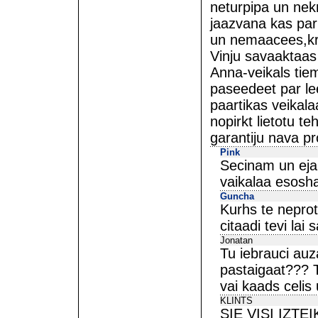
neturpipa un nek
jaazvana kas par
un nemaacees,kr
Vinju savaaktaas
Anna-veikals tie
paseedeet par le
paartikas veikala
nopirkt lietotu t
garantiju nava pr
Pink
Secinam un ejam
vaikalaa esosha
Guncha
Kurhs te neprot
citaadi tevi lai 
Jonatan
Tu iebrauci auza
pastaigaat??? T
vai kaads celis 
KLINTS
SIE VISI IZT