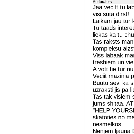
Perfarators
Jaa vecitt tu la
visi suta dirst!
Laikam jau tur 
Tu taads intere
liekas ka tu ch
Tas raksts man 
kompleksu aizs
Viss labaak man
treshiem un vie
A vott tie tur nu
Veciit mazinja p
Buutu sevi ka s
uzrakstiijis pa 
Tas tak visiem 
jums shitaa. 
"HELP YOURSEL
skatoties no m
nesmelkos.
Nenjem ljauna Es