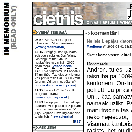
08:57
Par maziem zaļiem
Neliels Liepājas dator
cilvēciņiem. Skatīt multenes...
MacBeton
@ 2002-04-01 13:1
[
www.greenman.ru
]
13:15
Zvaigžņu karu jaunākā
Skatīt komentārus:
viltīgi
epizode sauksies Star Wars:
Revenge of the Sith un
noskatīties to varēsim 2005.
Mogomeeds
gada maijā. [
yahoo news
]
Andron, tu esi uzr
14:51
No Ņujorkas uz Londonu
54 minūtēs. Tas viss ar vilcienu,
taisniiba pa 100%
kas pārvietosies ar ~8000 km/h
ātrumu. Vai tas ir iespējams?
kantoriem. On-lin
[
media.dsc.discovery.com
]
peli utt. Ja pirks
14:15
Interneta "tētis" iecelts
bruņinieku kārtā.
Un... kaa pamatv
[
www.digitmag.co.uk
]
namaak uzlikt. P
13:59
Teorija par to, ka melnajā
caurumā viss pazūd bez pēdām
mani tracina tas 
var izrādīties nepatiesa un 21.
jūlijā Stephen Hawking centīsies
neko nejeedzot, n
to pierādīt. [
new scientist
]
[
RSS
]
Visumaa kantoris
rasists, bet nu di