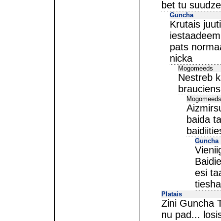
bet tu suudze
Guncha
Krutais juut
iestaadeem,
pats normaa
nicka
Mogomeeds
Nestreb k
brauciens
Mogomeed
Aizmirs
baida ta
baidiiti
Guncha
Vienii
Baidie
esi ta
tiesh
Platais
Zini Guncha T
nu pad... los