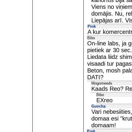
kanorītis bija 
Viens no viņiem
domājis. Nu, re
Liepājas arī. Vi
Pink
A kur komercent
Bibo
On-line labs, ja g
pietiek ar 30 sec
Liedata liidz shi
visaadi tur pagas
Beton, mosh pala
DATI?
Mogomeeds
Kaads Reo? Reo
Bibo
EXreo
Guncha
Vari nebesiitie
domaa esi "krut
domaam!
Pink