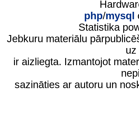
Hardwar
php
/
mysql
Statistika p
Jebkuru materiālu pārpublic
uz 
ir aizliegta. Izmantojot materi
nep
sazināties ar autoru un no