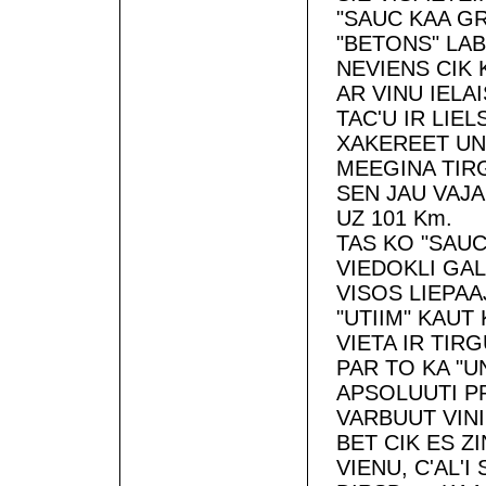
"SAUC KAA GR
"BETONS" LAB
NEVIENS CIK
AR VINU IELA
TAC'U IR LIE
XAKEREET UN
MEEGINA TIRG
SEN JAU VAJA
UZ 101 Km.
TAS KO "SAUC 
VIEDOKLI GALI
VISOS LIEPAA
"UTIIM" KAUT
VIETA IR TIR
PAR TO KA "U
APSOLUUTI P
VARBUUT VINI
BET CIK ES Z
VIENU, C'AL'I