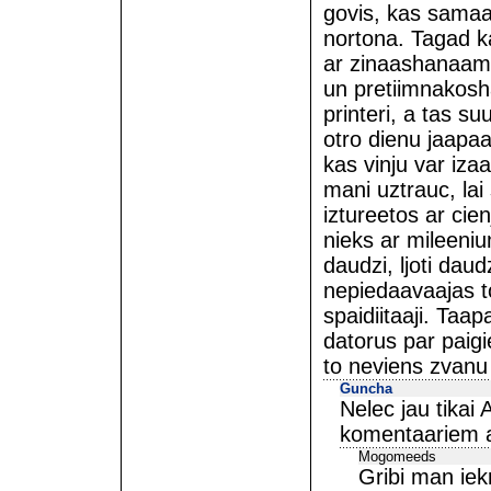
govis, kas samaac
nortona. Tagad ka
ar zinaashanaam- 
un pretiimnakos
printeri, a tas s
otro dienu jaapaa
kas vinju var izaa
mani uztrauc, lai
iztureetos ar cie
nieks ar mileeniu
daudzi, ljoti dau
nepiedaavaajas to
spaidiitaaji. Taa
datorus par paig
to neviens zvanu
Guncha
Nelec jau tikai
komentaariem ar
Mogomeeds
Gribi man iek