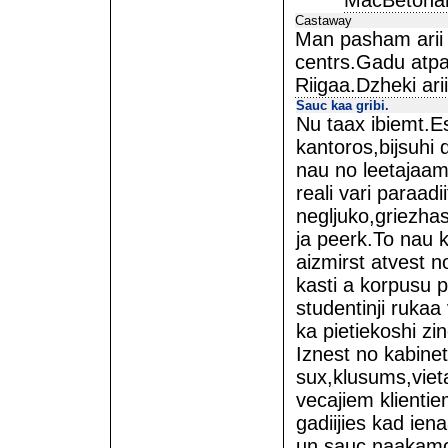
MacBetonam
Castaway
Man pasham arii 
centrs.Gadu atpa
Riigaa.Dzheki ari
Sauc kaa gribi.
Nu taax ibiemt.E
kantoros,bijsuhi
nau no leetajaam
reali vari paraad
negljuko,griezhas
ja peerk.To nau 
aizmirst atvest n
kasti a korpusu p
studentinji rukaa
ka pietiekoshi zin
Iznest no kabine
sux,klusums,vie
vecajiem klientie
gadiijies kad ien
un sauc naakamo