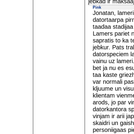
jebkad ir maksaa
Pink
Jonatan, lameri a
datortaarpa pirm
taadaa stadijaa
Lamers pariet n
sapratis to ka t
jebkur. Pats tra
datorspeciem l
vainu uz lameri
bet ja nu es esu
taa kaste griez
var normali pas
kljuume un visu
klientam vienme
arods, jo par v
datorkantora spe
vinjam ir arii 
skaidri un gaish
personiigaas pie