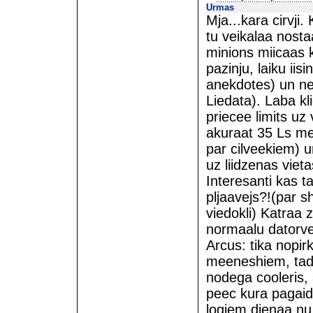
Urmas
Mja...kara cirvji
tu veikalaa nosta
minions miicaas k
pazinju, laiku ii
anekdotes) un ne
Liedata). Laba kli
priecee limits uz 
akuraat 35 Ls me
par cilveekiem) u
uz liidzenas viet
Interesanti kas t
pljaavejs?!(par s
viedokli) Katraa z
normaalu datorve
Arcus: tika nopi
meeneshiem, tad 
nodega cooleris
peec kura pagai
logiem dienaa n