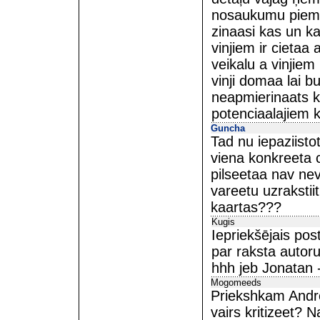
nosaukumu piem 
zinaasi kas un ka
vinjiem ir cietaa
veikalu a vinjiem
vinji domaa lai b
neapmierinaats kl
potenciaalajiem k
Guncha
Tad nu iepaziistot
viena konkreeta c
pilseetaa nav ne
vareetu uzrakstiit
kaartas???
Kugis
Iepriekšējais post
par raksta autoru
hhh jeb Jonatan -
Mogomeeds
Priekshkam Andro
vairs kritizeet? N