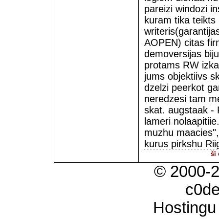
pareizi windozi in
kuram tika teikt
writeris(garantija
AOPEN) citas firm
demoversijas bij
protams RW izkaro
jums objektiivs s
dzelzi peerkot ga
neredzesi tam me
skat. augstaak -
lameri nolaapitiie
muzhu maacies", 
kurus pirkshu Rii
šī
© 2000-
c0d
Hostingu