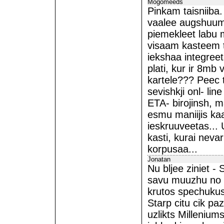
Mogomeeds
Pinkam taisniiba
vaalee augshuum 
piemekleet labu 
visaam kasteem t
iekshaa integree
plati, kur ir 8mb 
kartele??? Peec t
sevishkji onl- line
ETA- birojinsh, ma
esmu maniijis ka
ieskruuveetas... 
kasti, kurai neva
korpusaa...
Jonatan
Nu bljee ziniet -
savu muuzhu no i
krutos spechukus
Starp citu cik pa
uzlikts Millenium