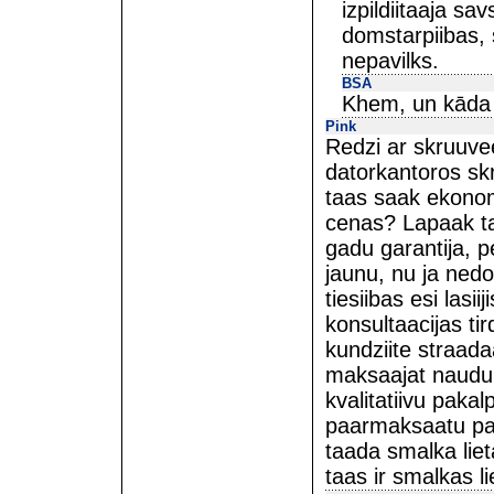
izpildiitaaja sa
domstarpiibas, 
nepavilks.
BSA
Khem, un kāda 
Pink
Redzi ar skruuvee
datorkantoros sk
taas saak ekonom
cenas? Lapaak tak
gadu garantija, p
jaunu, nu ja ned
tiesiibas esi lasi
konsultaacijas ti
kundziite straadaa
maksaajat naudu u
kvalitatiivu paka
paarmaksaatu par
taada smalka lieta
taas ir smalkas li