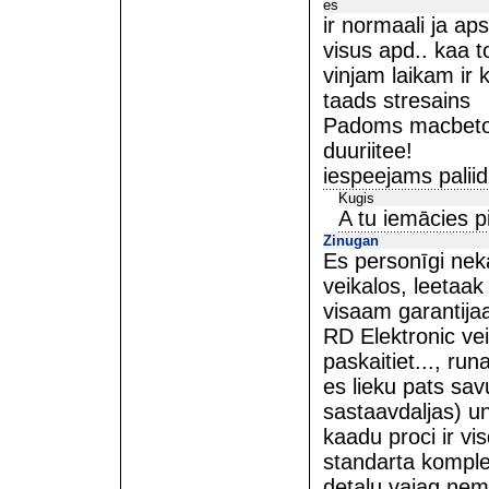
es
ir normaali ja ap
visus apd.. kaa 
vinjam laikam ir 
taads stresains
Padoms macbetona
duuriitee!
iespeejams palii
Kugis
A tu iemācies pi
Zinugan
Es personīgi nek
veikalos, leetaak 
visaam garantija
RD Elektronic ve
paskaitiet..., ru
es lieku pats sa
sastaavdaljas) u
kaadu proci ir v
standarta komple
detaļu vajag ņemt