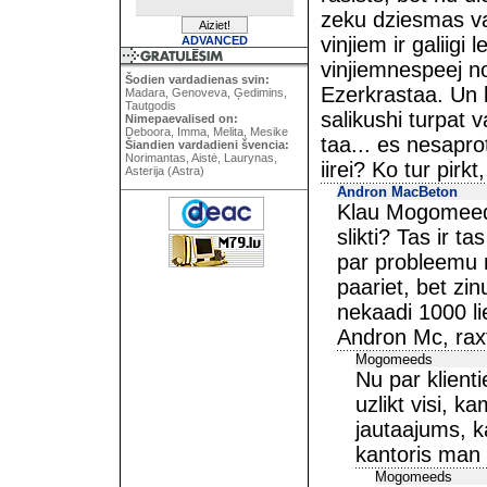
zeku dziesmas vai
vinjiem ir galiigi 
ADVANCED
vinjiemnespeej n
Šodien vardadienas svin:
Ezerkrastaa. Un k
Madara, Genoveva, Ģedimins,
Tautgodis
salikushi turpat v
Nimepaevalised on:
Deboora, Imma, Melita, Mesike
taa... es nesapro
Šiandien vardadieni švencia:
Norimantas, Aistė, Laurynas,
iirei? Ko tur pir
Asterija (Astra)
Andron MacBeton
Klau Mogomeed,
slikti? Tas ir t
par probleemu 
paariet, bet zin
nekaadi 1000 li
Andron Mc, rax
Mogomeeds
Nu par klient
uzlikt visi, 
jautaajums, k
kantoris man 
Mogomeeds