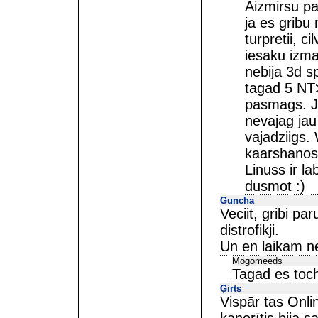
Aizmirsu pa
ja es gribu
turpretii, 
iesaku izma
nebija 3d s
tagad 5 NT>
pasmags. Ja
nevajag jau
vajadziigs.
kaarshanos.
Linuss ir l
dusmot :)
Guncha
Veciit, gribi pa
distrofikji.
Un en laikam nee
Mogomeeds
Tagad es toch
Ģirts
Vispār tas Onlin