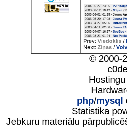
2004-05-27
23:55 -
P2P Itālij
2003-08-12
10:42 -
GSpot
(2
2003-06-01
01:25 -
Jauns Apo
2003-05-20
17:08 -
Jauna Tw
2003-04-27
05:06 -
Bittorren
2003-04-11
02:06 -
Jauns FAR
2003-04-07
16:27 -
SpyBot -
2003-03-21
01:24 -
Net Peeke
Prev:
Viedoklis
/
Next:
Ziņas
/
Volv
© 2000-
c0d
Hostingu
Hardwar
php
/
mysql
Statistika p
Jebkuru materiālu pārpublic