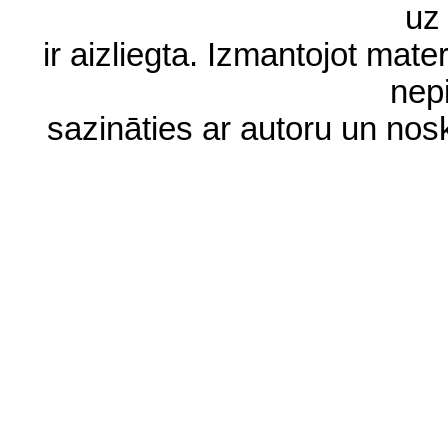
uz 
ir aizliegta. Izmantojot materi
nep
sazināties ar autoru un no