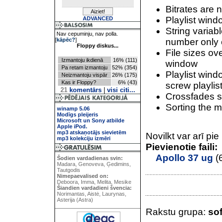
Bitrates are 
Playlist wind
ADVANCED
String varia
Nav cepuminju, nav polla.
[
kāpēc?
]
number only o
Floppy diskus...
File sizes ov
Izmantoju ikdienā
16% (111)
window
Pa retam izmantoju
52% (354)
Playlist wind
Neizmantoju vispār
26% (175)
Kas ir Floppy?
6% (43)
screw playlis
21
komentārs
|
visi citi...
Crossfades s
Sorting the m
winamp 5.06
Modīgs pleijeris
Microsoft un Sony atbilde
Apple iPod.
mp3 atskaņotājs sievietēm
Novilkt var arī pi
mp3 kolekciju izmēri
Pievienotie faili:
Apollo 37 ug
(
Šodien vardadienas svin:
Madara, Genoveva, Ģedimins,
Tautgodis
Nimepaevalised on:
Deboora, Imma, Melita, Mesike
Šiandien vardadieni švencia:
Norimantas, Aistė, Laurynas,
Asterija (Astra)
Rakstu grupa:
sof