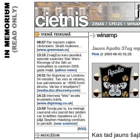
08:57
Par maziem zaļiem
cilvēciņiem. Skatīt multenes...
Jauns Apollo 37ug mp3
[
www.greenman.ru
]
Pink
@ 2003-06-01 01:25
13:15
Zvaigžņu karu jaunākā
epizode sauksies Star Wars:
Revenge of the Sith un
noskatīties to varēsim 2005.
gada maijā. [
yahoo news
]
14:51
No Ņujorkas uz Londonu
54 minūtēs. Tas viss ar vilcienu,
kas pārvietosies ar ~8000 km/h
ātrumu. Vai tas ir iespējams?
[
media.dsc.discovery.com
]
14:15
Interneta "tētis" iecelts
bruņinieku kārtā.
[
www.digitmag.co.uk
]
13:59
Teorija par to, ka melnajā
caurumā viss pazūd bez pēdām
var izrādīties nepatiesa un 21.
jūlijā Stephen Hawking centīsies
to pierādīt. [
new scientist
]
[
RSS
]
Kas tad jauns šajā