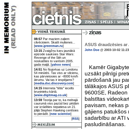
08:57
Par maziem zaļiem
cilvēciņiem. Skatīt multenes...
ASUS draudzēsies ar A
[
www.greenman.ru
]
John Doe
@ 2003-10-02 11:23
13:15
Zvaigžņu karu jaunākā
epizode sauksies Star Wars:
Revenge of the Sith un
noskatīties to varēsim 2005.
gada maijā. [
yahoo news
]
Kamēr Gigabyte u
14:51
No Ņujorkas uz Londonu
uzsākt pilnīgi pre
54 minūtēs. Tas viss ar vilcienu,
kas pārvietosies ar ~8000 km/h
pārdošanā jau par
ātrumu. Vai tas ir iespējams?
[
media.dsc.discovery.com
]
tālākajos ASUS p
14:15
Interneta "tētis" iecelts
9600SE, Radeon 
bruņinieku kārtā.
[
www.digitmag.co.uk
]
balstītas videokar
13:59
Teorija par to, ka melnajā
caurumā viss pazūd bez pēdām
pavisam, nekas pa
var izrādīties nepatiesa un 21.
jūlijā Stephen Hawking centīsies
gājiens patukšos n
to pierādīt. [
new scientist
]
sadarbību ar ATI
[
RSS
]
pasludināšanas.