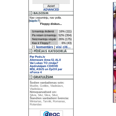
ADVANCED
Nav cepuminju, nav polla.
[
kāpēc?
]
Floppy diskus...
Izmantoju ikdienā
16% (111)
Pa retam izmantoju
52% (354)
Neizmantoju vispār
26% (175)
Kas ir Floppy?
6% (43)
21
komentārs
|
visi citi...
Par Pods.lv
Alienware Area-51 ALX
Vai Lukas TO zināja?
Apdrukājam CD/DVD
MSI, ASUS un EpOX par
nForce 4
Šodien vardadienas svin:
Mudīte, Gotlibs, Vladislavs,
Vladislava
Nimepaevalised on:
Silvia, Silvi, Silva, Silve
Šiandien vardadieni švencia:
Mintartas, Tarvilė, Romanas,
Rolandas