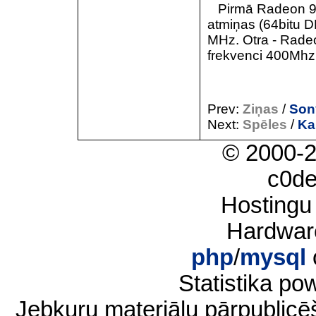
Pirmā Radeon 92
atmiņas (64bitu 
MHz. Otra - Rade
frekvenci 400Mhz
Prev:
Ziņas
/
Sony
Next:
Spēles
/
Ka
© 2000-
c0d
Hostingu
Hardwar
php
/
mysql
Statistika p
Jebkuru materiālu pārpublic