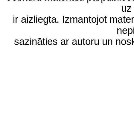
uz 
ir aizliegta. Izmantojot materi
nep
sazināties ar autoru un no