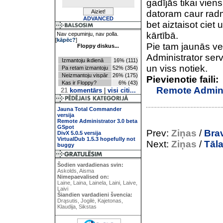
gadījās tikai viens
datoram caur radm
ADVANCED
bet aiztaisot ciet
kārtībā.
Nav cepuminju, nav polla.
[
kāpēc?
]
Pie tam jaunās ve
Floppy diskus...
Administrator serve
Izmantoju ikdienā
16% (111)
un viss notiek.
Pa retam izmantoju
52% (354)
Neizmantoju vispār
26% (175)
Pievienotie faili:
Kas ir Floppy?
6% (43)
Remote Adminis
21
komentārs
|
visi citi...
Jauna Total Commander
versija
Remote Administrator 3.0 beta
GSpot
Prev:
Ziņas
/
Brav
DivX 5.0.5 versija
VirtualDub 1.5.3 hopefully not
Next:
Ziņas
/
Tāla
buggy
Šodien vardadienas svin:
Askolds, Aisma
Nimepaevalised on:
Laine, Laina, Lainela, Laini, Laive,
Laivi
Šiandien vardadieni švencia:
Drąsutis, Jogilė, Kajetonas,
Klaudija, Sikstas