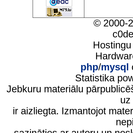
© 2000-
c0d
Hostingu
Hardwar
php
/
mysql
Statistika p
Jebkuru materiālu pārpublic
uz 
ir aizliegta. Izmantojot materi
nep