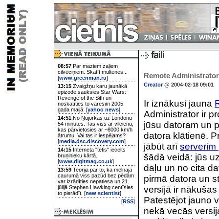
08:57
Par maziem zaļiem
cilvēciņiem. Skatīt multenes...
Remote Administrator 
[
www.greenman.ru
]
Creator
@ 2004-02-18 09:01
13:15
Zvaigžņu karu jaunākā
epizode sauksies Star Wars:
Revenge of the Sith un
Ir iznākusi jauna
R
noskatīties to varēsim 2005.
gada maijā. [
yahoo news
]
Administrator ir p
14:51
No Ņujorkas uz Londonu
jūsu datoram un pi
54 minūtēs. Tas viss ar vilcienu,
kas pārvietosies ar ~8000 km/h
datora klātienē. Pr
ātrumu. Vai tas ir iespējams?
[
media.dsc.discovery.com
]
jābūt arī
serverim
14:15
Interneta "tētis" iecelts
šādā veidā: jūs u
bruņinieku kārtā.
[
www.digitmag.co.uk
]
daļu un no cita da
13:59
Teorija par to, ka melnajā
caurumā viss pazūd bez pēdām
pirmā datora un st
var izrādīties nepatiesa un 21.
jūlijā Stephen Hawking centīsies
versijā ir nākušas
to pierādīt. [
new scientist
]
Patestējot jauno v
[
RSS
]
nekā vecās versij