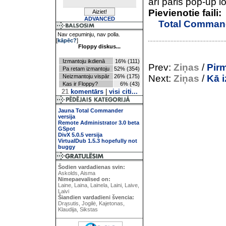
arī pāris pop-up l
Pievienotie faili:
ADVANCED
Total Comman
Nav cepuminju, nav polla.
[
kāpēc?
]
Floppy diskus...
Izmantoju ikdienā
16% (111)
Prev:
Ziņas
/
Pirm
Pa retam izmantoju
52% (354)
Neizmantoju vispār
26% (175)
Next:
Ziņas
/
Kā i
Kas ir Floppy?
6% (43)
21
komentārs
|
visi citi...
Jauna Total Commander
versija
Remote Administrator 3.0 beta
GSpot
DivX 5.0.5 versija
VirtualDub 1.5.3 hopefully not
buggy
Šodien vardadienas svin:
Askolds, Aisma
Nimepaevalised on:
Laine, Laina, Lainela, Laini, Laive,
Laivi
Šiandien vardadieni švencia:
Drąsutis, Jogilė, Kajetonas,
Klaudija, Sikstas