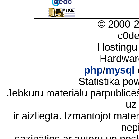
© 2000-
c0d
Hostingu
Hardwar
php
/
mysql
Statistika p
Jebkuru materiālu pārpublic
uz 
ir aizliegta. Izmantojot materi
nep