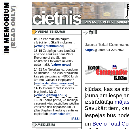
08:57
Par maziem zaļiem
cilvēciņiem. Skatīt multenes...
Jauna Total Commande
[
www.greenman.ru
]
Kuģis
@ 2004-04-22 07:52
13:15
Zvaigžņu karu jaunākā
epizode sauksies Star Wars:
Revenge of the Sith un
noskatīties to varēsim 2005.
gada maijā. [
yahoo news
]
14:51
No Ņujorkas uz Londonu
54 minūtēs. Tas viss ar vilcienu,
kas pārvietosies ar ~8000 km/h
ātrumu. Vai tas ir iespējams?
[
media.dsc.discovery.com
]
kļūdas, kas saistī
14:15
Interneta "tētis" iecelts
bruņinieku kārtā.
jaunajām iespējām
[
www.digitmag.co.uk
]
13:59
Teorija par to, ka melnajā
izstrādātāja
mājas
caurumā viss pazūd bez pēdām
var izrādīties nepatiesa un 21.
Savukārt tiem, k
jūlijā Stephen Hawking centīsies
to pierādīt. [
new scientist
]
iespējas būs node
[
RSS
]
un
Всё о Total 