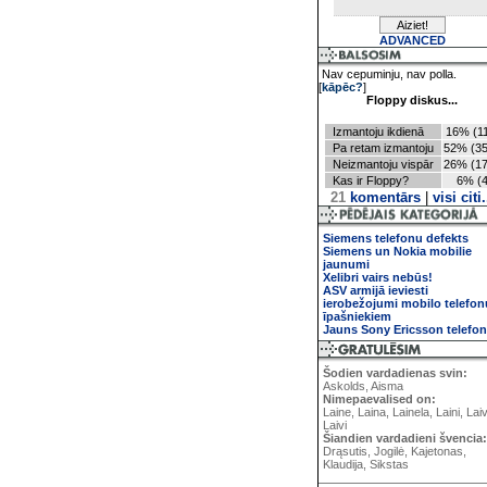
ADVANCED
Nav cepuminju, nav polla.
[
kāpēc?
]
Floppy diskus...
Izmantoju ikdienā
16% (11
Pa retam izmantoju
52% (35
Neizmantoju vispār
26% (17
Kas ir Floppy?
6% (4
21
komentārs
|
visi citi.
Siemens telefonu defekts
Siemens un Nokia mobilie
jaunumi
Xelibri vairs nebūs!
ASV armijā ieviesti
ierobežojumi mobilo telefon
īpašniekiem
Jauns Sony Ericsson telefo
Šodien vardadienas svin:
Askolds, Aisma
Nimepaevalised on:
Laine, Laina, Lainela, Laini, Lai
Laivi
Šiandien vardadieni švencia:
Drąsutis, Jogilė, Kajetonas,
Klaudija, Sikstas