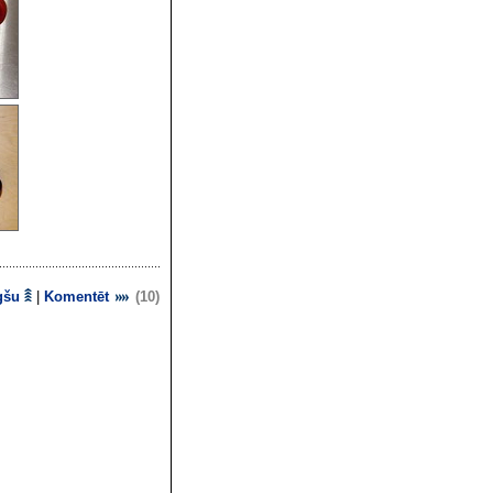
gšu
|
Komentēt
(10)