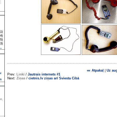
1)
4)
5)
3)
..
Atpakaļ
|
Uz au
u
Prev:
Linki
/
Jautrais internets #1
Next:
Ziņas
/
cietnis.lv ziņas arī Sviesta Cibā
ns
ve,