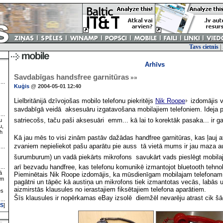
Tavs cietnis
|
Arhīvs
Savdabīgas handsfree garnitūras
»»
Kuģis
@ 2004-05-01 12:40
Lielbritānijā dzīvojošas mobilo telefonu piekritējs
Nik Roope
izdomājis ve
savdabīgā veidā  aksesuāru izgatavošana mobilajiem telefoniem. Ideja 
satriecošs, taču paši aksesuāri  emm... kā lai to korektāk pasaka... ir 
u
u,
h
Kā jau mēs to visi zinām pastāv dažādas handfree garnitūras, kas ļauj at
zvaniem nepieliekot pašu aparātu pie auss  tā vietā mums ir jau maza a
šurumburum) un vadā piekārts mikrofons  savukārt vads pieslēgt mobila
arī bezvadu handfree, kas telefonu komunikē izmantojot bluetooth tehnol
ā
Pieminētais Nik Roope izdomājis, ka mūsdienīgam mobilajam telefonam ob
ām
pagātni un tāpēc kā austiņa un mikrofons tiek izmantotas vecās, labās 
aizmirstās klausules no ierastajiem fiksētajiem telefona aparātiem.
es
Šīs klausules ir nopērkamas eBay izsolē  diemžēl nevarēju atrast cik šād
S
]