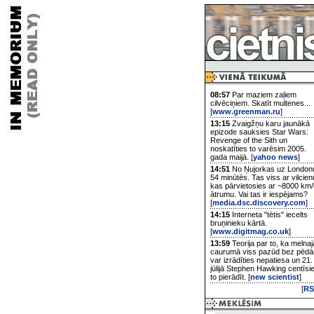
08:57
Par maziem zaļiem
cilvēciņiem. Skatīt multenes...
[
www.greenman.ru
]
13:15
Zvaigžņu karu jaunākā
epizode sauksies Star Wars:
Revenge of the Sith un
noskatīties to varēsim 2005.
gada maijā. [
yahoo news
]
14:51
No Ņujorkas uz London
54 minūtēs. Tas viss ar vilcien
kas pārvietosies ar ~8000 km/
ātrumu. Vai tas ir iespējams?
[
media.dsc.discovery.com
]
14:15
Interneta "tētis" iecelts
bruņinieku kārtā.
[
www.digitmag.co.uk
]
13:59
Teorija par to, ka melnaj
caurumā viss pazūd bez pēd
var izrādīties nepatiesa un 21.
jūlijā Stephen Hawking centīsi
to pierādīt. [
new scientist
]
[
RS