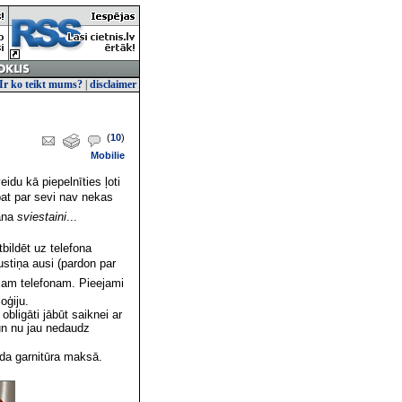
Ir ko teikt mums?
|
disclaimer
(
10
)
Mobilie
idu kā piepelnīties ļoti
pat par sevi nav nekas
gana
sviestaini
...
bildēt uz telefona
ustiņa ausi (pardon par
jam telefonam. Pieejami
oģiju.
ligāti jābūt saiknei ar
un nu jau nedaudz
a garnitūra maksā.