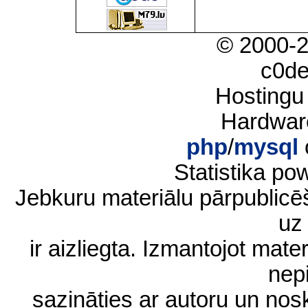
© 2000-
c0d
Hostingu
Hardwar
php
/
mysql
Statistika p
Jebkuru materiālu pārpublic
uz 
ir aizliegta. Izmantojot materi
nep
sazināties ar autoru un no