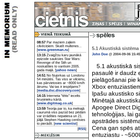
08:57
Par maziem zaļiem
cilvēciņiem. Skatīt multenes...
5.1 Akustiskā sistēma 
[
www.greenman.ru
]
John Doe
@ 2004-09-06 15:4
13:15
Zvaigžņu karu jaunākā
epizode sauksies Star Wars:
Revenge of the Sith un
5.1 akustiskā sis
noskatīties to varēsim 2005.
gada maijā. [
yahoo news
]
pasaulē ir daudz e
14:51
No Ņujorkas uz Londonu
pielāgošanai pie k
54 minūtēs. Tas viss ar vilcienu,
kas pārvietosies ar ~8000 km/h
Xbox entuziastiem
ātrumu. Vai tas ir iespējams?
[
media.dsc.discovery.com
]
īpašu akustisko s
14:15
Interneta "tētis" iecelts
Minētajā akustisk
bruņinieku kārtā.
[
www.digitmag.co.uk
]
Apogee Direct Di
13:59
Teorija par to, ka melnajā
caurumā viss pazūd bez pēdām
tehnoloģijas, lai 
var izrādīties nepatiesa un 21.
jūlijā Stephen Hawking centīsies
apstrādes sistēma
to pierādīt. [
new scientist
]
Cena gan spēs atb
[
RSS
]
entuziastu - ~50