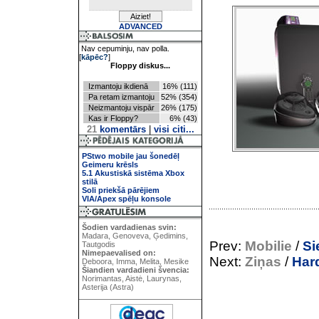
ADVANCED
Nav cepuminju, nav polla.
[
kāpēc?
]
Floppy diskus...
Izmantoju ikdienā
16% (111)
Pa retam izmantoju
52% (354)
Neizmantoju vispār
26% (175)
Kas ir Floppy?
6% (43)
21
komentārs
|
visi citi...
PStwo mobile jau šonedēļ
Geimeru krēsls
5.1 Akustiskā sistēma Xbox
stilā
Soli priekšā pārējiem
VIA/Apex spēļu konsole
Šodien vardadienas svin:
Madara, Genoveva, Ģedimins,
Prev:
Mobilie
/
Si
Tautgodis
Nimepaevalised on:
Next:
Ziņas
/
Har
Deboora, Imma, Melita, Mesike
Šiandien vardadieni švencia:
Norimantas, Aistė, Laurynas,
Asterija (Astra)