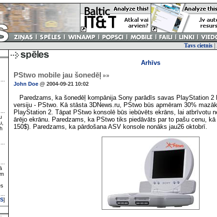
Tavs cietnis
|
Arhīvs
PStwo mobile jau šonedēļ
»»
John Doe
@ 2004-09-21 10:02
Paredzams, ka šonedēļ kompānija Sony parādīs savas PlayStation 2 k
versiju - PStwo. Kā stāsta 3DNews.ru, PStwo būs apmēram 30% mazāka
PlayStation 2. Tāpat PStwo konsolē būs iebūvēts ekrāns, lai atbrīvotu n
u
ārējo ekrānu. Paredzams, ka PStwo tiks piedāvāts par to pašu cenu, k
u,
150$). Paredzams, ka pārdošana ASV konsole nonāks jau26 oktobrī.
h
ā
ām
es
S
]