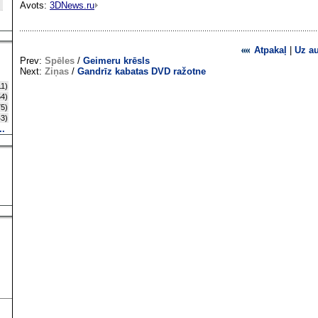
Avots:
3DNews.ru
Atpakaļ
|
Uz a
Prev:
Spēles
/
Geimeru krēsls
Next:
Ziņas
/
Gandrīz kabatas DVD ražotne
1)
4)
5)
3)
..