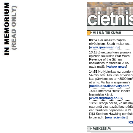
08:57
Par maziem zaļiem
cilvēciņiem. Skatīt multenes...
[
www.greenman.ru
]
13:15
Zvaigžņu karu jaunākā
epizode sauksies Star Wars:
Revenge of the Sith un
noskatīties to varēsim 2005.
gada maijā. [
yahoo news
]
14:51
No Ņujorkas uz London
54 minūtēs. Tas viss ar vilcien
kas pārvietosies ar ~8000 km/
ātrumu. Vai tas ir iespējams?
[
media.dsc.discovery.com
]
14:15
Interneta "tētis" iecelts
bruņinieku kārtā.
[
www.digitmag.co.uk
]
13:59
Teorija par to, ka melnaj
caurumā viss pazūd bez pēd
var izrādīties nepatiesa un 21.
jūlijā Stephen Hawking centīsi
to pierādīt. [
new scientist
]
[
RS