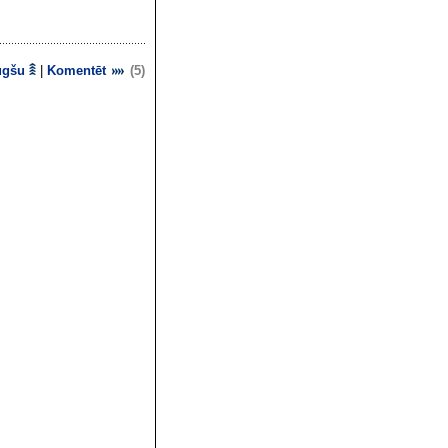
ugšu
|
Komentēt
(5)