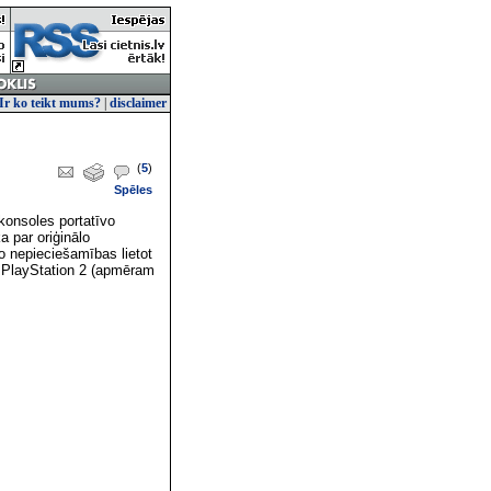
Ir ko teikt mums?
|
disclaimer
(
5
)
Spēles
onsoles portatīvo
 par oriģinālo
o nepieciešamības lietot
ā PlayStation 2 (apmēram