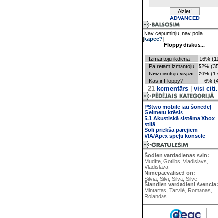
ADVANCED
Nav cepuminju, nav polla.
[
kāpēc?
]
Floppy diskus...
Izmantoju ikdienā
16% (11
Pa retam izmantoju
52% (35
Neizmantoju vispār
26% (17
Kas ir Floppy?
6% (4
21
komentārs
|
visi citi.
PStwo mobile jau šonedēļ
Geimeru krēsls
5.1 Akustiskā sistēma Xbox
stilā
Soli priekšā pārējiem
VIA/Apex spēļu konsole
Šodien vardadienas svin:
Mudīte, Gotlibs, Vladislavs,
Vladislava
Nimepaevalised on:
Silvia, Silvi, Silva, Silve
Šiandien vardadieni švencia:
Mintartas, Tarvilė, Romanas,
Rolandas