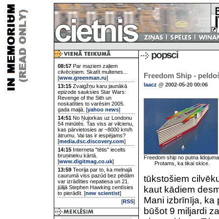
08:57
Par maziem zaļiem
cilvēciņiem. Skatīt multenes...
Freedom Ship - peldoš
[
www.greenman.ru
]
laacz
@ 2002-05-20 00:06
13:15
Zvaigžņu karu jaunākā
epizode sauksies Star Wars:
Revenge of the Sith un
noskatīties to varēsim 2005.
gada maijā. [
yahoo news
]
14:51
No Ņujorkas uz Londonu
54 minūtēs. Tas viss ar vilcienu,
kas pārvietosies ar ~8000 km/h
ātrumu. Vai tas ir iespējams?
[
media.dsc.discovery.com
]
14:15
Interneta "tētis" iecelts
bruņinieku kārtā.
Freedom ship no putna lidojuma
[
www.digitmag.co.uk
]
Protams, ka tikai skice.
13:59
Teorija par to, ka melnajā
caurumā viss pazūd bez pēdām
tūkstošiem cilvēk
var izrādīties nepatiesa un 21.
jūlijā Stephen Hawking centīsies
kaut kādiem desmit
to pierādīt. [
new scientist
]
Mani izbrīnīja, ka
[
RSS
]
būšot 9 miljardi za