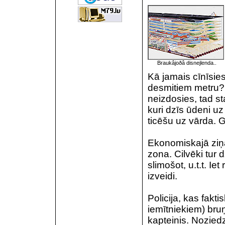
Braukâjoðâ disnejlenda..
Kā jamais cīnīsies
desmitiem metru? 
neizdosies, tad sta
kuri dzīs ūdeni uz
ticēšu uz vārda. G
Ekonomiskajā ziņā
zona. Cilvēki tur 
slimošot, u.t.t. I
izveidi.
Policija, kas fakt
iemītniekiem) bruņ
kapteinis. Nozied