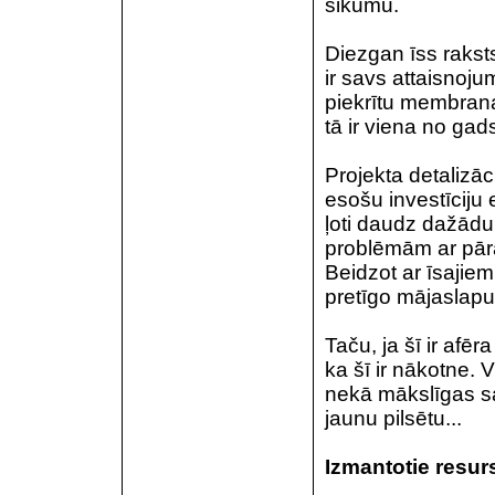
šikumu.
Diezgan īss raks
ir savs attaisnoju
piekrītu membrana
tā ir viena no gad
Projekta detalizāc
esošu investīciju 
ļoti daudz dažādu
problēmām ar pārap
Beidzot ar īsajiem
pretīgo mājaslapu 
Taču, ja šī ir afēra
ka šī ir nākotne. 
nekā mākslīgas sa
jaunu pilsētu...
Izmantotie resurs