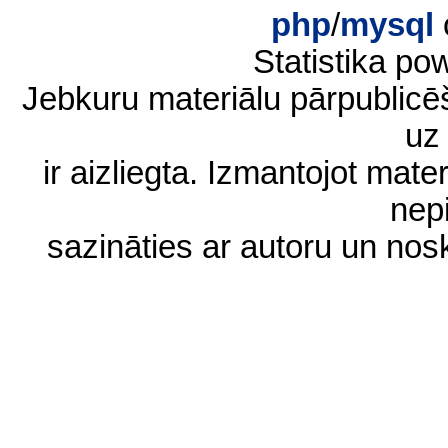
php
/
mysql
Statistika p
Jebkuru materiālu pārpublic
uz 
ir aizliegta. Izmantojot materi
nep
sazināties ar autoru un no