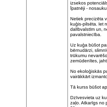
izsekos potenciāl
Īpatnēji - nosauk
Netiek precizēta vi
kuģis-pilsēta. Ie
dalībvalstīm un, n
pavalstniecība.
Uz kuģa būšot park
bērnudārzi, slimnī
trūkumu nevarēšo
zemūdenītes, jahta
No ekoloģiskās pu
vairākkārt izmant
Tā kurss būšot apk
Dzīvesvieta uz ku
zaļo. Atkarīgs no