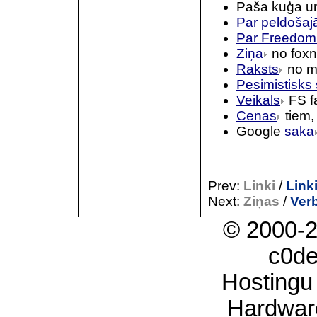
Paša kuģa un
Par peldošaj
Par Freedom
Ziņa
no foxn
Raksts
no m
Pesimistisks
Veikals
FS fa
Cenas
tiem, 
Google
saka
Prev:
Linki
/
Link
Next:
Ziņas
/
Verb
© 2000-
c0d
Hostingu
Hardwar