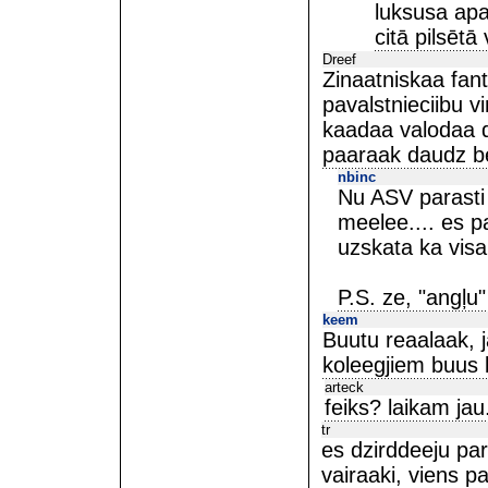
luksusa apa
citā pilsētā
Dreef
Zinaatniskaa fanta
pavalstnieciibu v
kaadaa valodaa da
paaraak daudz b
nbinc
Nu ASV parasti 
meelee.... es p
uzskata ka visa
P.S. ze, "angļu
keem
Buutu reaalaak, j
koleegjiem buus k
arteck
feiks? laikam jau
tr
es dzirddeeju p
vairaaki, viens pa