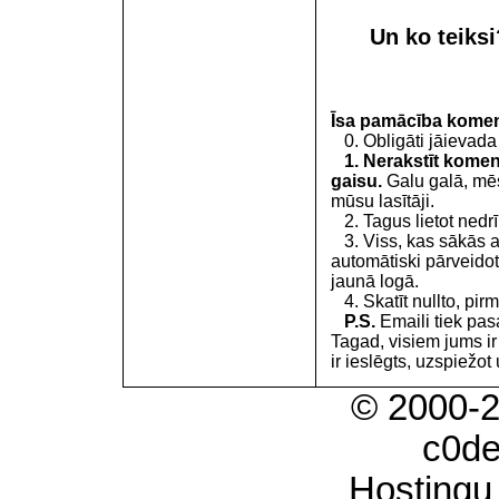
Un ko teiks
Īsa pamācība kome
0. Obligāti jāievada
1. Nerakstīt koment
gaisu.
Galu galā, mēs
mūsu lasītāji.
2. Tagus lietot nedrīk
3. Viss, kas sākās 
automātiski pārveidot
jaunā logā.
4. Skatīt nullto, pirm
P.S.
Emaili tiek pa
Tagad, visiem jums i
ir ieslēgts, uzspiežot 
© 2000-
c0d
Hostingu