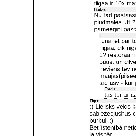
- riigaa ir 10x m
Budzis
Nu tad pastaast
pludmales utt.?
pameegini pazdi
tr
runa iet par t
riigaa. cik rii
1? restoraani
buus. un cilv
neviens tev ne
maajas(pilsee
tad asv - kur 
Fredis
tas tur ar c
Tigers
:) Lielisks veids
sabiezeejushus ci
burbuli :)
Bet īstenībā neti
ja vispār.