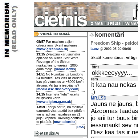
08:57
Par maziem zaļiem
Freedom Ship - peldoš
cilvēciņiem. Skatīt multenes...
laacz
@ 2002-05-20 00:06
[
www.greenman.ru
]
13:15
Zvaigžņu karu jaunākā
Skatīt komentārus:
viltīgi
epizode sauksies Star Wars:
Revenge of the Sith un
noskatīties to varēsim 2005.
btns
gada maijā. [
yahoo news
]
okkkeeeyyyy...
14:51
No Ņujorkas uz Londonu
54 minūtēs. Tas viss ar vilcienu,
rem
kas pārvietosies ar ~8000 km/h
it kaa nau nekas
ātrumu. Vai tas ir iespējams?
[
media.dsc.discovery.com
]
;)
14:15
Interneta "tētis" iecelts
MR.LSD
bruņinieku kārtā.
[
www.digitmag.co.uk
]
Jauns ne jauns, be
13:59
Teorija par to, ka melnajā
Aizdomas taadas, 
caurumā viss pazūd bez pēdām
var izrādīties nepatiesa un 21.
jo arii tur buus bi
jūlijā Stephen Hawking centīsies
to pierādīt. [
new scientist
]
iessnnaukt sev naa
[
RSS
]
Diez kaa tas ir n