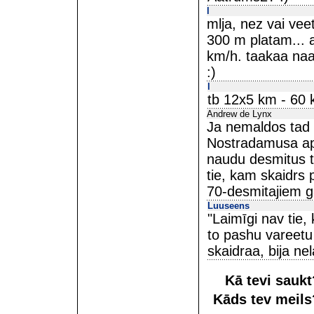
l
mlja, nez vai vee
300 m platam... a
km/h. taakaa naak
:)
l
tb 12x5 km - 60 k
Andrew de Lynx
Ja nemaldos tad p
Nostradamusa appr
naudu desmitus tū
tie, kam skaidrs 
70-desmitajiem ga
Luuseens
"Laimīgi nav tie,
to pashu vareetu 
skaidraa, bija nel
Kā tevi sauk
Kāds tev meil