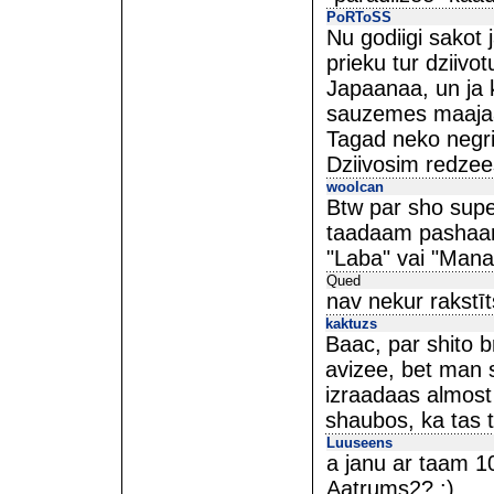
PoRToSS
Nu godiigi sakot 
prieku tur dziiv
Japaanaa, un ja k
sauzemes maaj
Tagad neko negri
Dziivosim redzee
woolcan
Btw par sho super
taadaam pashaam 
"Laba" vai "Mana
Qued
nav nekur rakstīts
kaktuzs
Baac, par shito b
avizee, bet man sh
izraadaas almost 
shaubos, ka tas ti
Luuseens
a janu ar taam 
Aatrums2? :)