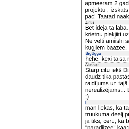
apmeeram 2 gadus a
projektu , izskat
pac! Taatad naa
Zintis
Bet ideja ta lab
krietnu plekjiiti u
Ne velti amiishi 
kugjiem baazee.
BigUgga
hehe, kexi taisa 
Aleksejs
Starp citu iekš D
daudz tika pastās
raidījums un tajā
nerealizējams...
;)
l
man liekas, ka t
truukuma deelj pr
ja tiks, ceru, ka
"paradiizee" kaadu