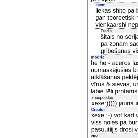
keem
liekas shito pa
gan teoreetiski 
vienkaarshi nepa
Fredis
šitais no sēr
pa zonām sada
gribēšanas vi
modric
he he - aceros las
nomaskējušies bi
atklāšanas peldēj
vīrus & sievas, un
labie tēli protams
zheepeedee
xexe:))))) jauna 
Creator
xexe ;-) vot kad 
viss noies pa bur
pasuutiijis drosi v
vieZ