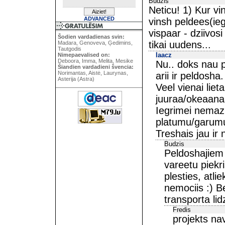
Budzis
Neticu! 1) Kur v
ADVANCED
vinsh peldees(ie
vispaar - dziivos
Šodien vardadienas svin:
tikai uudens...
Madara, Genoveva, Ģedimins,
Tautgodis
laacz
Nimepaevalised on:
Deboora, Imma, Melita, Mesike
Nu.. doks nau p
Šiandien vardadieni švencia:
Norimantas, Aistė, Laurynas,
arii ir peldosha.
Asterija (Astra)
Veel vienai lie
juuraa/okeaana
Iegrimei nemaz 
platumu/garumu
Treshais jau ir
Budzis
Peldoshajiem 
vareetu piekr
plesties, atli
nemociis :) B
transporta lid
Fredis
projekts nav