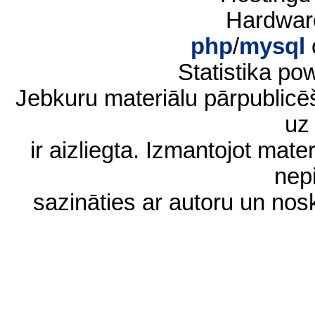
Hardwar
php
/
mysql
Statistika p
Jebkuru materiālu pārpublic
uz 
ir aizliegta. Izmantojot materi
nep
sazināties ar autoru un no