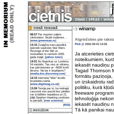
08:57
Par maziem zaļiem
cilvēciņiem. Skatīt multenes...
Atgriežoties pie raks
[
www.greenman.ru
]
Pink
@ 2002-09-03 14:56
13:15
Zvaigžņu karu jaunākā
epizode sauksies Star Wars:
Revenge of the Sith un
Ja atcerieties ciet
noskatīties to varēsim 2005.
gada maijā. [
yahoo news
]
noteikumiem, kurā
14:51
No Ņujorkas uz Londonu
iekasēt naudiņu p
54 minūtēs. Tas viss ar vilcienu,
kas pārvietosies ar ~8000 km/h
Tagad Thomson Mul
ātrumu. Vai tas ir iespējams?
[
media.dsc.discovery.com
]
formātu paziņoja, 
14:15
Interneta "tētis" iecelts
un izskaidrotu ra
bruņinieku kārtā.
[
www.digitmag.co.uk
]
politiku, kurā kļū
13:59
Teorija par to, ka melnajā
caurumā viss pazūd bez pēdām
freeware program
var izrādīties nepatiesa un 21.
jūlijā Stephen Hawking centīsies
tehnoloģija nekom
to pierādīt. [
new scientist
]
iekasēt naudiņu 
[
RSS
]
Tā kā panikai nau