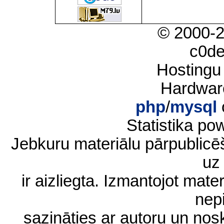
© 2000-
c0d
Hostingu
Hardwar
php
/
mysql
Statistika p
Jebkuru materiālu pārpublic
uz 
ir aizliegta. Izmantojot materi
nep
sazināties ar autoru un no