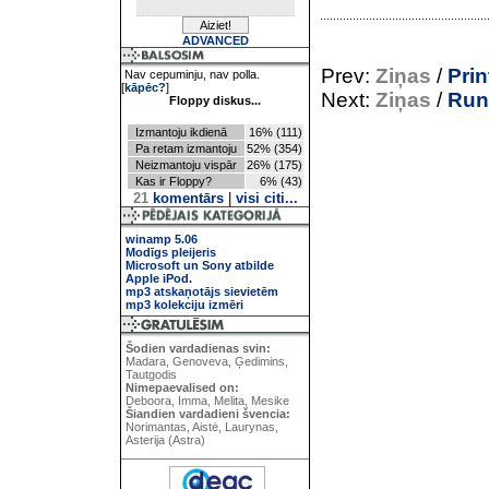
ADVANCED
Prev:
Ziņas
/
Prin
Nav cepuminju, nav polla.
[
kāpēc?
]
Next:
Ziņas
/
Run
Floppy diskus...
Izmantoju ikdienā
16% (111)
Pa retam izmantoju
52% (354)
Neizmantoju vispār
26% (175)
Kas ir Floppy?
6% (43)
21
komentārs
|
visi citi...
winamp 5.06
Modīgs pleijeris
Microsoft un Sony atbilde
Apple iPod.
mp3 atskaņotājs sievietēm
mp3 kolekciju izmēri
Šodien vardadienas svin:
Madara, Genoveva, Ģedimins,
Tautgodis
Nimepaevalised on:
Deboora, Imma, Melita, Mesike
Šiandien vardadieni švencia:
Norimantas, Aistė, Laurynas,
Asterija (Astra)