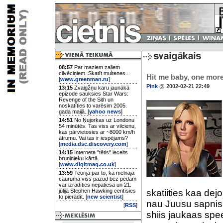
08:57
Par maziem zaļiem
cilvēciņiem. Skatīt multenes...
Hit me baby, one more
[
www.greenman.ru
]
Pink
@ 2002-02-21 22:49
13:15
Zvaigžņu karu jaunākā
epizode sauksies Star Wars:
Revenge of the Sith un
noskatīties to varēsim 2005.
gada maijā. [
yahoo news
]
14:51
No Ņujorkas uz Londonu
54 minūtēs. Tas viss ar vilcienu,
kas pārvietosies ar ~8000 km/h
ātrumu. Vai tas ir iespējams?
[
media.dsc.discovery.com
]
14:15
Interneta "tētis" iecelts
bruņinieku kārtā.
[
www.digitmag.co.uk
]
13:59
Teorija par to, ka melnajā
caurumā viss pazūd bez pēdām
var izrādīties nepatiesa un 21.
jūlijā Stephen Hawking centīsies
skatiities kaa dejo
to pierādīt. [
new scientist
]
nau Juusu sapnis?
[
RSS
]
shiis jaukaas spee