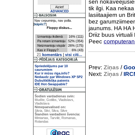
sen nokaveejusies
tik ilgi. Kaa nekaa
ADVANCED
lasiitaajiem un Br
bez garumziimeem
Nav cepuminju, nav polla.
[
kāpēc?
]
jaunums. HA HA HA
Floppy diskus...
Driiz buus virtual
Izmantoju ikdienā
16% (111)
Peec
computera
Pa retam izmantoju
52% (354)
Neizmantoju vispār
26% (175)
Kas ir Floppy?
6% (43)
21
komentārs
|
visi citi...
Spriedelējums par 10
Prev:
Ziņas
/
Goog
caurumiem
Next:
Ziņas
/
IRC
Kur ir mūsu riga.info?
Nedaudz par Windows XP SP2
Dubultklikšķa patents
IDE Hot-Swappable?
Šodien vardadienas svin:
Mudīte, Gotlibs, Vladislavs,
Vladislava
Nimepaevalised on:
Silvia, Silvi, Silva, Silve
Šiandien vardadieni švencia:
Mintartas, Tarvilė, Romanas,
Rolandas