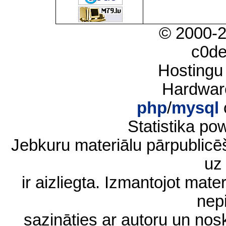
© 2000-
c0d
Hostingu
Hardwar
php
/
mysql
Statistika p
Jebkuru materiālu pārpublic
uz 
ir aizliegta. Izmantojot materi
nep
sazināties ar autoru un no