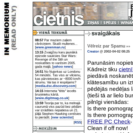
08:57
Par maziem zaļiem
cilvēciņiem. Skatīt multenes...
Vēlreiz par Spamu
»»
[
www.greenman.ru
]
Creator
@ 2002-04-02 08:25
13:15
Zvaigžņu karu jaunākā
epizode sauksies Star Wars:
Revenge of the Sith un
Parunāsim nopietn
noskatīties to varēsim 2005.
gada maijā. [
yahoo news
]
Kādreiz tiku
cietnī
14:51
No Ņujorkas uz Londonu
piedāvā noskanēt 
54 minūtēs. Tas viss ar vilcienu,
kas pārvietosies ar ~8000 km/h
klātesamību un izt
ātrumu. Vai tas ir iespējams?
[
media.dsc.discovery.com
]
pēdējās nedēļas l
14:15
Interneta "tētis" iecelts
(tieši tā ar lielo
bruņinieku kārtā.
[
www.digitmag.co.uk
]
pilnīgi vienādas:
13:59
Teorija par to, ka melnajā
caurumā viss pazūd bez pēdām
Is there pornogr
var izrādīties nepatiesa un 21.
jūlijā Stephen Hawking centīsies
Is there pornogra
to pierādīt. [
new scientist
]
FREE PC Check
[
RSS
]
Clean if off now!