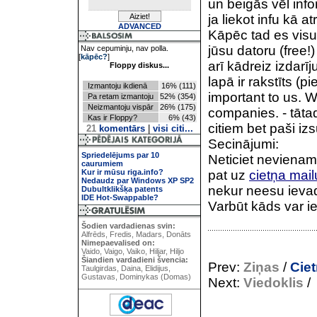
un beigās vēl infor
ja liekot infu kā a
ADVANCED
Kāpēc tad es visu 
jūsu datoru (free!)
Nav cepuminju, nav polla.
[
kāpēc?
]
arī kādreiz izdar
Floppy diskus...
lapā ir rakstīts (p
Izmantoju ikdienā
16% (111)
important to us. W
Pa retam izmantoju
52% (354)
Neizmantoju vispār
26% (175)
companies. - tāta
Kas ir Floppy?
6% (43)
citiem bet paši iz
21
komentārs
|
visi citi...
Secinājumi:
Spriedelējums par 10
Neticiet nevienam
caurumiem
Kur ir mūsu riga.info?
pat uz
cietņa mai
Nedaudz par Windows XP SP2
nekur neesu ievadi
Dubultklikšķa patents
IDE Hot-Swappable?
Varbūt kāds var ie
Šodien vardadienas svin:
Alfrēds, Fredis, Madars, Donāts
Nimepaevalised on:
Vaido, Vaigo, Vaiko, Hiljar, Hiljo
Šiandien vardadieni švencia:
Prev:
Ziņas
/
Ciet
Taulgirdas, Daina, Elidijus,
Gustavas, Dominykas (Domas)
Next:
Viedoklis
/