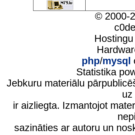
© 2000-
c0d
Hostingu
Hardwar
php
/
mysql
Statistika p
Jebkuru materiālu pārpublic
uz 
ir aizliegta. Izmantojot materi
nep
sazināties ar autoru un no