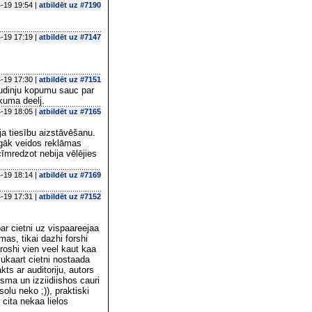
-19 19:54 |
atbildēt uz #7190
-19 17:19 |
atbildēt uz #7147
-19 17:30 |
atbildēt uz #7151
uudinju kopumu sauc par
kuma deelj.
-19 18:05 |
atbildēt uz #7165
āja tiesību aizstāvēšanu.
pīgāk veidos reklāmas
īmredzot nebija vēlējies
-19 18:14 |
atbildēt uz #7169
-19 17:31 |
atbildēt uz #7152
par cietni uz vispaareejaa
mas, tikai dazhi forshi
droshi vien veel kaut kaa
vukaart cietni nostaada
ts ar auditoriju, autors
sma un izziidiishos cauri
olu neko ;)), praktiski
 cita nekaa lielos