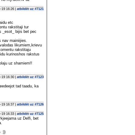
-19 16:26 |
atbildēt uz #7121
aidu etc
tu rakstitaji tur
s _esot_ bijis bet pec
 nav mainiijies.
r valodas likumiem,krievu
komentu rakstitaju
aidu kurinoshos rakstus
kolaju uz shamiem!!
-19 16:30 |
atbildēt uz #7123
peedeejot tad taadu, ka
-19 16:37 |
atbildēt uz #7126
-19 16:33 |
atbildēt uz #7125
rkjeejama uz Delfi, bet
a.
 :))