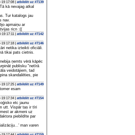
-19 17:08 |
atbildēt uz #7139
 Tā kā nevajag atkal
ās. Tur katalogs jau
s nav.
pējo apmaiņu ar
vijas ricn :((
-19 17:11 |
atbildēt uz #7142
-19 17:18 |
atbildēt uz #7146
i netika izteikti oficiāli.
ā tikai pats cietnis.
 nebija ņemts vērā kāpēc
urpināt publisku "netīrā
āla veidotājiem, tad
rpina skandalēties, pie
-19 17:25 |
atbildēt uz #7149
s tomer esam
-19 17:34 |
atbildēt uz #7154
loģisko etc jaunu
tt. Vispār tas ir tīri
ag mest ar akmeni uz
daktora piebildīte par
alizāciju...' man varen
-19 17:44 |
atbildēt uz #7159