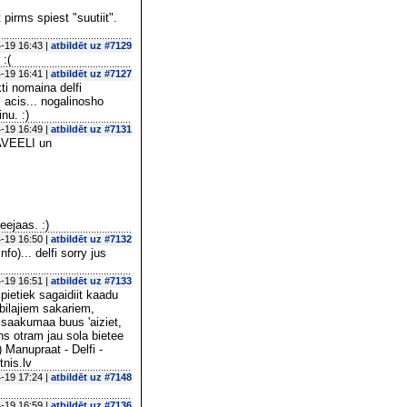
pirms spiest "suutiit".
-19 16:43 |
atbildēt uz #7129
 :(
-19 16:41 |
atbildēt uz #7127
ti nomaina delfi
 acis... nogalinosho
nu. :)
-19 16:49 |
atbildēt uz #7131
PAVEELI un
eejaas. :)
-19 16:50 |
atbildēt uz #7132
o)... delfi sorry jus
-19 16:51 |
atbildēt uz #7133
pietiek sagaidiit kaadu
obilajiem sakariem,
, saakumaa buus 'aiziet,
ens otram jau sola bietee
 Manupraat - Delfi -
tnis.lv
-19 17:24 |
atbildēt uz #7148
-19 16:59 |
atbildēt uz #7136