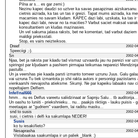
Pilna ar s... es gar zemi:)
Nezinu kapec daudzi so uztver ka savas pasapzinas aizskarsanu.
cietnis aizrada, ka tas un tas ir greizi. Tapat mums aizrada, ka mes
macamies no savam kludam. KAPEC dazi labi, uzskata, ka tas i
kapec dazi labi, nevar no ta macities? Varbut saciet maksat vaira
konsultantiem un kludas mazinasies.
Un vel sakuma jalasa raksts, bet ne komentari, tad varbut daziem
maldigi prieksstati.
Stop, es vairs neizteiksos.
Dreef
2002-04
Speeciigi ;-).
Sn
2002-04
Njaa, bet ja raksta par kāadu tad vismaz uzvaardu jau nu pareizi var uzrak
spiringst par kljudaam a pashiem pirmajaa teikumaa nepareizi Mendzinja
pastulbi...
Un ja veershas pie kaada parsti izmanto tomeer uzrunu Juus. Galu galaa
vai uzruna Tu tiek izmantota jo shii rakta autors ir personiigi paziistams 
vienkaarshi nievajosha atieksme. Skumji. Ne par kapeiku labaaks nav c
nopeltajiem Delfiem.
Infe®nal666
2002-04
hmm... nu es Delfus vareetu saliidzinaat ar Sapnju Salu... tb auditorija...
Un oashu to luniiti - priekshnieku... nu... paakjis riktiigs - lauku puisis -
meetaajas ar "gudriem" vaardiem, lai radiitu masku...
snd to susis
2002-04
susi, i cietnis i delfi ka sakumlapa NEDER!
Susis
2002-04
ko tu iesaki/lieto?
Nesaprasha
2002-04
Vislabaakaa saakumlapa ir un paliek _blank :)