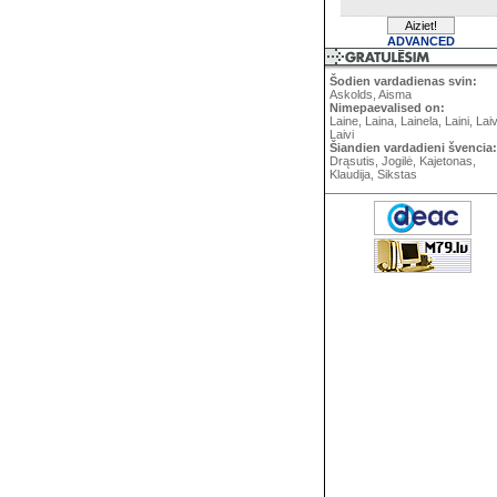
ADVANCED
Šodien vardadienas svin:
Askolds, Aisma
Nimepaevalised on:
Laine, Laina, Lainela, Laini, Lai
Laivi
Šiandien vardadieni švencia:
Drąsutis, Jogilė, Kajetonas,
Klaudija, Sikstas