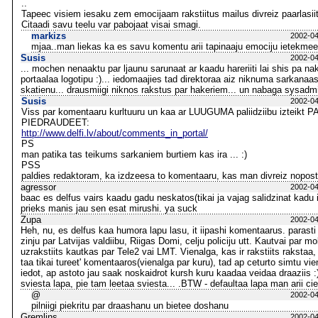
..
Tapeec visiem iesaku zem emocijaam rakstiitus mailus divreiz paarlasiit 
Citaadi savu teelu var pabojaat visai smagi.
markizs
2002-04
mjaa..man liekas ka es savu komentu arii tapinaaju emociju ietekmee
Susis
2002-04
... mochen nenaaktu par ljaunu sarunaat ar kaadu hareriiti lai shis pa nak
portaalaa logotipu :)... iedomaajies tad direktoraa aiz niknuma sarkanaas
skatienu... drausmiigi niknos rakstus par hakeriem... un nabaga sysadmi
Susis
2002-04
Viss par komentaaru kurltuuru un kaa ar LUUGUMA paliidziibu izteikt 
PIEDRAUDEET:
http://www.delfi.lv/about/comments_in_portal/
PS
man patika tas teikums sarkaniem burtiem kas ira ... :)
PSS
paldies redaktoram, ka izdzeesa to komentaaru, kas man divreiz nopost
agressor
2002-04
baac es delfus vairs kaadu gadu neskatos(tikai ja vajag salidzinat kadu inf
prieks manis jau sen esat mirushi. ya suck
Zupa
2002-04
Heh, nu, es delfus kaa humora lapu lasu, it iipashi komentaarus. parasti 
zinju par Latvijas valdiibu, Riigas Domi, celju policiju utt. Kautvai par m
uzrakstiits kautkas par Tele2 vai LMT. Vienalga, kas ir rakstiits rakstaa
taa tikai tureet' komentaaros(vienalga par kuru), tad ap ceturto simtu vi
iedot, ap astoto jau saak noskaidrot kursh kuru kaadaa veidaa draaziis :)
sviesta lapa, pie tam leetaa sviesta... .BTW - defaultaa lapa man arii cie
@
2002-04
pilniigi piekritu par draashanu un bietee doshanu
Gremlins
2002-04