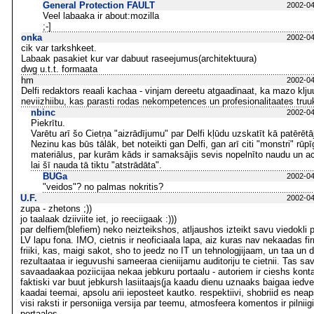
General Protection FAULT
2002-04
Veel labaaka ir about:mozilla
;-]
onka
2002-04
cik var tarkshkeet.
Labaak pasakiet kur var dabuut raseejumus(architektuura)
dwg u.t.t. formaata
hm
2002-04
Delfi redaktors reaali kachaa - vinjam dereetu atgaadinaat, ka mazo klj
neviizhiibu, kas parasti rodas nekompetences un profesionalitaates truu
nbinc
2002-04
Piekrītu.
Varētu arī šo Cietņa "aizrādījumu" par Delfi kļūdu uzskatīt kā patērēt
Nezinu kas būs tālāk, bet noteikti gan Delfi, gan arī citi "monstri" rū
materiālus, par kurām kāds ir samaksājis sevis nopelnīto naudu un ac
lai šī nauda tā tiktu "atstrādāta".
BUGa
2002-04
"veidos"? no palmas nokritis?
U.F.
2002-04
zupa - zhetons ;))
jo taalaak dziiviite iet, jo reeciigaak :)))
par delfiem(blefiem) neko neizteikshos, atljaushos izteikt savu viedokli 
LV lapu fona. IMO, cietnis ir neoficiaala lapa, aiz kuras nav nekaadas fir
friiki, kas, maigi sakot, sho to jeedz no IT un tehnologjijaam, un taa un 
rezultaataa ir ieguvushi sameeraa cieniijamu auditoriju te cietnii. Tas sa
savaadaakaa poziicijaa nekaa jebkuru portaalu - autoriem ir cieshs kontak
faktiski var buut jebkursh lasiitaajs(ja kaadu dienu uznaaks baigaa iedve
kaadai teemai, apsolu arii ieposteet kautko. respektiivi, shobriid es neaps
visi raksti ir personiiga versija par teemu, atmosfeera komentos ir pilniigi
portaalos.