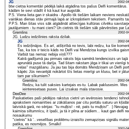
JG
2002-04
btw cietņa komentāri pēdējā laikā atgādina tos pašus Delfi komentārus.
kādām te sevi stādīt it kā kaut kur augstāk.
P.S. Viena lieta gan ir skaidra - Apollo tik tiešām laikam neviens neskat
vairākas dienas stāv pirmajā lapā ar izkropļotiem tekstiem. Pamanīts ta
P.P.S. Man šitas viss sāk atgādināt attiecīgas kultūras cilvēku savstar
jautājumiem - tu mani cieni? Un cietnis tik tiešām sāk pārvērsties par Lat
Gremlins
2002-04
JG. Ludzu iedzilinies raksta dzilak.
JG
2002-04
Es iedziļinājos. Es arī, atšķirībā no tevis, labi redzu, ka šie komentār
Tas, ka tos ir teicis kāds no Delfi vai Mendziņa kungs izvilka gaism
Varbūt tas nemaz nebija viņš???
Katrā gadījumā jau pirmais raksts bija samērā tendenciozs un tajā
aprunātā puse tā darīja. Tad šitam rakstam jēga ir tikai un vienīgi t
veļas" mazgāšanu. Ja jau tas bija domāts Mendziņam un Delfi port
kāpēc Jūs nevarējāt nokārtot šīs lietas mierīgi un klusu, bet ir jātu
tam par sīkumiem?
Gremlins
2002-04
Redzu, ka tulit saksies kartejais es-tu. Labak paklusesim. Me
ieinteresetaas puses. Lai izsakas mala stavosie.
DeeDee
2002-04
Paskatieties paši pēdējos rakstus cietnī un ievērosies tendenci tehno
aprakstiem nomainīties ar zākāšanos par citu portālu saturu un kļūdām u
latviskā garā, no sērijas: "tu muļķis! - nē, pats tu muļķis!". :) Nevaj
kaimiņa siltumnīcu, it īpaši, ja tā ir pilna ar sūdiem... kaut gan delfi re
nosaukumu
"cietnis" kā '...veselības problēmu izraisīto zemapziņas signālu materi
patika, es nosmējos. Smalki!
Gremlins
2002-04