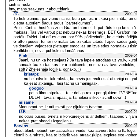
cietnis ruulz
btw, mans saakums ir about:blank
JG
2002-04
Te tiek piemirst par vienu niansi, kura jau reiz ir tikusi pieminēta, un
cietņa autoriem šādus tādus "pārsteigumus".
Proti - Cietnis hostējas zem Grafton Internet. Ir pat tāds logo kreisaj
maksas. Tas vēl varbūt pat nebūtu nekas briesmīgs, BET Grafton Int
portālu TvNet. Lai arī es esmu par 99% pārliecināts, ka cietnis tādējā
Grafton puses, tomēr no malas tas izskatās citādi. Tāpēc šādos gadī
veidotājiem vajadzētu pietaupīt emocijas un izvēlēties normālāku ris
konfliktiem, nevis publisku izlamāšanos.
Pink
2002-04
Jaani, nu un ka hosteejaas? Ja tava lapele atrodaas uz yo.lv, kurs
sanaak taa ka tas kas tur ir publiceets, nemaz nav tavs viedoklis, 
soft? Zheleznaja logjika, odnako. :)
kristapz
2002-04
nu bet cilveks tak raksta, ka nevis jus reali esat atkariigi no gr
ka esat atkariigi... lasi tachu uzmaniigaak.
googoo
2002-04
patin filmu atpakalj - te ir dafiga raxtu par gljukiem TV*NETaa
DELFI i tava simpaatija, ta nelasi slikot - scroll down :)
misame
2002-04
Manupraat ne. Ir arii raksti par gljukiem tvnetaa.
U.F.
2002-04
no otras puses, tvnets ir konkureejoshs ar delfiem, taapeec vinjam
nekas pret shaadu izgaajienu
Barvins
2002-04
about:blank nebuut nav aatraakais veids, kaa atveert tukshu IE logu.
cietnii bija raksts, kaa to izdariit veel atraak.(kjipa iexplore.exe -noho