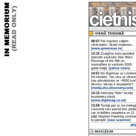
08:57
Par maziem zaļiem
cilvēciņiem. Skatīt multenes...
[
www.greenman.ru
]
13:15
Zvaigžņu karu jaunākā
epizode sauksies Star Wars:
Revenge of the Sith un
noskatīties to varēsim 2005.
gada maijā. [
yahoo news
]
14:51
No Ņujorkas uz London
54 minūtēs. Tas viss ar vilcien
kas pārvietosies ar ~8000 km/
ātrumu. Vai tas ir iespējams?
[
media.dsc.discovery.com
]
14:15
Interneta "tētis" iecelts
bruņinieku kārtā.
[
www.digitmag.co.uk
]
13:59
Teorija par to, ka melnaj
caurumā viss pazūd bez pēd
var izrādīties nepatiesa un 21.
jūlijā Stephen Hawking centīsi
to pierādīt. [
new scientist
]
[
RS