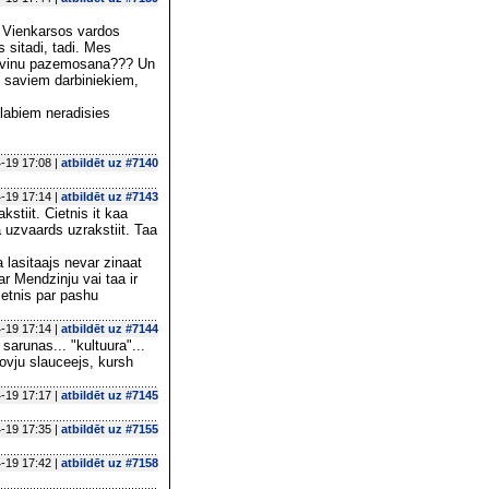
 Vienkarsos vardos
 sitadi, tadi. Mes
r vinu pazemosana??? Un
k saviem darbiniekiem,
 labiem neradisies
-19 17:08 |
atbildēt uz #7140
-19 17:14 |
atbildēt uz #7143
stiit. Cietnis it kaa
 uzvaards uzrakstiit. Taa
 lasitaajs nevar zinaat
ar Mendzinju vai taa ir
ietnis par pashu
-19 17:14 |
atbildēt uz #7144
 sarunas... "kultuura"...
 govju slauceejs, kursh
-19 17:17 |
atbildēt uz #7145
-19 17:35 |
atbildēt uz #7155
-19 17:42 |
atbildēt uz #7158