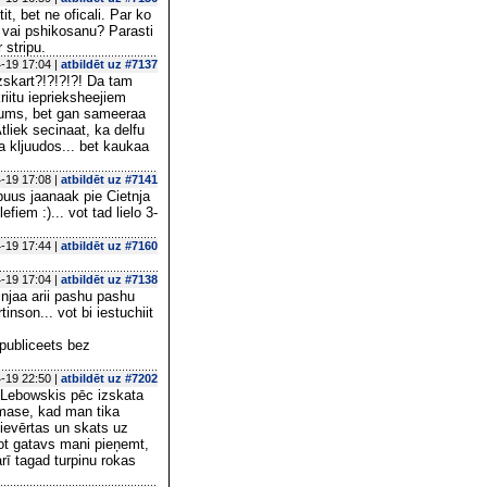
t, bet ne oficali. Par ko
 vai pshikosanu? Parasti
 stripu.
-19 17:04 |
atbildēt uz #7137
zskart?!?!?!?! Da tam
riitu ieprieksheejiem
jums, bet gan sameeraa
liek secinaat, ka delfu
a kljuudos... bet kaukaa
-19 17:08 |
atbildēt uz #7141
uus jaanaak pie Cietnja
fiem :)... vot tad lielo 3-
-19 17:44 |
atbildēt uz #7160
-19 17:04 |
atbildēt uz #7138
zinjaa arii pashu pashu
nson... vot bi iestuchiit
rpubliceets bez
-19 22:50 |
atbildēt uz #7202
g Lebowskis pēc izskata
imase, kad man tika
pievērtas un skats uz
sot gatavs mani pieņemt,
arī tagad turpinu rokas