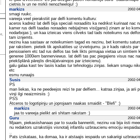
cietnis.lv un ne mirkli nenozheeloju! :)
markizs
2002-04
smagi ruukc.
vareeja veel pierakstiit par delfi komentu kulturu:
aceros kadreiz lat delfi bija speciali noraadiits ka nedrikst kurinaat nac n
kamer rus delfi taadas noraades nebija(mes visi(gansi) zinam ar ko komen
nodarbojas:), un kaa izteicas viens cilveks tad tads noteikums rus delfo
ve,
tam iznjemts.
nezinu kaa sastaav ar noteikumiem tagad es nezinu, bet komentu saturs
par rakstiem. pieteik tik apskatities uz izvietojumu. ja ir kads raksts pa
pensioariem etc tad rus delfos tas tiek likts pirmajaa vietaa un simtiem 
generee 1000iem bannerviewus. lat delfi tas pac piegajiens visus nac n
priekšplānā pārejōs dirsā(atvainojos par izteicienu).
galu galaa kast tev lasiis kadas tur tehnologiju zinjas. liekam smagu ni
etc
esmu runaajis
Susis
2002-04
PS
man liekas, ka ne peedeejos reizi te par delfiem... katraa zinjaa, ja arii 
vinji ilgi neaizmirsiis :)
PSS
Atceros to logotipinju un joprojaam naakas smaidiit - "Blefi" :)
markizs
2002-04
jaa to vareeja pielikt arii shitam rakstam :)
Guru
2002-04
Mjaam, piekasiishanaas par to suuda banneriiti, nezinu vai bija iisti mee
nu redaktors uzrakstiijis visnotalj infantilu uzbraucienu emociju iespaida
..
Pats izskataas, ka domaa, ka ir atstaajis iespaidu un sakariigi uzbraucis