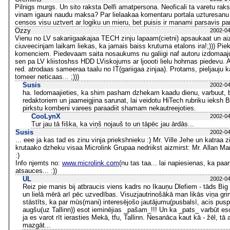
Pilnigs murgs. Un sito raksta Delfi amatpersona. Neoficali ta varetu raksti
vinam igauni naudu maksa? Par lielaakaa komentaru portala uzturesanu
censos visu uztvert ar logiku un mieru, bet puisis ir manami parsavis par
Ozzy
2002-04
Vienu no LV sakariigaakajaa TECH zinju lapaam(cietni) apsaukaat un ai
ciuveecinjam laikam liekas, ka jamais baiss krutuma etalons ira!;))) Piek
komenciem. Piedevaam saita nosaukums nu galiigi naf autoru izdomaa
sen pa LV kliistoshss HDD LViskojums ar ljoooti lielu hohmas piedevu. At
red. atrodaas sameeraa taalu no IT(gariigaa zinjaa). Protams, pieljauju k
tomeer neticaas... ;)))
Susis
2002-04
ha. Iedomaajieties, ka shim pasham dzhekam kaadu dienu, varbuut, b
redaktoriem un jaameigjina sarunat, lai veidotu HiTech rubriku ieksh Ble
pirkstu kombeni varees paraadiit shamam nekautreejoties.
CooLynX
2002-04
Tur jau tā fiška, ka viņš nojauš to un tāpēc jau ārdās...
Susis
2002-04
... eee ja kas tad es zinu vinja priekshnieku :) Mr. Ville Jehe un katraa 
krutaako dzheku visaa Microlink Grupaa nedriikst aizmirst: Mr. Allan Marti
:)
Info njemts no:
www.microlink.com
(nu tas taa... lai napiesienas, ka paa
atsauces... :))
UL
2002-04
Reiz pie manis bij atbraucis viens kadrs no Ikauņu Dlefiem - tāds Bi
un lielā mērā arī pēc uzvedības. Visuzjautrinošākā man likās viņa gr
stāstīts, ka par mūs(mani) interesējošo jautājumu(pusbalsī, acis pus
augšu(uz Tallinn)) esot ieminējias _pašam_!!! Un ka _pats_ varbūt e
ja es varot rīt ierasties Mekā, tfu, Tallinn. Nesanāca kaut kā - žēl, tā 
mazgāt...