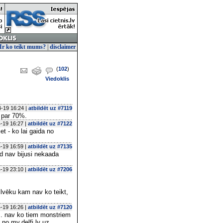
Ir ko teikt mums?
|
disclaimer
(
102
)
Viedoklis
-19 16:24 |
atbildēt uz #7119
s par 70%.
-19 16:27 |
atbildēt uz #7122
et - ko lai gaida no
-19 16:59 |
atbildēt uz #7135
ad nav bijusi nekaada
-19 23:10 |
atbildēt uz #7206
cilvēku kam nav ko teikt,
-19 16:26 |
atbildēt uz #7120
... nav ko tiem monstriem
 no my.delfi.lv uz