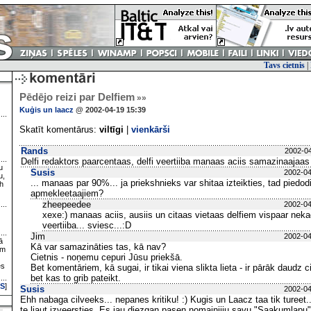
Tavs cietnis
|
Pēdējo reizi par Delfiem
»»
Kuģis un laacz
@ 2002-04-19 15:39
Skatīt komentārus:
viltīgi
|
vienkārši
Rands
2002-04
Delfi redaktors paarcentaas, delfi veertiiba manaas aciis samazinaajaa
u
Susis
2002-04
u,
... manaas par 90%... ja priekshnieks var shitaa izteikties, tad piedodi
h
apmekleetaajiem?
zheepeedee
2002-04
xexe:) manaas aciis, ausiis un citaas vietaas delfiem vispaar nek
veertiiba... sviesc...:D
Jim
2002-04
ā
Kā var samazināties tas, kā nav?
ām
Cietnis - noņemu cepuri Jūsu priekšā.
es
Bet komentāriem, kā sugai, ir tikai viena slikta lieta - ir pārāk daudz 
bet kas to grib pateikt.
S
]
Susis
2002-04
Ehh nabaga cilveeks... nepanes kritiku! :) Kugis un Laacz taa tik tureet
te ljaut izveersties. Es jau diezgan pasen nomainiiju savu "Saakumlapu"