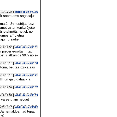
-19 17:38 |
atbildēt uz #7156
 cik saprotams sagādājusi
ā malā. Un hostējas bez
ernet uztur konkurējošo
di ietekmēts netiek no
jumos arī cietņa
inājumu šādiem
-19 17:56 |
atbildēt uz #7161
h pieder e-softam, tad
bet ir atkariigs 99% no e-
-19 18:10 |
atbildēt uz #7166
aftona, bet taa izskataas
-19 18:18 |
atbildēt uz #7171
!!! un galu galaa - ja
-19 17:57 |
atbildēt uz #7162
-19 17:57 |
atbildēt uz #7163
 vareetu arii nebuut
-23 14:15 |
atbildēt uz #7372
 Ja nemaldos, tad tepat
me)