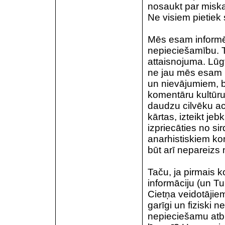
nosaukt par miskas
Ne visiem pietiek 
Mēs esam informē
nepieciešamību. T
attaisnojuma. Lū
ne jau mēs esam i
un nievājumiem, b
komentāru kultūru 
daudzu cilvēku acī
kārtas, izteikt je
izpriecāties no sir
anarhistiskiem ko
būt arī nepareizs
Taču, ja pirmais 
informāciju (un Tu 
Cietņa veidotājiem
garīgi un fiziski n
nepieciešamu atbil