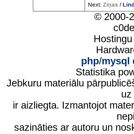
Next:
Ziņas
/
Lin
© 2000-
c0d
Hostingu
Hardwar
php
/
mysql
Statistika p
Jebkuru materiālu pārpublic
uz 
ir aizliegta. Izmantojot materi
nep
sazināties ar autoru un no