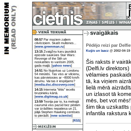
08:57
Par maziem zaļiem
cilvēciņiem. Skatīt multenes...
Pēdējo reizi par Delfi
[
www.greenman.ru
]
Kuģis un laacz
@ 2002-04-19 
13:15
Zvaigžņu karu jaunākā
epizode sauksies Star Wars:
Revenge of the Sith un
Šis raksts ir va
noskatīties to varēsim 2005.
gada maijā. [
yahoo news
]
(Delfi.lv direktor
14:51
No Ņujorkas uz Londonu
vēlamies paskaidr
54 minūtēs. Tas viss ar vilcienu,
kas pārvietosies ar ~8000 km/h
tā, ka viņiem aizr
ātrumu. Vai tas ir iespējams?
[
media.dsc.discovery.com
]
lielā mērā aizrādītā
14:15
Interneta "tētis" iecelts
un izlasot tā kome
bruņinieku kārtā.
[
www.digitmag.co.uk
]
mēs, bet vot mēs!'.
13:59
Teorija par to, ka melnajā
caurumā viss pazūd bez pēdām
šim tika uzskatīt
var izrādīties nepatiesa un 21.
jūlijā Stephen Hawking centīsies
infantila rakstura
to pierādīt. [
new scientist
]
[
RSS
]