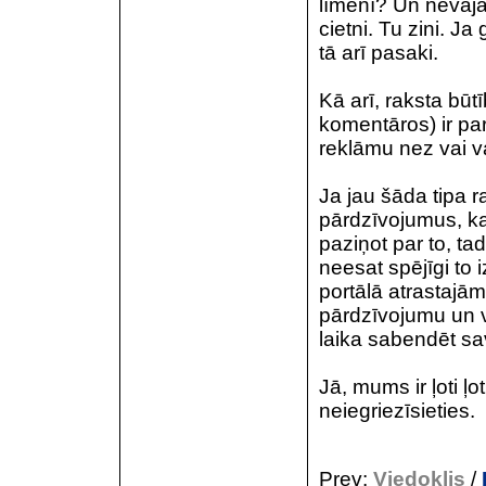
līmenī? Un nevajag
cietni. Tu zini. J
tā arī pasaki.
Kā arī, raksta būtī
komentāros) ir pa
reklāmu nez vai var
Ja jau šāda tipa 
pārdzīvojumus, ka
paziņot par to, ta
neesat spējīgi to 
portālā atrastajā
pārdzīvojumu un va
laika sabendēt sa
Jā, mums ir ļoti ļo
neiegriezīsieties.
Prev:
Viedoklis
/