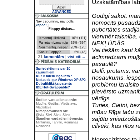
Uzskatāmības laba
ADVANCED
Godīgi sakot, man 
Nav cepuminju, nav polla.
nomocīts pusaudzi
[
kāpēc?
]
pubertātes stadijā
Floppy diskus...
vienmēr taisnība
Izmantoju ikdienā
16% (111)
NEKĻŪDĀS.
Pa retam izmantoju
52% (354)
Neizmantoju vispār
26% (175)
Vai tiešām kaut k
Kas ir Floppy?
6% (43)
acīmredzami muļķī
21
komentārs
|
visi citi...
pasaulē?
Spriedelējums par 10
Delfi, protams, va
caurumiem
Kur ir mūsu riga.info?
nosaukums, iespē
Nedaudz par Windows XP SP2
problēmu izraisīto
Dubultklikšķa patents
IDE Hot-Swappable?
pievērsto uzmanīb
vērtīgs.
Šodien vardadienas svin:
Mudīte, Gotlibs, Vladislavs,
Turies, Cietni, be
Vladislava
mūsu Rīga taču za
Nimepaevalised on:
Silvia, Silvi, Silva, Silve
sajūtu sniedzošās 
Šiandien vardadieni švencia:
Mintartas, Tarvilė, Romanas,
cilvēki, kas rītos 
Rolandas
Neprecizitātes te 