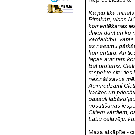
Kā jau tika minēts,
Pirmkārt, visos N
komentēšanas iespē
drīkst darīt un ko 
vardarbību, varas
es neesmu pārkāpi
komentāru. Arī tie
lapas autoram ko
Bet protams, Cietn
respektē citu tiesī
nezināt savus mē
Acīmredzami Cietņa
kasītos un priecāti
pasauli labāku(ja
nosūtīšanas iespē
Citiem vārdiem, 
Labu ceļavēju, kun
Maza atkāpīte - cil