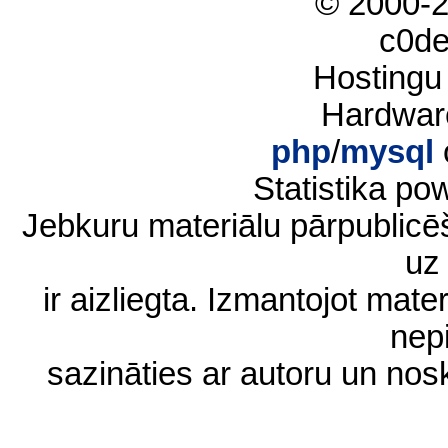
© 2000-
c0d
Hostingu
Hardwar
php
/
mysql
Statistika p
Jebkuru materiālu pārpublic
uz 
ir aizliegta. Izmantojot materi
nep
sazināties ar autoru un no