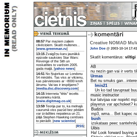
08:57
Par maziem zaļiem
Creative NOMAD Mu
cilvēciņiem. Skatīt multenes...
John Doe
@ 2003-10-14 17:4
[
www.greenman.ru
]
13:15
Zvaigžņu karu jaunākā
Skatīt komentārus:
viltīgi
epizode sauksies Star Wars:
Revenge of the Sith un
noskatīties to varēsim 2005.
AB
gada maijā. [
yahoo news
]
nu nezin gan vai ir verts t
14:51
No Ņujorkas uz Londonu
Urmas
54 minūtēs. Tas viss ar vilcienu,
Bet nu smuks gan...intere
kas pārvietosies ar ~8000 km/h
ātrumu. Vai tas ir iespējams?
Imis21
[
media.dsc.discovery.com
]
Un ko tad tavupraat buu
14:15
Interneta "tētis" iecelts
music instructor
bruņinieku kārtā.
kur latvijaa var nopirkt 
[
www.digitmag.co.uk
]
playerus var apcholeet? k
13:59
Teorija par to, ka melnajā
Budzis
caurumā viss pazūd bez pēdām
mp3, wma... Bet kapec n
var izrādīties nepatiesa un 21.
jūlijā Stephen Hawking centīsies
bush
to pierādīt. [
new scientist
]
izskataas peec santehnikj
[
RSS
]
Uibis
Ha! Look forward buying an