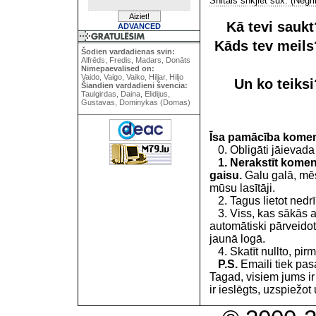
Shitais shkjiet sux. (Negr
Kā tevi sauk
ADVANCED
Kāds tev meil
Šodien vardadienas svin:
Alfrēds, Fredis, Madars, Donāts
Nimepaevalised on:
Vaido, Vaigo, Vaiko, Hiljar, Hiljo
Un ko teiks
Šiandien vardadieni švencia:
Taulgirdas, Daina, Elidijus,
Gustavas, Dominykas (Domas)
Īsa pamācība kome
0. Obligāti jāievada
1. Nerakstīt koment
gaisu.
Galu galā, mēs
mūsu lasītāji.
2. Tagus lietot nedrīk
3. Viss, kas sākās 
automātiski pārveidot
jaunā logā.
4. Skatīt nullto, pirm
P.S.
Emaili tiek pa
Tagad, visiem jums i
ir ieslēgts, uzspiežot 