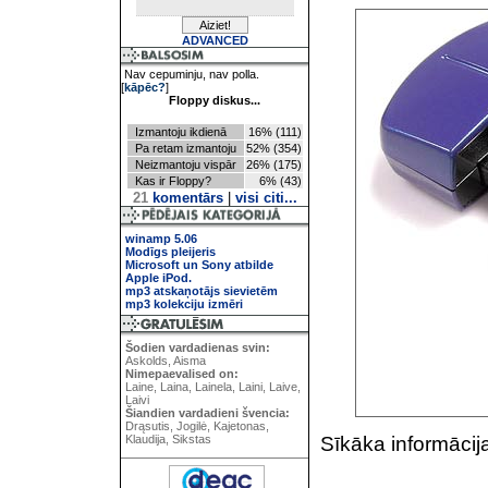
ADVANCED
Nav cepuminju, nav polla.
[
kāpēc?
]
Floppy diskus...
Izmantoju ikdienā
16% (111)
Pa retam izmantoju
52% (354)
Neizmantoju vispār
26% (175)
Kas ir Floppy?
6% (43)
21
komentārs
|
visi citi...
winamp 5.06
Modīgs pleijeris
Microsoft un Sony atbilde
Apple iPod.
mp3 atskaņotājs sievietēm
mp3 kolekciju izmēri
Šodien vardadienas svin:
Askolds, Aisma
Nimepaevalised on:
Laine, Laina, Lainela, Laini, Laive,
Laivi
Šiandien vardadieni švencia:
Drąsutis, Jogilė, Kajetonas,
Sīkāka informācij
Klaudija, Sikstas