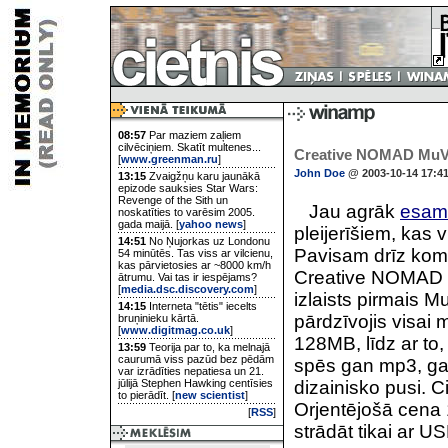
08:57
Par maziem zaļiem
cilvēciņiem. Skatīt multenes...
Creative NOMAD Mu
[
www.greenman.ru
]
John Doe
@ 2003-10-14 17:4
13:15
Zvaigžņu karu jaunākā
epizode sauksies Star Wars:
Revenge of the Sith un
Jau agrāk
esam 
noskatīties to varēsim 2005.
gada maijā. [
yahoo news
]
pleijerīšiem, kas 
14:51
No Ņujorkas uz Londonu
Pavisam drīz komp
54 minūtēs. Tas viss ar vilcienu,
kas pārvietosies ar ~8000 km/h
Creative NOMAD mo
ātrumu. Vai tas ir iespējams?
[
media.dsc.discovery.com
]
izlaists pirmais M
14:15
Interneta "tētis" iecelts
pārdzīvojis visai 
bruņinieku kārtā.
[
www.digitmag.co.uk
]
128MB, līdz ar to
13:59
Teorija par to, ka melnajā
caurumā viss pazūd bez pēdām
spēs gan mp3, ga
var izrādīties nepatiesa un 21.
jūlijā Stephen Hawking centīsies
dizainisko pusi. C
to pierādīt. [
new scientist
]
Orjentējošā cena 1
[
RSS
]
strādāt tikai ar U