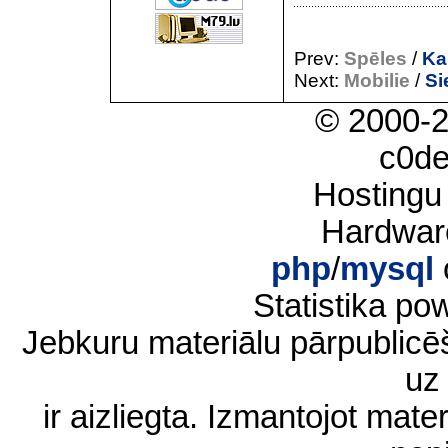
Prev:
Spēles
/
Ka
Next:
Mobilie
/
Si
© 2000-
c0d
Hostingu
Hardwar
php
/
mysql
Statistika p
Jebkuru materiālu pārpublic
uz 
ir aizliegta. Izmantojot materi