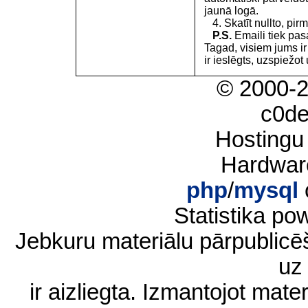
jaunā logā.
4. Skatīt nullto, pirm
P.S.
Emaili tiek pa
Tagad, visiem jums i
ir ieslēgts, uzspiežot 
© 2000-
c0d
Hostingu
Hardwar
php
/
mysql
Statistika p
Jebkuru materiālu pārpublic
uz 
ir aizliegta. Izmantojot materi