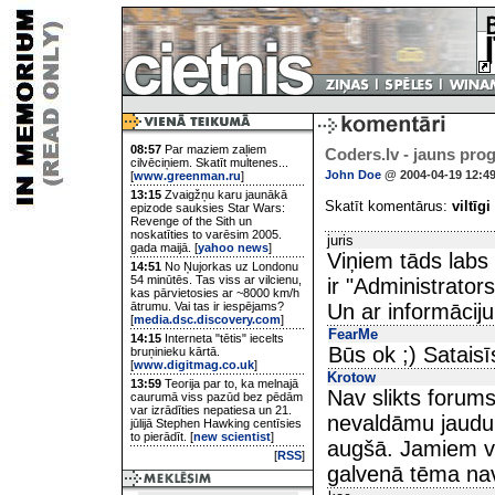
08:57
Par maziem zaļiem
Coders.lv - jauns pr
cilvēciņiem. Skatīt multenes...
John Doe
@ 2004-04-19 12:4
[
www.greenman.ru
]
13:15
Zvaigžņu karu jaunākā
Skatīt komentārus:
viltīgi
epizode sauksies Star Wars:
Revenge of the Sith un
noskatīties to varēsim 2005.
juris
gada maijā. [
yahoo news
]
Viņiem tāds labs
14:51
No Ņujorkas uz Londonu
54 minūtēs. Tas viss ar vilcienu,
ir "Administrators
kas pārvietosies ar ~8000 km/h
ātrumu. Vai tas ir iespējams?
Un ar informāciju
[
media.dsc.discovery.com
]
FearMe
14:15
Interneta "tētis" iecelts
Būs ok ;) Sataisī
bruņinieku kārtā.
[
www.digitmag.co.uk
]
Krotow
13:59
Teorija par to, ka melnajā
Nav slikts forums
caurumā viss pazūd bez pēdām
var izrādīties nepatiesa un 21.
nevaldāmu jaudu
jūlijā Stephen Hawking centīsies
to pierādīt. [
new scientist
]
augšā. Jamiem va
[
RSS
]
galvenā tēma na