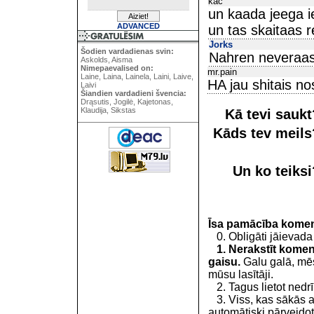
kac
un kaada jeega i
ADVANCED
un tas skaitaas 
Jorks
Šodien vardadienas svin:
Nahren neveraa
Askolds, Aisma
Nimepaevalised on:
mr.pain
Laine, Laina, Lainela, Laini, Laive,
HA jau shitais no
Laivi
Šiandien vardadieni švencia:
Drąsutis, Jogilė, Kajetonas,
Klaudija, Sikstas
Kā tevi sauk
Kāds tev meil
Un ko teiks
Īsa pamācība kome
0. Obligāti jāievada
1. Nerakstīt koment
gaisu.
Galu galā, mēs
mūsu lasītāji.
2. Tagus lietot nedrīk
3. Viss, kas sākās 
automātiski pārveidot