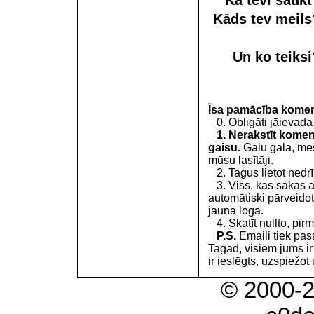
Kā tevi sauk
Kāds tev meil
Un ko teiks
Īsa pamācība kome
0. Obligāti jāievada
1. Nerakstīt koment
gaisu.
Galu galā, mēs
mūsu lasītāji.
2. Tagus lietot nedrīk
3. Viss, kas sākās 
automātiski pārveidot
jaunā logā.
4. Skatīt nullto, pirm
P.S.
Emaili tiek pa
Tagad, visiem jums i
ir ieslēgts, uzspiežot 
© 2000-