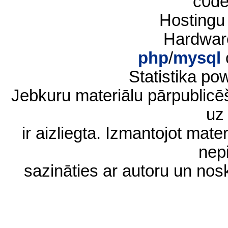
c0d
Hostingu
Hardwar
php
/
mysql
Statistika p
Jebkuru materiālu pārpublic
uz 
ir aizliegta. Izmantojot materi
nep
sazināties ar autoru un no