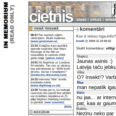
08:57
Par maziem zaļiem
Kur ir mūsu riga.info?
cilvēciņiem. Skatīt multenes...
Insekt
@ 2004-11-24 08:42
[
www.greenman.ru
]
13:15
Zvaigžņu karu jaunākā
Skatīt komentārus:
viltīgi
epizode sauksies Star Wars:
Revenge of the Sith un
noskatīties to varēsim 2005.
Stupicz
gada maijā. [
yahoo news
]
Jaunas asinis :)
14:51
No Ņujorkas uz Londonu
54 minūtēs. Tas viss ar vilcienu,
Latvija taču jebk
kas pārvietosies ar ~8000 km/h
ātrumu. Vai tas ir iespējams?
Viltis
[
media.dsc.discovery.com
]
O? Insekt!? Varbū
14:15
Interneta "tētis" iecelts
Maa
bruņinieku kārtā.
[
www.digitmag.co.uk
]
man nepatiik igau
13:59
Teorija par to, ka melnajā
klein
caurumā viss pazūd bez pēdām
var izrādīties nepatiesa un 21.
nu jaa... ar inter
jūlijā Stephen Hawking centīsies
pat, kaa ar gaum
to pierādīt. [
new scientist
]
[
RSS
]
Budzis
Nezinu neko par I