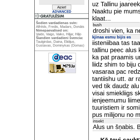
uz Tallinu jaaree
Naaktu pie mums 
ADVANCED
klaat...
Šodien vardadienas svin:
bush
Alfrēds, Fredis, Madars, Donāts
droshi vien, ka 
Nimepaevalised on:
Vaido, Vaigo, Vaiko, Hiljar, Hiljo
kjinaa esmu bijis es
Šiandien vardadieni švencia:
iisteniibaa tas 
Taulgirdas, Daina, Elidijus,
Gustavas, Dominykas (Domas)
tallinu peec alus 
ka pat praamis u
liidz shim to biju
vasaraa pac redze
tantiishu utt. ar r
ved tik daudz alu
visai smiekliigs 
ienjeemumu liimen
tuuristiem ir som
pus milijonu no 
insekt
Alus un šņabis. B