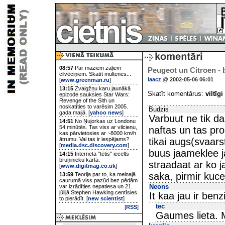
08:57
Par maziem zaļiem
Peugeot un Citroen - 
cilvēciņiem. Skatīt multenes...
laacz
@ 2002-05-06 06:01
[
www.greenman.ru
]
13:15
Zvaigžņu karu jaunākā
Skatīt komentārus:
viltīgi
epizode sauksies Star Wars:
Revenge of the Sith un
noskatīties to varēsim 2005.
Budzis
gada maijā. [
yahoo news
]
Varbuut ne tik da
14:51
No Ņujorkas uz Londonu
54 minūtēs. Tas viss ar vilcienu,
naftas un tas pro
kas pārvietosies ar ~8000 km/h
ātrumu. Vai tas ir iespējams?
tikai augs(svaars
[
media.dsc.discovery.com
]
buus jaameklee j
14:15
Interneta "tētis" iecelts
bruņinieku kārtā.
straadaat ar ko j
[
www.digitmag.co.uk
]
saka, pirmir kucee
13:59
Teorija par to, ka melnajā
caurumā viss pazūd bez pēdām
Neons
var izrādīties nepatiesa un 21.
jūlijā Stephen Hawking centīsies
It kaa jau ir benz
to pierādīt. [
new scientist
]
tec
[
RSS
]
Gaumes lieta. 