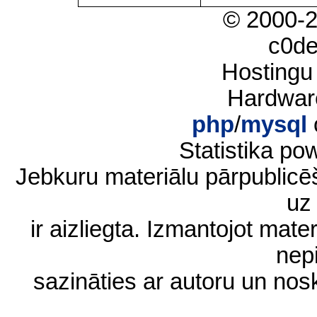
© 2000-
c0d
Hostingu
Hardwar
php
/
mysql
Statistika p
Jebkuru materiālu pārpublic
uz 
ir aizliegta. Izmantojot materi
nep
sazināties ar autoru un no