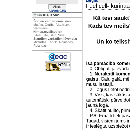
kerglis
Fuel cell- kurina
ADVANCED
Kā tevi sauk
Šodien vardadienas svin:
Kāds tev meil
Mudīte, Gotlibs, Vladislavs,
Vladislava
Nimepaevalised on:
Silvia, Silvi, Silva, Silve
Šiandien vardadieni švencia:
Un ko teiks
Mintartas, Tarvilė, Romanas,
Rolandas
Īsa pamācība kome
0. Obligāti jāievada
1. Nerakstīt koment
gaisu.
Galu galā, mēs
mūsu lasītāji.
2. Tagus lietot nedrīk
3. Viss, kas sākās 
automātiski pārveidot
jaunā logā.
4. Skatīt nullto, pirm
P.S.
Emaili tiek pa
Tagad, visiem jums i
ir ieslēgts, uzspiežot 