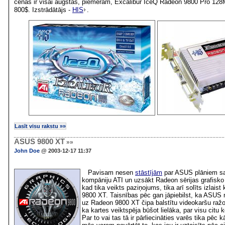
cenas ir visai augstas, piemēram, Excalibur IceQ Radeon 9800 Pro 1
800$. Izstrādātājs -
HIS
.
Lasīt visu rakstu »»
ASUS 9800 XT
»»
John Doe
@ 2003-12-17 11:37
Pavisam nesen
stāstījām
par ASUS plāniem sa
kompāniju ATI un uzsākt Radeon sērijas grafisko
kad tika veikts paziņojums, tika arī solīts izlais
9800 XT. Taisnības pēc gan jāpiebilst, ka ASUS 
uz Radeon 9800 XT čipa balstītu videokaršu raž
ka kartes veiktspēja būšot lielāka, par visu citu
Par to vai tas tā ir pārliecināties varēs tika pēc k