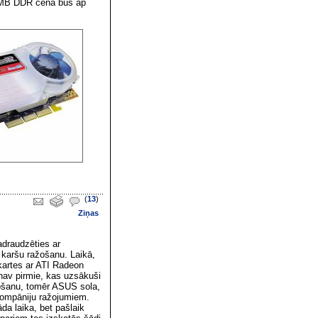
28MB DDR cena būs ap
(
13
)
Ziņas
draudzēties ar
 karšu ražošanu. Laikā,
t kartes ar ATI Radeon
nav pirmie, kas uzsākuši
ošanu, tomēr ASUS sola,
 kompāniju ražojumiem.
āda laika, bet pašlaik