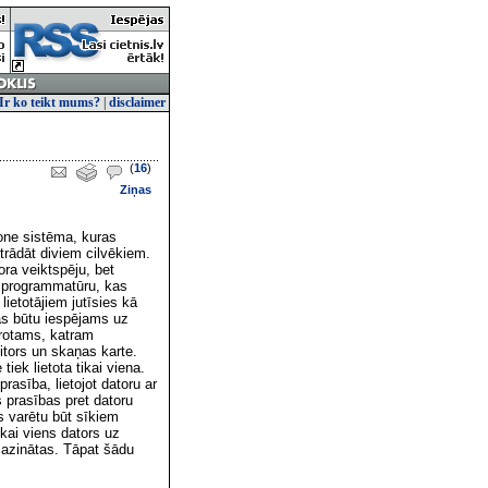
Ir ko teikt mums?
|
disclaimer
(
16
)
Ziņas
one sistēma, kuras
strādāt diviem cilvēkiem.
tora veiktspēju, bet
n programmatūru, kas
lietotājiem jutīsies kā
as būtu iespējams uz
rotams, katram
nitors un skaņas karte.
 tiek lietota tikai viena.
rasība, lietojot datoru ar
 prasības pret datoru
 varētu būt sīkiem
ikai viens dators uz
mazinātas. Tāpat šādu