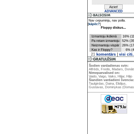
ADVANCED
Nav cepuminju, nav polla.
[
kāpēc?
]
Floppy diskus...
Izmantoju ikdienā
16% (11
Pa retam izmantoju
52% (35
Neizmantoju vispār
26% (17
Kas ir Floppy?
6% (4
21
komentārs
|
visi citi.
Šodien vardadienas svin:
Alfrēds, Fredis, Madars, Donāt
Nimepaevalised on:
Vaido, Vaigo, Vaiko, Hiljar, Hiljo
Šiandien vardadieni švencia:
Taulgirdas, Daina, Elidijus,
Gustavas, Dominykas (Domas