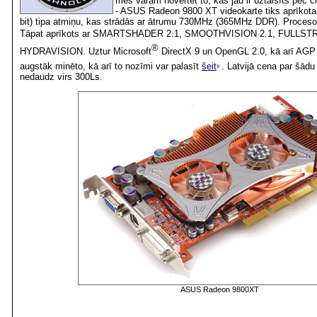
mēs varam novērtēt to, kas jau ir uztaisīts pēc c
- ASUS Radeon 9800 XT videokarte tiks aprīkot
bit) tipa atmiņu, kas strādās ar ātrumu 730MHz (365MHz DDR). Proceso
Tāpat aprīkots ar SMARTSHADER 2.1, SMOOTHVISION 2.1, FULLS
®
HYDRAVISION. Uztur Microsoft
DirectX 9 un OpenGL 2.0, kā arī AGP 
augstāk minēto, kā arī to nozīmi var palasīt
šeit
. Latvijā cena par šādu
nedaudz virs 300Ls.
ASUS Radeon 9800XT