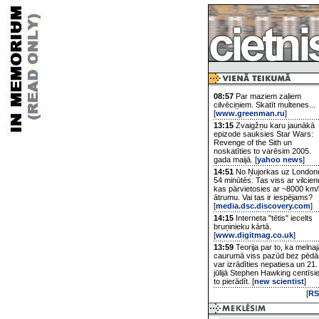
08:57
Par maziem zaļiem
cilvēciņiem. Skatīt multenes...
[
www.greenman.ru
]
13:15
Zvaigžņu karu jaunākā
epizode sauksies Star Wars:
Revenge of the Sith un
noskatīties to varēsim 2005.
gada maijā. [
yahoo news
]
14:51
No Ņujorkas uz London
54 minūtēs. Tas viss ar vilcien
kas pārvietosies ar ~8000 km/
ātrumu. Vai tas ir iespējams?
[
media.dsc.discovery.com
]
14:15
Interneta "tētis" iecelts
bruņinieku kārtā.
[
www.digitmag.co.uk
]
13:59
Teorija par to, ka melnaj
caurumā viss pazūd bez pēd
var izrādīties nepatiesa un 21.
jūlijā Stephen Hawking centīsi
to pierādīt. [
new scientist
]
[
RS