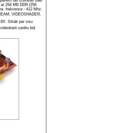
ipariem tas izskatās šādi
a ar 256 MB DDR (256
ra frekvence - 412 Mhz.
TREAM, VIDEOSHADER,
8X. Sīkāk par visu
 videokarti varētu būt