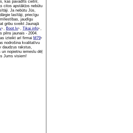
s, kas pavadīts cietnī,
kas citos apstākļos nebūtu
ītāji. Ja nebūtu Jūs,
ārgie lasītāji, priecīgu
 mīlestības, jaudīgu
at gribu sveikt Jaunajā
v
,
Boot.lv
,
Tikai.info
,
 pilns jaunais - 2004.
s izteikt arī firmai
M79
as nodrošina kvalitatīvu
.lv daudzus rakstus,
is un nopietnu iemeslu dēļ
ies Jums visiem!