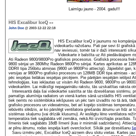
Laimīgu jauno - 2004. gadu!!!
HIS Excalibur IceQ
»»
John Doe
@ 2003-12-22 22:18
HIS Excalibur IceQ ir jaunums no kompānija
videokaršu ražošanu. Pati par sevi šī grafiskā
nav ieviesusi, tomēr tai ir daži interesanti sīk
Videokarte ir balstīta uz Ati piedāvātajiem r
Ati Radeon 9800/9800Pro grafiskos procesorus. Grafiskā procesora fr
9800 sērijai un 380Mhz Radeon 9800Pro sērijai. Kartes aprīkotas ar 
DDRII tipa 256bitu atmiņas (9800 un 9800Pro attiecīgi). Jāpiebilst gan, ka
versijas ar 9800Pro grafisko procesoru un 128MB DDR tipa atmiņas - acī
pēc iespējas lielākas iespējas pircējiem. Pie pārējām iespējām ietilpst At
tehnoloģijas, kas iekļautas uz visām Ati Radeon 9800, 9800Pro un 9800
videokartēm. Lai mākslīgi nepagarinātu rakstu, tās uzskaitītas raksta otr
Interesantā daļa šai videokartei saistīta ar tās dzesēšanas sistēmu, pro
pamatīgs alumīnija radiators un vienā kartes sānā uzstādīts HIS ventilato
tiek ņemts no sistēmbloka iekšpuses un pēc tam izvadīts no tā ārā, tādēj
grafisko procesoru un videoatmiņu, bet arī kopējo sistēmas temperatūru.
iebūvēts slēdzis, ar ko pārslēgt ventilatora griešanās ātrumu un līdz ar 
sistēmas skaļumu (vai drīzāk klusumu). Ar ieslēgtu lēno ventilatora režī
temperatūra tiek saglabāta vēl zemāka, nekā Ati izvirzītajās prasībās. Ta
līmenis tiek saglabāts 18dB līmenī (kas ir minimāli sadzirdams). Attiecīg
ar pilnu ātrumu, rodas iespēja karti overclockot. Sīkāk par dzesēšanu
še
Savu izmēru pēc, Excalibur IceQ aizņem divu slotu vietas. Kartes jau