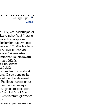
(
5
)
Ziņas
s HIS, kas nodarbojas ar
 karte neko "īpaši" jaunu
umi ar ko palepoties.
isinājumiem un izmanto
ekvence - 325Mhz Radeon
128MB DDR un 256MB
 ir arī videokartes
mredzot, lai piedāvātu
i izstrādātās
XT balstītām
ajā daļā.
ti, uz kartes uzstādīts
rs. Gaiss ventilācijai
ādi ne tikai dzesējot
 Papildus, kartes ārpusē
to samazināt kopējo
mu, grafiskā procesora
jā pat laikā trokšņu
i ventilatoram griežoties
it
.
 iznākusi pārdošanā un