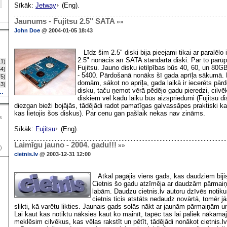
Sīkāk:
Jetway
(Eng).
Jaunums - Fujitsu 2.5" SATA
»»
John Doe
@ 2004-01-05 18:43
Līdz šim 2.5" diski bija pieejami tikai ar paralēlo i
2.5" nonācis arī SATA standarta diski. Par to parūp
1)
Fujitsu. Jauno disku ietilpības būs 40, 60, un 80G
4)
- 5400. Pārdošanā nonāks šī gada aprīļa sākumā. 
5)
domām, sākot no aprīļa, gada laikā ir iecerēts pār
3)
disku, taču ņemot vērā pēdējo gadu pieredzi, cilvēk
..
diskiem vēl kādu laiku būs aizspriedumi (Fujitsu di
diezgan bieži bojājās, tādējādi radot pamatīgas galvassāpes praktiski k
kas lietojis šos diskus). Par cenu gan pašlaik nekas nav zināms.
s
Sīkāk:
Fujitsu
(Eng).
Laimīgu jauno - 2004. gadu!!!
»»
)
cietnis.lv
@ 2003-12-31 12:00
Atkal pagājis viens gads, kas daudziem bijis 
Cietnis šo gadu atzīmēja ar daudzām pārmaiņ
labām. Daudzu cietnis.lv autoru dzīvēs notiku
cietnis ticis atstāts nedaudz novārtā, tomēr j
slikti, kā varētu likties. Jaunais gads solās nākt ar jaunām pārmaiņām u
Lai kaut kas notiktu nāksies kaut ko mainīt, tapēc tas lai paliek nākam
meklēsim cilvēkus, kas vēlas rakstīt un pētīt, tādējādi nonākot cietnis.lv