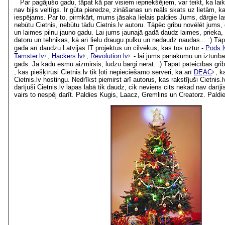
Par pagājušo gadu, tāpat kā par visiem iepriekšējiem, var teikt, ka laik
nav bijis veltīgs. Ir gūta pieredze, zināšanas un reāls skats uz lietām, 
iespējams. Par to, pirmkārt, mums jāsaka lielais paldies Jums, dārgie las
nebūtu Cietnis, nebūtu tādu Cietnis.lv autoru. Tāpēc gribu novēlēt jums, d
un laimes pilnu jauno gadu. Lai jums jaunajā gadā daudz laimes, prieka,
datoru un tehnikas, kā arī lielu draugu pulku un nedaudz naudas... :) Tāp
gadā arī daudzu Latvijas IT projektus un cilvēkus, kas tos uztur -
Pods.l
Tamster.lv
,
Hackers.lv
,
Revolution.lv
- lai jums panākumu un izturības
gads. Ja kādu esmu aizmirsis, lūdzu bargi nerāt. :) Tāpat pateicības griba
, kas piešķīrusi Cietnis.lv tik ļoti nepieciešamo serveri, kā arī
DEAC
, k
Cietnis.lv hostingu. Nedrīkst piemirst arī autorus, kas rakstījuši Cietnis
darījuši Cietnis.lv lapas labā tik daudz, cik neviens cits nekad nav darīj
vairs to nespēj darīt. Paldies Kugis, Laacz, Gremlins un Creatorz. Pald