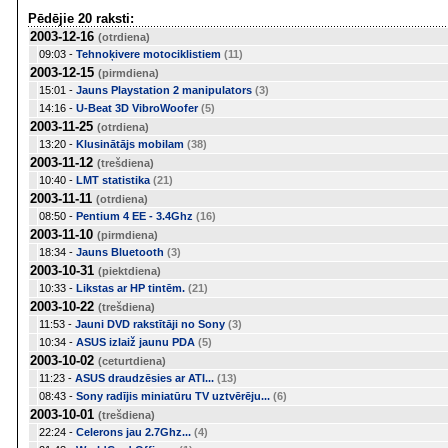
Pēdējie 20 raksti:
2003-12-16
(otrdiena)
09:03 -
Tehnoķivere motociklistiem
(11)
2003-12-15
(pirmdiena)
15:01 -
Jauns Playstation 2 manipulators
(3)
14:16 -
U-Beat 3D VibroWoofer
(5)
2003-11-25
(otrdiena)
13:20 -
Klusinātājs mobilam
(38)
2003-11-12
(trešdiena)
10:40 -
LMT statistika
(21)
2003-11-11
(otrdiena)
08:50 -
Pentium 4 EE - 3.4Ghz
(16)
2003-11-10
(pirmdiena)
18:34 -
Jauns Bluetooth
(3)
2003-10-31
(piektdiena)
10:33 -
Likstas ar HP tintēm.
(21)
2003-10-22
(trešdiena)
11:53 -
Jauni DVD rakstītāji no Sony
(3)
10:34 -
ASUS izlaiž jaunu PDA
(5)
2003-10-02
(ceturtdiena)
11:23 -
ASUS draudzēsies ar ATI...
(13)
08:43 -
Sony radījis miniatūru TV uztvērēju...
(6)
2003-10-01
(trešdiena)
22:24 -
Celerons jau 2.7Ghz...
(4)