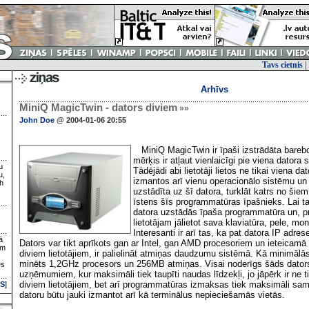
Tavs cietnis
|
Arhīvs
MiniQ MagicTwin - dators diviem
»»
John Doe
@ 2004-01-06 20:55
MiniQ MagicTwin ir īpaši izstrādāta bareb
mērķis ir atļaut vienlaicīgi pie viena datora 
u
Tādējādi abi lietotāji lietos ne tikai viena da
u,
izmantos arī vienu operacionālo sistēmu u
h
uzstādīta uz šī datora, turklāt katrs no šiem 
īstens šīs programmatūras īpašnieks. Lai t
datora uzstādās īpaša programmatūra un, p
lietotājam jālietot sava klaviatūra, pele, mo
Interesanti ir arī tas, ka pat datora IP adrese
ā
Dators var tikt aprīkots gan ar Intel, gan AMD procesoriem un ieteicamā p
ām
diviem lietotājiem, ir palielināt atmiņas daudzumu sistēmā. Kā minimālās
minēts 1,2GHz procesors un 256MB atmiņas. Visai noderīgs šāds dators
es
uzņēmumiem, kur maksimāli tiek taupīti naudas līdzekļi, jo jāpērk ir ne t
diviem lietotājiem, bet arī programmatūras izmaksas tiek maksimāli sa
S
]
datoru būtu jauki izmantot arī kā terminālus nepieciešamās vietās.