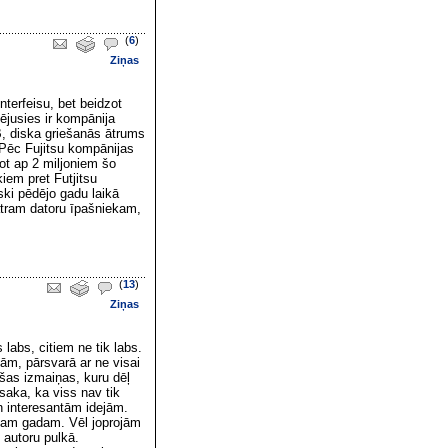
(
6
)
Ziņas
nterfeisu, bet beidzot
ējusies ir kompānija
B, diska griešanās ātrums
Pēc Fujitsu kompānijas
dot ap 2 miljoniem šo
iem pret Futjitsu
ski pēdējo gadu laikā
atram datoru īpašniekam,
(
13
)
Ziņas
labs, citiem ne tik labs.
ām, pārsvarā ar ne visai
šas izmaiņas, kuru dēļ
āsaka, ka viss nav tik
n interesantām idejām.
ajam gadam. Vēl joprojām
 autoru pulkā.