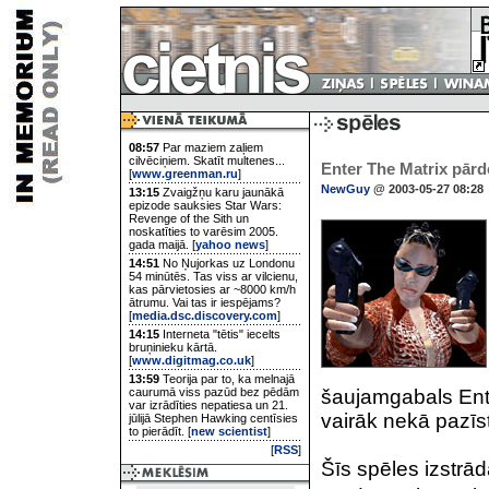
08:57
Par maziem zaļiem
cilvēciņiem. Skatīt multenes...
Enter The Matrix pārdo
[
www.greenman.ru
]
NewGuy
@ 2003-05-27 08:28
13:15
Zvaigžņu karu jaunākā
epizode sauksies Star Wars:
Revenge of the Sith un
noskatīties to varēsim 2005.
gada maijā. [
yahoo news
]
14:51
No Ņujorkas uz Londonu
54 minūtēs. Tas viss ar vilcienu,
kas pārvietosies ar ~8000 km/h
ātrumu. Vai tas ir iespējams?
[
media.dsc.discovery.com
]
14:15
Interneta "tētis" iecelts
bruņinieku kārtā.
[
www.digitmag.co.uk
]
13:59
Teorija par to, ka melnajā
caurumā viss pazūd bez pēdām
šaujamgabals Ente
var izrādīties nepatiesa un 21.
vairāk nekā pazī
jūlijā Stephen Hawking centīsies
to pierādīt. [
new scientist
]
[
RSS
]
Šīs spēles izstrād