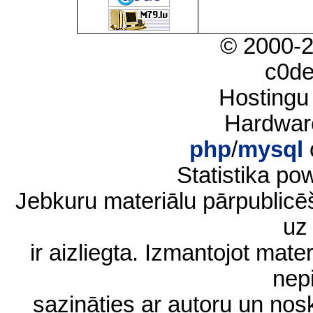
© 2000-
c0d
Hostingu
Hardwar
php
/
mysql
Statistika p
Jebkuru materiālu pārpublic
uz 
ir aizliegta. Izmantojot materi
nep
sazināties ar autoru un no