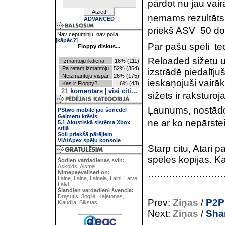
pārdot nu jau vair
ņemams rezultāts z
ADVANCED
priekš ASV  50 dol
Nav cepuminju, nav polla.
[
kāpēc?
]
Par pašu spēli  te
Floppy diskus...
Reloaded sižetu u
Izmantoju ikdienā
16% (111)
Pa retam izmantoju
52% (354)
izstrādē piedalīju
Neizmantoju vispār
26% (175)
ieskaņojuši vairāki
Kas ir Floppy?
6% (43)
21
komentārs
|
visi citi...
sižets ir raksturo
Ļaunums, nostādot
PStwo mobile jau šonedēļ
Geimeru krēsls
ne ar ko nepārsteid
5.1 Akustiskā sistēma Xbox
stilā
Soli priekšā pārējiem
VIA/Apex spēļu konsole
Starp citu, Atari 
spēles kopijas. Kau
Šodien vardadienas svin:
Askolds, Aisma
Nimepaevalised on:
Laine, Laina, Lainela, Laini, Laive,
Laivi
Šiandien vardadieni švencia:
Drąsutis, Jogilė, Kajetonas,
Prev:
Ziņas
/
P2P
Klaudija, Sikstas
Next:
Ziņas
/
Sha