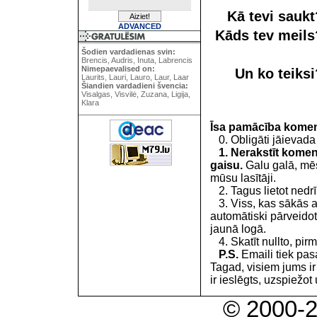
Kā tevi sauk
ADVANCED
Kāds tev meil
Šodien vardadienas svin:
Brencis, Audris, Inuta, Labrencis
Nimepaevalised on:
Un ko teiks
Laurits, Lauri, Lauro, Laur, Laar
Šiandien vardadieni švencia:
Visalgas, Visvilė, Zuzana, Ligija,
Klara
Īsa pamācība kome
0. Obligāti jāievada
1. Nerakstīt koment
gaisu.
Galu galā, mēs
mūsu lasītāji.
2. Tagus lietot nedrīk
3. Viss, kas sākās 
automātiski pārveidot
jaunā logā.
4. Skatīt nullto, pirm
P.S.
Emaili tiek pa
Tagad, visiem jums i
ir ieslēgts, uzspiežot 
© 2000-