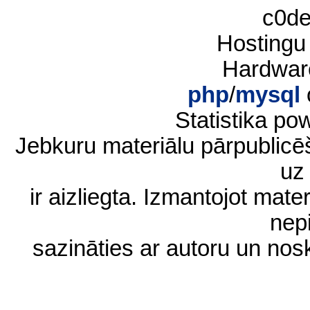
c0d
Hostingu
Hardwar
php
/
mysql
Statistika p
Jebkuru materiālu pārpublic
uz 
ir aizliegta. Izmantojot materi
nep
sazināties ar autoru un no