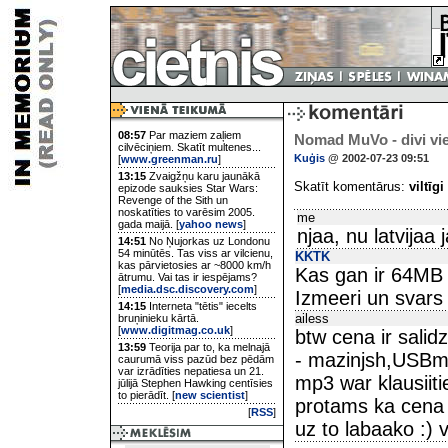
08:57
Par maziem zaļiem
Nomad MuVo - divi vi
cilvēciņiem. Skatīt multenes...
Kuģis
@ 2002-07-23 09:51
[
www.greenman.ru
]
13:15
Zvaigžņu karu jaunākā
Skatīt komentārus:
viltīgi
epizode sauksies Star Wars:
Revenge of the Sith un
noskatīties to varēsim 2005.
me
gada maijā. [
yahoo news
]
njaa, nu latvija
14:51
No Ņujorkas uz Londonu
54 minūtēs. Tas viss ar vilcienu,
KKTK
kas pārvietosies ar ~8000 km/h
Kas gan ir 64MB 
ātrumu. Vai tas ir iespējams?
[
media.dsc.discovery.com
]
Izmeeri un svars ga
14:15
Interneta "tētis" iecelts
ailess
bruņinieku kārtā.
[
www.digitmag.co.uk
]
btw cena ir salid
13:59
Teorija par to, ka melnajā
- mazinjsh,USBme
caurumā viss pazūd bez pēdām
var izrādīties nepatiesa un 21.
mp3 war klausiitie
jūlijā Stephen Hawking centīsies
to pierādīt. [
new scientist
]
protams ka cena 
[
RSS
]
uz to labaako :) 