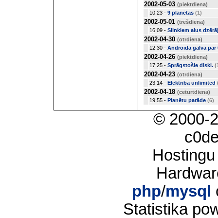
2002-05-03
(piektdiena)
10:23 -
9 planētas
(1)
2002-05-01
(trešdiena)
16:09 -
Slinkiem alus dzērā
2002-04-30
(otrdiena)
12:30 -
Androīda galva par 
2002-04-26
(piektdiena)
17:25 -
Sprāgstošie diski.
(
2002-04-23
(otrdiena)
23:14 -
Elektrība unlimited
2002-04-18
(ceturtdiena)
19:55 -
Planētu parāde
(6)
© 2000-
c0d
Hostingu
Hardwar
php
/
mysql
Statistika p