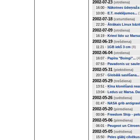
2002-07-23
(otrdiena)
16:00 -
Nākotnes ūdeņraža 
10:00 -
E.T. meklējumos...
(
2002-07-18
(ceturtdiena)
22:20 -
Ātrākais Linux bāz
2002-07-09
(otrdiena)
16:19 -
Krievi lido uz Marsu
2002-06-19
(trešdiena)
11:21 -
1GB iekš 3 cm
(8)
2002-06-04
(otrdiena)
16:07 -
Papīra "Boingi"...
(4
07:53 -
Pavadonis uz saule
2002-05-31
(piektdiena)
20:57 -
Globālā sasilšana...
2002-05-29
(trešdiena)
13:51 -
Ķīna klonēšanā nea
13:04 -
Ledus uz Marsa. Da
2002-05-26
(svētdiena)
01:47 -
NASA grib antigravi
2002-05-20
(pirmdiena)
00:06 -
Freedom Ship - pel
2002-05-06
(pirmdiena)
06:01 -
Peugeot un Citroen 
2002-05-05
(svētdiena)
15:50 -
Peles glābj cilvēkus