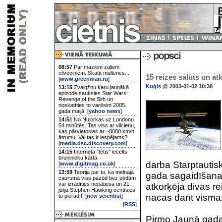
08:57
Par maziem zaļiem
cilvēciņiem. Skatīt multenes...
15 reizes salūts un a
[
www.greenman.ru
]
Kuģis
@ 2003-01-02 10:38
13:15
Zvaigžņu karu jaunākā
epizode sauksies Star Wars:
Revenge of the Sith un
noskatīties to varēsim 2005.
gada maijā. [
yahoo news
]
14:51
No Ņujorkas uz Londonu
54 minūtēs. Tas viss ar vilcienu,
kas pārvietosies ar ~8000 km/h
ātrumu. Vai tas ir iespējams?
[
media.dsc.discovery.com
]
14:15
Interneta "tētis" iecelts
bruņinieku kārtā.
darba Starptautis
[
www.digitmag.co.uk
]
13:59
Teorija par to, ka melnajā
gada sagaidīšana
caurumā viss pazūd bez pēdām
var izrādīties nepatiesa un 21.
atkorķēja divas r
jūlijā Stephen Hawking centīsies
nācās darīt visma
to pierādīt. [
new scientist
]
[
RSS
]
Pirmo Jaunā gada