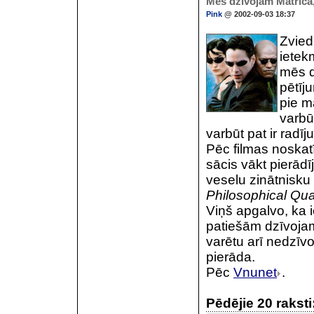
Mēs dzīvojam Matricā,
Pink
@ 2002-09-03 18:37
Zvied
ietek
mēs d
pētīju
pie m
varbū
varbūt pat ir radīj
Pēc filmas noskat
sācis vākt pierādī
veselu zinātnisku 
Philosophical Quar
Viņš apgalvo, ka 
patiešām dzīvojam 
varētu arī nedzīvo
pierāda.
Pēc
Vnunet
.
Pēdējie 20 raksti