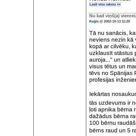
Lasīt visu rakstu »»
Nu kad viņš(a) vienrei
Kuģis
@ 2002-10-13 11:20
Tā nu sanācis, ka
neviens nezin kā 
kopā ar cilvēku,
uzklausīt stāstus 
auroja..." un atliek
visus tētus un ma
tēvs no Spānijas
profesijas inženier
Iekārtas nosaukum
tās uzdevums ir no
ļoti apnika bērna 
dažādus bērna rau
100 bērnu raudāša
bērns raud un 5 r