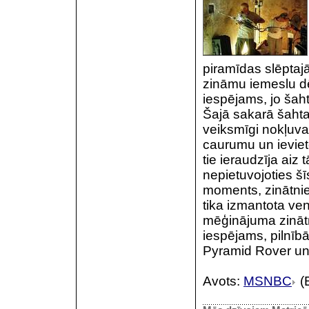
piramīdas slēptajā
zināmu iemeslu dēļ
iespējams, jo šaht
Šajā sakarā šahtai
veiksmīgi nokļuva 
caurumu un ievieto
tie ieraudzīja aiz
nepietuvojoties šī
moments, zinātnie
tika izmantota ven
mēģinājuma zinātni
iespējams, pilnībā
Pyramid Rover un at
Avots:
MSNBC
(