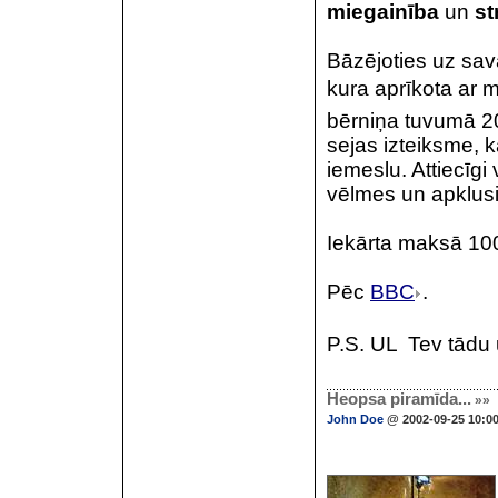
miegainība
un
st
Bāzējoties uz sava
kura aprīkota ar m
bērniņa tuvumā 20
sejas izteiksme, 
iemeslu. Attiecīg
vēlmes un apklusi
Iekārta maksā 100 
Pēc
BBC
.
P.S. UL  Tev tādu
Heopsa piramīda...
»»
John Doe
@ 2002-09-25 10:0