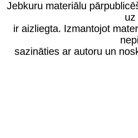
Jebkuru materiālu pārpublic
uz 
ir aizliegta. Izmantojot materi
nep
sazināties ar autoru un no