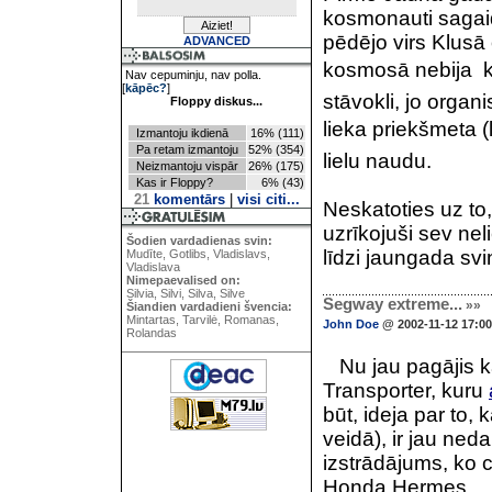
kosmonauti sagaid
pēdējo virs Klus
ADVANCED
kosmosā nebija  
Nav cepuminju, nav polla.
[
kāpēc?
]
stāvokli, jo organ
Floppy diskus...
lieka priekšmeta (
Izmantoju ikdienā
16% (111)
Pa retam izmantoju
52% (354)
lielu naudu.
Neizmantoju vispār
26% (175)
Kas ir Floppy?
6% (43)
21
komentārs
|
visi citi...
Neskatoties uz to,
uzrīkojuši sev neli
Šodien vardadienas svin:
līdzi jaungada s
Mudīte, Gotlibs, Vladislavs,
Vladislava
Nimepaevalised on:
Silvia, Silvi, Silva, Silve
Segway extreme...
»»
Šiandien vardadieni švencia:
Mintartas, Tarvilė, Romanas,
John Doe
@ 2002-11-12 17:00
Rolandas
Nu jau pagājis k
Transporter, kuru
būt, ideja par to,
veidā), ir jau ned
izstrādājums, ko 
Honda Hermes.