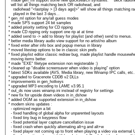
* made gen_ml support some new quicksearch syntaxes: "* beck radioh
will list all things matching beck OR radiohead, and:
radiohead "<lastplay > [3 days ago]>" will show all things matching r
played in the last 3 days...
* gen_ml option for any/all guess modes
* made SPS support 24 bit samples
* added priority setting for CD ripping
* made CD ripping only support one rip at at time
* added send to -> add to library for playlist (and other) send to menus.
* better media library audio view support for no artist/no album
* fixed enter after info box and popup menus in library
* moved litestep options to be in classic skin prefs
* fixed playlist editor classic redraw bug, made playlist handle mousewhe
moving items better.
* made "EXE" filetype extension non registerable :)
* cleaned up "disable screensaver when video is playing" option
* latest SDKs available (AVS, Media library, new Winamp IPC calls, etc..
* upgraded to Gracenote CDDB v2 DLLs
* improvements in gen_hotkeys
* upgraded MP3 encoding to LAME v3.95.1
* out_ds now uses winamp.ini instead of registry for settings
* new fix for upside down videos in in_dshow
* added OGM as supported extension in in_dshow
* modern skins updates :
- optimized region a bit
- fixed handling of global alpha for unparented layouts
- fixed tiny bug in keypress flow
- fixed potential layer capture cancellation issue
- fixed crash when quickly alternating alt+g and alt+w
- fixed player not coming up to front when playing a video via external 