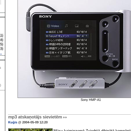
1)
4)
5)
3)
..
s
)
Sony HMP-A1
mp3 atskaņotājs sievietēm
»»
Kuģis
@ 2004-05-09 12:20
Mūsu kaimiņzemē Zviedrijā dibinātā kompāni