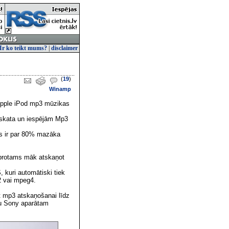
Ir ko teikt mums?
|
disclaimer
(
19
)
Winamp
 Apple iPod mp3 mūzikas
izskata un iespējām Mp3
as ir par 80% mazāka
 protams māk atskaņot
kuri automātiski tiek
2 vai mpeg4.
t mp3 atskaņošanai līdz
au Sony aparātam