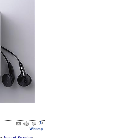
(
3
)
Winamp
ja
Jens of Sweden