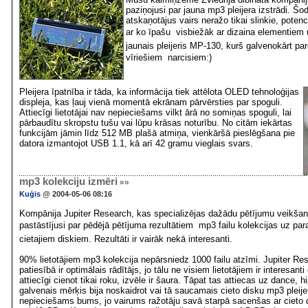
paziņojusi par jauna mp3 pleijera izstrādi. Šo
atskaņotājus vairs neražo tikai slinkie, potenc
ar ko īpašu  visbiežāk ar dizaina elementiem 
jaunais pleijeris MP-130, kurš galvenokārt pa
vīriešiem  narcisiem:)
Pleijera īpatnība ir tāda, ka informācija tiek attēlota OLED tehnoloģijas
displeja, kas ļauj vienā momentā ekrānam pārvērsties par spoguli.
Attiecīgi lietotājai nav nepieciešams vilkt ārā no somiņas spoguli, lai
pārbaudītu skropstu tušu vai lūpu krāsas noturību. No citām iekārtas
funkcijām jāmin līdz 512 MB plašā atmiņa, vienkāršā pieslēgšana pie
datora izmantojot USB 1.1, kā arī 42 gramu vieglais svars.
mp3 kolekciju izmēri
»»
Kuģis
@ 2004-05-06 08:16
Kompānija Jupiter Research, kas specializējas dažādu pētījumu veikšanā
pastāstījusi par pēdējā pētījuma rezultātiem  mp3 failu kolekcijas uz para
cietajiem diskiem. Rezultāti ir vairāk nekā interesanti.
90% lietotājiem mp3 kolekcija nepārsniedz 1000 failu atzīmi. Jupiter Re
patiesībā ir optimālais rādītājs, jo tālu ne visiem lietotājiem ir interesanti
attiecīgi cienot tikai roku, izvēle ir šaura. Tāpat tas attiecas uz dance, h
galvenais mērķis bija noskaidrot vai tā saucamais cieto disku mp3 pleije
nepieciešams bums, jo vairums ražotāju savā starpā sacenšas ar cieto 