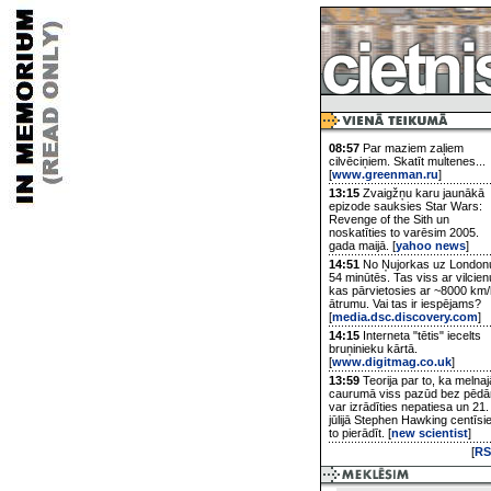
08:57
Par maziem zaļiem
cilvēciņiem. Skatīt multenes...
[
www.greenman.ru
]
13:15
Zvaigžņu karu jaunākā
epizode sauksies Star Wars:
Revenge of the Sith un
noskatīties to varēsim 2005.
gada maijā. [
yahoo news
]
14:51
No Ņujorkas uz London
54 minūtēs. Tas viss ar vilcien
kas pārvietosies ar ~8000 km/
ātrumu. Vai tas ir iespējams?
[
media.dsc.discovery.com
]
14:15
Interneta "tētis" iecelts
bruņinieku kārtā.
[
www.digitmag.co.uk
]
13:59
Teorija par to, ka melnaj
caurumā viss pazūd bez pēd
var izrādīties nepatiesa un 21.
jūlijā Stephen Hawking centīsi
to pierādīt. [
new scientist
]
[
RS