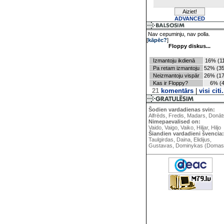
ADVANCED
Nav cepuminju, nav polla.
[
kāpēc?
]
Floppy diskus...
Izmantoju ikdienā
16% (11
Pa retam izmantoju
52% (35
Neizmantoju vispār
26% (17
Kas ir Floppy?
6% (4
21
komentārs
|
visi citi.
Šodien vardadienas svin:
Alfrēds, Fredis, Madars, Donāt
Nimepaevalised on:
Vaido, Vaigo, Vaiko, Hiljar, Hiljo
Šiandien vardadieni švencia:
Taulgirdas, Daina, Elidijus,
Gustavas, Dominykas (Domas