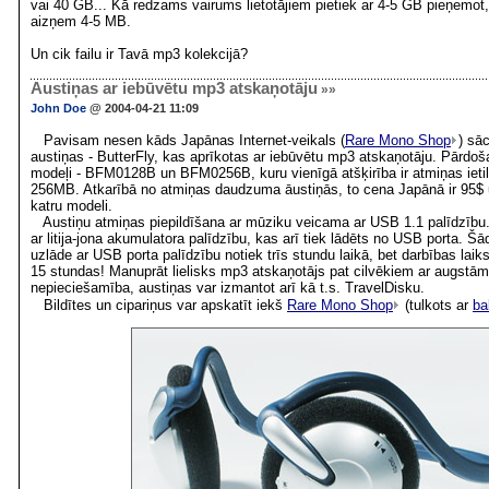
vai 40 GB... Kā redzams vairums lietotājiem pietiek ar 4-5 GB pieņemot
aizņem 4-5 MB.
Un cik failu ir Tavā mp3 kolekcijā?
Austiņas ar iebūvētu mp3 atskaņotāju
»»
John Doe
@ 2004-04-21 11:09
Pavisam nesen kāds Japānas Internet-veikals (
Rare Mono Shop
) sāc
austiņas - ButterFly, kas aprīkotas ar iebūvētu mp3 atskaņotāju. Pārdoša
modeļi - BFM0128B un BFM0256B, kuru vienīgā atšķirība ir atmiņas ieti
256MB. Atkarībā no atmiņas daudzuma āustiņās, to cena Japānā ir 95$ u
katru modeli.
Austiņu atmiņas piepildīšana ar mūziku veicama ar USB 1.1 palīdzību.
ar litija-jona akumulatora palīdzību, kas arī tiek lādēts no USB porta. Šād
uzlāde ar USB porta palīdzību notiek trīs stundu laikā, bet darbības laik
15 stundas! Manuprāt lielisks mp3 atskaņotājs pat cilvēkiem ar augstām 
nepieciešamība, austiņas var izmantot arī kā t.s. TravelDisku.
Bildītes un cipariņus var apskatīt iekš
Rare Mono Shop
(tulkots ar
ba