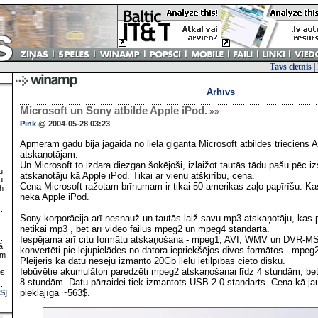
Tavs cietnis
|
Arhīvs
Microsoft un Sony atbilde Apple iPod.
»»
Pink
@ 2004-05-28 03:23
Apmēram gadu bija jāgaida no lielā giganta Microsoft atbildes trieciens
atskaņotājam.
Un Microsoft to izdara diezgan šokējoši, izlaižot tautās tādu pašu pēc 
u
atskaņotāju kā Apple iPod. Tikai ar vienu atšķirību, cena.
u,
Cena Microsoft ražotam brīnumam ir tikai 50 amerikas zaļo papīrīšu. K
h
nekā Apple iPod.
Sony korporācija arī nesnauž un tautās laiž savu mp3 atskaņotāju, kas
netikai mp3 , bet arī video failus mpeg2 un mpeg4 standartā.
Iespējama arī citu formātu atskaņošana - mpeg1, AVI, WMV un DVR-MS, 
ā
konvertēti pie lejupielādes no datora iepriekšējos divos formātos - mpeg
ām
Pleijeris kā datu nesēju izmanto 20Gb lielu ietilpības cieto disku.
Iebūvētie akumulātori paredzēti mpeg2 atskaņošanai līdz 4 stundām, be
es
8 stundām. Datu pārraidei tiek izmantots USB 2.0 standarts. Cena kā j
pieklājīga ~563$.
S
]