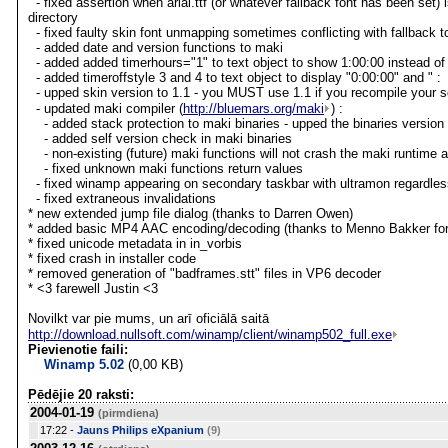
- fixed assertion when arial.ttf (or whatever fallback font has been set) i
directory
- fixed faulty skin font unmapping sometimes conflicting with fallback to
- added date and version functions to maki
- added added timerhours="1" to text object to show 1:00:00 instead of
- added timeroffstyle 3 and 4 to text object to display "0:00:00" and " :
- upped skin version to 1.1 - you MUST use 1.1 if you recompile your s
- updated maki compiler (
http://bluemars.org/maki
) :
- added stack protection to maki binaries - upped the binaries version
- added self version check in maki binaries
- non-existing (future) maki functions will not crash the maki runtime
- fixed unknown maki functions return values
- fixed winamp appearing on secondary taskbar with ultramon regardless
- fixed extraneous invalidations
* new extended jump file dialog (thanks to Darren Owen)
* added basic MP4 AAC encoding/decoding (thanks to Menno Bakker for 
* fixed unicode metadata in in_vorbis
* fixed crash in installer code
* removed generation of "badframes.stt" files in VP6 decoder
* <3 farewell Justin <3
Novilkt var pie mums, un arī oficiālā saitā
http://download.nullsoft.com/winamp/client/winamp502_full.exe
Pievienotie faili:
Winamp 5.02
(0,00 KB)
Pēdējie 20 raksti:
2004-01-19
(pirmdiena)
17:22 -
Jauns Philips eXpanium
(9)