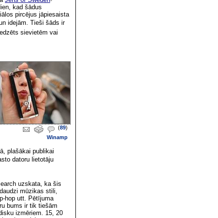
dien, kad šādus
iālos pircējus jāpiesaista
un idejām. Tieši šāds ir
redzēts sievietēm vai
(
89
)
Winamp
, plašākai publikai
sto datoru lietotāju
search uzskata, ka šis
 daudzi mūzikas stili,
ip-hop utt. Pētījuma
ru bums ir tik tiešām
disku izmēriem. 15, 20