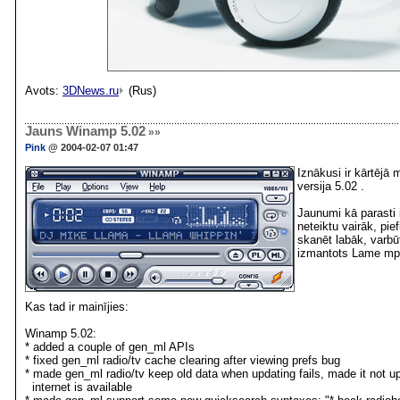
Avots:
3DNews.ru
(Rus)
Jauns Winamp 5.02
»»
Pink
@ 2004-02-07 01:47
Iznākusi ir kārtējā
versija 5.02 .
Jaunumi kā parasti 
neteiktu vairāk, pief
skanēt labāk, varbūt
izmantots Lame mp
Kas tad ir mainījies:
Winamp 5.02:
* added a couple of gen_ml APIs
* fixed gen_ml radio/tv cache clearing after viewing prefs bug
* made gen_ml radio/tv keep old data when updating fails, made it not 
internet is available