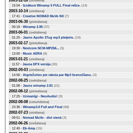
2003-12-16
(otrdiena)
15:04 -
Iznākusi Winamp 5 FULL Final relīze.
(14)
2003-10-14
(otrdiena)
17:41 -
Creative NOMAD MuVo NX
(7)
2003-06-30
(pirmdiena)
00:18 -
Winamp 2.95
(37)
2003-06-01
(svētdiena)
01:25 -
Jauns Apollo 37ug mp3 pleijeris.
(14)
2003-02-17
(pirmdiena)
19:30 -
Nextcom NCM-MP256...
(5)
13:00 -
Music AERA
(8)
2003-01-21
(otrdiena)
11:57 -
Jauna DFX versija
(20)
2002-09-03
(otrdiena)
14:56 -
Atgriežoties pie raksta par Mp3 licenzēšanu.
(3)
2002-08-25
(svētdiena)
01:08 -
Jauns winamp 2.81
(21)
2002-08-12
(pirmdiena)
17:25 -
Uzmanīgi - NeoAudio!
(9)
2002-08-08
(ceturtdiena)
23:36 -
Winamp3.0 Full and Final
(68)
2002-07-23
(otrdiena)
09:51 -
Nomad MuVo - divi vienā
(3)
2002-06-26
(trešdiena)
12:40 -
Ek-Amp
(15)