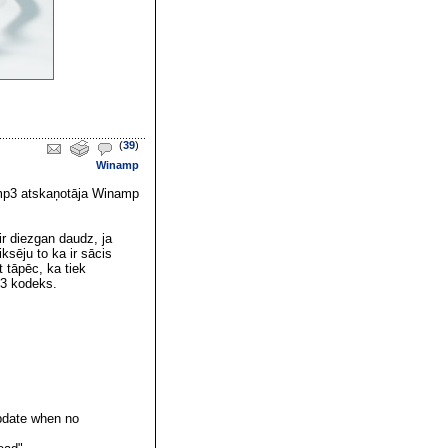
(
39
)
Winamp
 mp3 atskaņotāja Winamp
ir diezgan daudz, ja
iksēju to ka ir sācis
 tāpēc, ka tiek
3 kodeks.
update when no