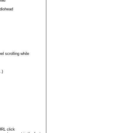
ead"
adiohead
el scrolling while
.)
URL click