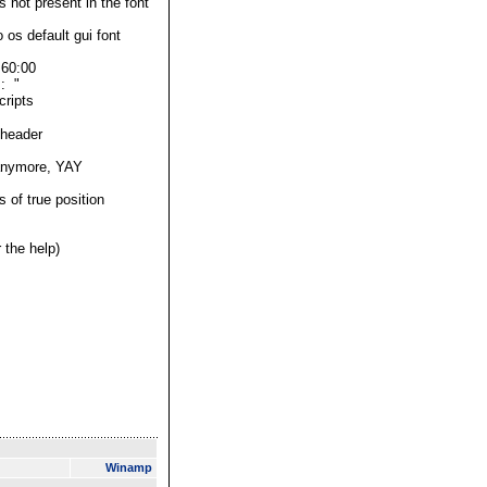
s not present in the font
 os default gui font
 60:00
 : "
cripts
 header
 anymore, YAY
 of true position
the help)
Winamp