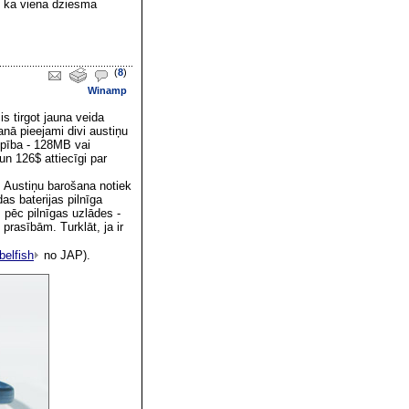
, ka viena dziesma
(
8
)
Winamp
is tirgot jauna veida
nā pieejami divi austiņu
lpība - 128MB vai
n 126$ attiecīgi par
 Austiņu barošana notiek
as baterijas pilnīga
s pēc pilnīgas uzlādes -
prasībām. Turklāt, ja ir
belfish
no JAP).